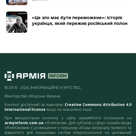
«Це зло має бути переможене»: історія
українця, який пережив російський полон
© 2018 - 2026, ІНФОРМАЦІЙНЕ АГЕНТСТВО,
Міністерство оборони України
Контент доступний за ліцензією
Creative Commons Attribution 4.0
International license
якщо не зазначено інше.
При використанні контенту з сайту АрміяInform посилання на
armyinform.com.ua
обов’язкове. Для суб’єктів у сфері онлайн-медіа
обов’язковим є розміщення у першому абзаці матеріалу прямого та
відкритого для пошукових систем гіперпосилання на цитований