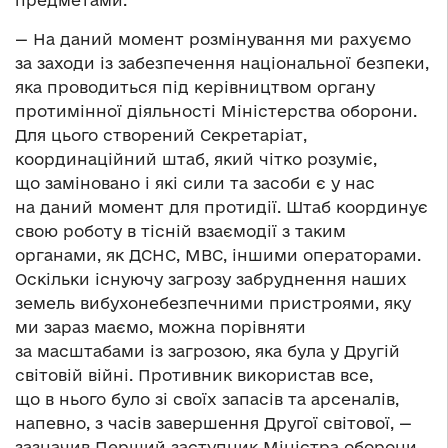
предметами.
— На даний момент розмінування ми рахуємо
за заходи із забезпечення національної безпеки,
яка проводиться під керівництвом органу
протимінної діяльності Міністерства оборони.
Для цього створений Секретаріат,
координаційний штаб, який чітко розуміє,
що заміновано і які сили та засоби є у нас
на даний момент для протидії. Штаб координує
свою роботу в тісній взаємодії з таким
органами, як ДСНС, МВС, іншими операторами.
Оскільки існуючу загрозу забруднення наших
земель вибухонебезпечними пристроями, яку
ми зараз маємо, можна порівняти
за масштабами із загрозою, яка була у Другій
світовій війні. Противник використав все,
що в нього було зі своїх запасів та арсеналів,
напевно, з часів завершення Другої світової, —
зазначив Перший заступник Міністра оборони