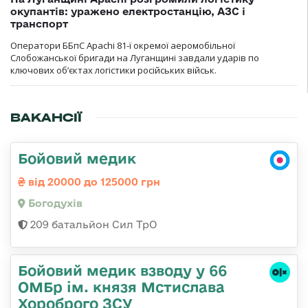
окупантів: уражено електростанцію, АЗС і
транспорт
Оператори ББпС Apachi 81-ї окремої аеромобільної
Слобожанської бригади на Луганщині завдали ударів по
ключових об’єктах логістики російських військ.
ВАКАНСІЇ
Бойовий медик
від 20000 до 125000 грн
Богодухів
209 батальйон Сил ТрО
Бойовий медик взводу у 66
ОМБр ім. князя Мстислава
Хороброго ЗСУ