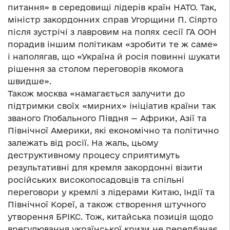
питання» в середовищі лідерів країн НАТО. Так,
міністр закордонних справ Угорщини П. Сіярто
після зустрічі з лавровим на полях сесії ГА ООН
порадив іншим політикам «зробити те ж саме»
і наполягав, що «Україна й росія повинні шукати
рішення за столом переговорів якомога
швидше».
Також москва «намагається залучити до
підтримки своїх «мирних» ініціатив країни так
званого Глобального Півдня — Африки, Азії та
Північної Америки, які економічно та політично
залежать від росії. На жаль, цьому
деструктивному процесу сприятимуть
результативні для кремля закордонні візити
російських високопосадовців та спільні
переговори у кремлі з лідерами Китаю, Індії та
Північної Кореї, а також створення штучного
утворення БРІКС. Тож, китайська позиція щодо
врегулювання української кризи не передбачає