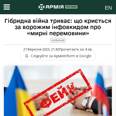
EN
Гібридна війна триває: що криється
за ворожим інфовкидом про
«мирні перемовини»
НОВИНИ
27 Вересня 2023, 21:42
Прочитаєте за:
4
хв.
Слідкуйте за АрміяInform в Google