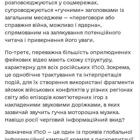
розповсюджуються у соцмережах,
супроводжуються «гучними» заголовками із
загальним меседжем — «переговори або
справжня війна, можливо і ядерна»,
спрямованим на залякування потенційного
читача і привернення його уваги.
По-третє, переважна більшість оприлюднених
фейкових відео мають схожу структуру,
характерну для всіх російських ІПсО. Зокрема,
це однобічне трактування та інтерпретація
подій, для їх створення використані фрагменти
зйомок військових конфліктів у різних регіонах
світу або епізодів комп’ютерних ігор з
накладеними звуковими доріжками, в яких
зазвичай звучить гучна моторошна музика.
Навіщо росії черговий інформаційний вкид?
Зазначена ІПсО — це один із проявів глобальної
інформаційної кампанії кремля з дискредитації