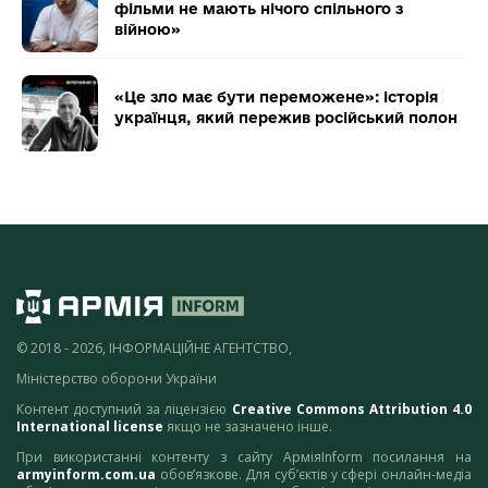
фільми не мають нічого спільного з
війною»
«Це зло має бути переможене»: історія
українця, який пережив російський полон
© 2018 - 2026, ІНФОРМАЦІЙНЕ АГЕНТСТВО,
Міністерство оборони України
Контент доступний за ліцензією
Creative Commons Attribution 4.0
International license
якщо не зазначено інше.
При використанні контенту з сайту АрміяInform посилання на
armyinform.com.ua
обов’язкове. Для суб’єктів у сфері онлайн-медіа