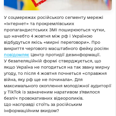
У соцмережах російського сегменту мережі
«Інтернет» та прокремлівських
пропагандистських ЗМІ поширюються чутки,
що начебто 4 жовтня між рф і Україною
відбудуться якісь «мирні переговори». Про
викриття чергового масштабного фейку росіян
повідомляє
Центр протидії дезинформації.
У безапеляційній формі стверджується, що
якщо Україна не погодиться на так звану мирну
угоду, то після 4 жовтня почнеться «справжня
війна, яку рф ще не починала». Для
максимального охоплення молодіжної аудиторії
у TikTok із зазначеним наративом з’явилося
безліч провокативних відеороликів.
Що насправді стоїть за російським
інформаційним вкидом?