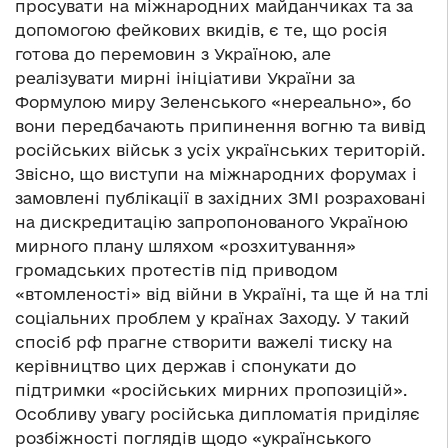
просувати на міжнародних майданчиках та за
допомогою фейкових вкидів, є те, що росія
готова до перемовин з Україною, але
реалізувати мирні ініціативи України за
Формулою миру Зеленського «нереально», бо
вони передбачають припинення вогню та вивід
російських військ з усіх українських територій.
Звісно, що виступи на міжнародних форумах і
замовлені публікації в західних ЗМІ розраховані
на дискредитацію запропонованого Україною
мирного плану шляхом «розхитування»
громадських протестів під приводом
«втомленості» від війни в Україні, та ще й на тлі
соціальних проблем у країнах Заходу. У такий
спосіб рф прагне створити важелі тиску на
керівництво цих держав і спонукати до
підтримки «російських мирних пропозицій».
Особливу увагу російська дипломатія приділяє
розбіжності поглядів щодо «українського