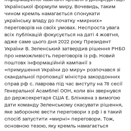
Української формули миру. Вочевидь, таким
чином кремль намагається спонукати
українську владу до початку «мирних»
переговорів на своїх умовах. Неспроста увага
всіх публікацій фокусується на даті 4 жовтня,
адже саме цього дня 2022 року Президент
України В. Зеленський затвердив рішення РНБО
про неможливість переговорів із рф. Новий
поштовх інформаційній кампанії з
«примушення України до миру» розпочався зі
скандальної пропозиції міністра закордонних
справ рф с. лаврова під час виступу на 78 сесії
Генеральної Асамблеї ООН, коли він звернувся
до держсекретаря США Е. Блінкена з вимогою
дати команду Зеленському скасувати рішення,
яке забороняє вести переговори з рф і в такий
спосіб запустити «мирні» переговори. Тож,
основною тезою, яку кремль намагається