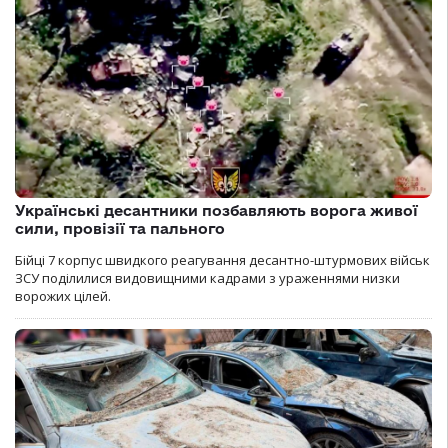
Українські десантники позбавляють ворога живої
сили, провізії та пального
Бійці 7 корпус швидкого реагування десантно-штурмових військ
ЗСУ поділилися видовищними кадрами з ураженнями низки
ворожих цілей.