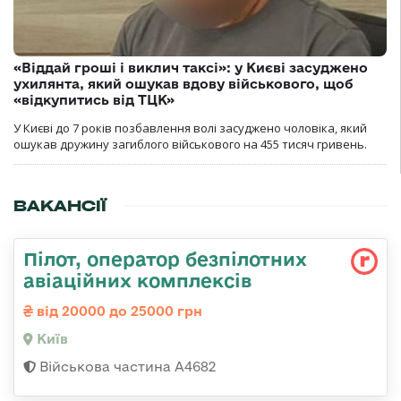
«Віддай гроші і виклич таксі»: у Києві засуджено
ухилянта, який ошукав вдову військового, щоб
«відкупитись від ТЦК»
У Києві до 7 років позбавлення волі засуджено чоловіка, який
ошукав дружину загиблого військового на 455 тисяч гривень.
ВАКАНСІЇ
Пілот, оператор безпілотних
авіаційних комплексів
від 20000 до 25000 грн
Київ
Військова частина А4682