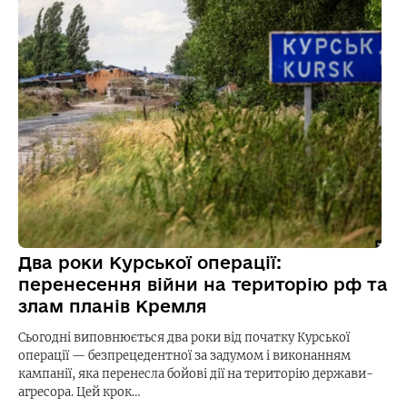
Два роки Курської операції:
перенесення війни на територію рф та
злам планів Кремля
Сьогодні виповнюється два роки від початку Курської
операції — безпрецедентної за задумом і виконанням
кампанії, яка перенесла бойові дії на територію держави-
агресора. Цей крок…