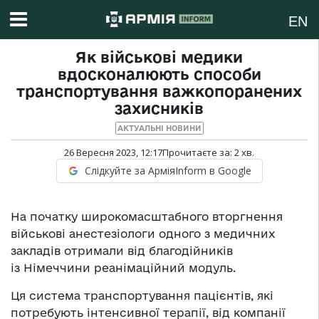
EN
Як військові медики
вдосконалюють способи
транспортування важкопоранених
захисників
АКТУАЛЬНІ НОВИНИ
26 Вересня 2023, 12:17
Прочитаєте за:
2
хв.
Слідкуйте за АрміяInform в Google
На початку широкомасштабного вторгнення
військові анестезіологи одного з медичних
закладів отримали від благодійників
із Німеччини реанімаційний модуль.
Ця система транспортування пацієнтів, які
потребують інтенсивної терапії, від компанії