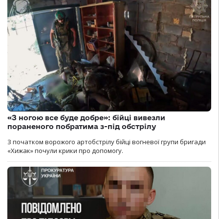
«З ногою все буде добре»: бійці вивезли
пораненого побратима з-під обстрілу
З початком ворожого артобстрілу бійці вогневої групи бригади
«Хижак» почули крики про допомогу.