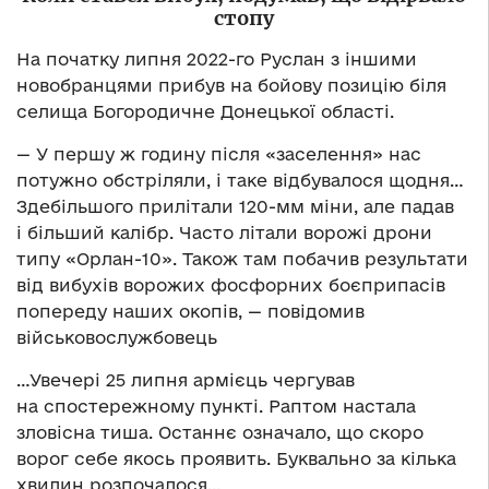
стопу
На початку липня 2022-го Руслан з іншими
новобранцями прибув на бойову позицію біля
селища Богородичне Донецької області.
— У першу ж годину після «заселення» нас
потужно обстріляли, і таке відбувалося щодня…
Здебільшого прилітали 120-мм міни, але падав
і більший калібр. Часто літали ворожі дрони
типу «Орлан-10». Також там побачив результати
від вибухів ворожих фосфорних боєприпасів
попереду наших окопів, — повідомив
військовослужбовець
…Увечері 25 липня армієць чергував
на спостережному пункті. Раптом настала
зловісна тиша. Останнє означало, що скоро
ворог себе якось проявить. Буквально за кілька
хвилин розпочалося…