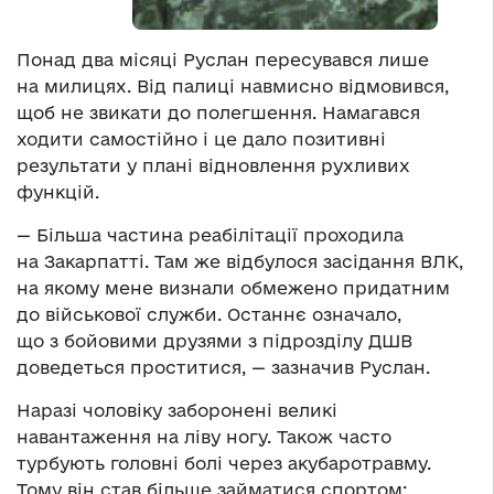
Понад два місяці Руслан пересувався лише
на милицях. Від палиці навмисно відмовився,
щоб не звикати до полегшення. Намагався
ходити самостійно і це дало позитивні
результати у плані відновлення рухливих
функцій.
— Більша частина реабілітації проходила
на Закарпатті. Там же відбулося засідання ВЛК,
на якому мене визнали обмежено придатним
до військової служби. Останнє означало,
що з бойовими друзями з підрозділу ДШВ
доведеться проститися, — зазначив Руслан.
Наразі чоловіку заборонені великі
навантаження на ліву ногу. Також часто
турбують головні болі через акубаротравму.
Тому він став більше займатися спортом: