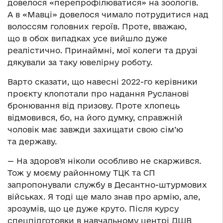
довелося «перепрофілюватися» на зоологів.
А в «Мавці» довелося чимало потрудитися над
волоссям головних героїв. Проте, вважаю,
що в обох випадках усе вийшло дуже
реалістично. Принаймні, мої колеги та друзі
дякували за таку ювелірну роботу.
Варто сказати, що навесні 2022-го керівники
проєкту клопотали про надання Русланові
бронювання від призову. Проте хлопець
відмовився, бо, на його думку, справжній
чоловік має завжди захищати свою сім’ю
та державу.
— На здоров’я ніколи особливо не скаржився.
Тож у моєму районному ТЦК та СП
запропонували службу в Десантно-штурмових
військах. Я тоді ще мало знав про армію, але,
зрозумів, що це дуже круто. Після курсу
спецпідготовки в навчальному центрі ДШВ