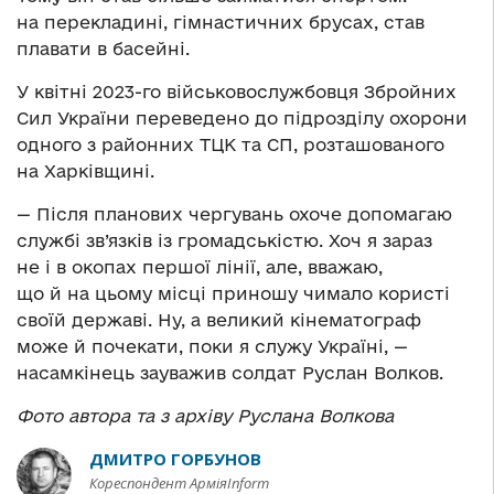
на перекладині, гімнастичних брусах, став
плавати в басейні.
У квітні 2023-го військовослужбовця Збройних
Сил України переведено до підрозділу охорони
одного з районних ТЦК та СП, розташованого
на Харківщині.
— Після планових чергувань охоче допомагаю
службі зв’язків із громадськістю. Хоч я зараз
не і в окопах першої лінії, але, вважаю,
що й на цьому місці приношу чимало користі
своїй державі. Ну, а великий кінематограф
може й почекати, поки я служу Україні, —
насамкінець зауважив солдат Руслан Волков.
Фото автора та з архіву Руслана Волкова
ДМИТРО ГОРБУНОВ
Кореспондент АрміяInform