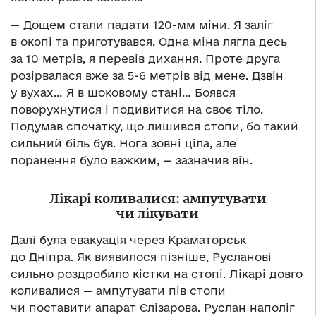
— Дощем стали падати 120-мм міни. Я заліг
в окопі та приготувався. Одна міна лягла десь
за 10 метрів, я перевів дихання. Проте друга
розірвалася вже за 5-6 метрів від мене. Дзвін
у вухах… Я в шоковому стані… Боявся
поворухнутися і подивитися на своє тіло.
Подумав спочатку, що лишився стопи, бо такий
сильний біль був. Нога зовні ціла, але
поранення було важким, — зазначив він.
Лікарі коливалися: ампутувати
чи лікувати
Далі була евакуація через Краматорськ
до Дніпра. Як виявилося пізніше, Русланові
сильно роздробило кістки на стопі. Лікарі довго
коливалися — ампутувати пів стопи
чи поставити апарат Єлізарова. Руслан наполіг