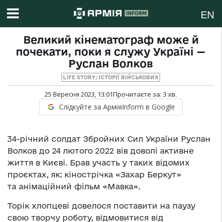
EN
Великий кінематограф може й
почекати, поки я служу Україні —
Руслан Волков
LIFE STORY: ІСТОРІЇ ВІЙСЬКОВИХ
25 Вересня 2023, 13:01
Прочитаєте за:
3
хв.
Слідкуйте за АрміяInform в Google
34-річний солдат Збройних Сил України Руслан
Волков до 24 лютого 2022 вів доволі активне
життя в Києві. Брав участь у таких відомих
проєктах, як: кінострічка «Захар Беркут»
та анімаційний фільм «Мавка».
Торік хлопцеві довелося поставити на паузу
свою творчу роботу, відмовитися від