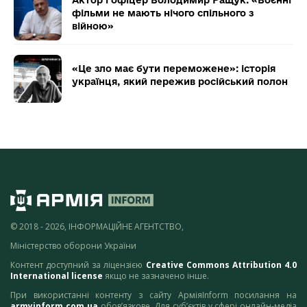
фільми не мають нічого спільного з
війною»
«Це зло має бути переможене»: історія
українця, який пережив російський полон
© 2018 - 2026, ІНФОРМАЦІЙНЕ АГЕНТСТВО,
Міністерство оборони України
Контент доступний за ліцензією
Creative Commons Attribution 4.0
International license
якщо не зазначено інше.
При використанні контенту з сайту АрміяInform посилання на
armyinform.com.ua
обов’язкове. Для суб’єктів у сфері онлайн-медіа