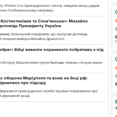
у «Prime» 5-го прикордонного загону завдали низку ударів
нічно-Слобожанському напрямку.
т Костянтинівки та Слов’янська»: Михайло
доповідь Президенту України
димир Зеленський повідомив, що заслухав доповідь
У генерал-майора Михайла Драпатого.
обре»: бійці вивезли пораненого побратима з-під
обстрілу бійці вогневої групи бригади «Хижак» почули крики
ас оборони Маріуполя та воює на боці рф:
ідомлено про підозру
Державної прикордонної служби України повідомлено про
а державній зраді.