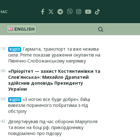
НАС
ENGLISH
:18
Гармата, транспорт та вже нежива
ВІДЕО
сила: Prime показав ураження окупантів на
Північно-Слобожанському напрямку
:00
«Пріорітет — захист Костянтинівки та
Слов’янська»: Михайло Драпатий
здійснив доповідь Президенту
України
:56
«З ногою все буде добре»: бійці
ВІДЕО
вивезли пораненого побратима з-під
обстрілу
:42
Дезертирував під час оборони Маріуполя
та воює на боці рф: прикордоннику
повідомлено про підозру