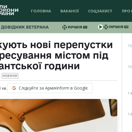
ГОЛОВНА
ВАКАНСІЇ
СОЦЗАХИСТ
ПРО 
ДОВІДНИК ВЕТЕРАНА
жують нові перепустки
15
ересування містом під
антської години
15
НОВИНИ
Слідкуйте за АрміяInform в Google
1
хв.
14
14