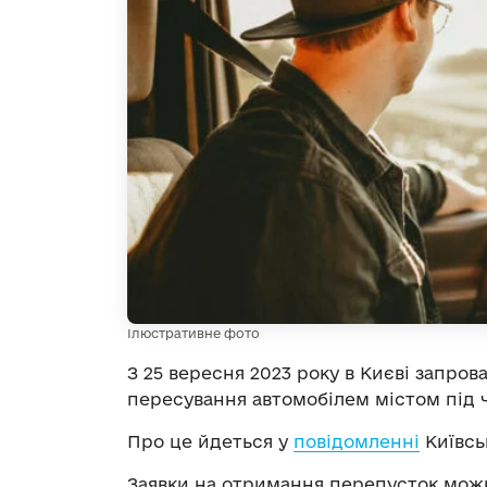
Ілюстративне фото
З 25 вересня 2023 року в Києві запро
пересування автомобілем містом під 
Про це йдеться у
повідомленні
Київськ
Заявки на отримання перепусток мож