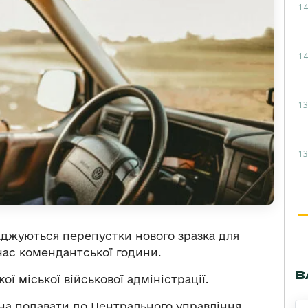
14
14
13
13
ваджуються перепустки нового зразка для
час комендантської години.
В
ої міської військової адміністрації.
на подавати до Центрального управління