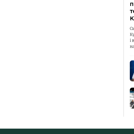
п
т
К
С
К
і 
н