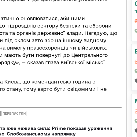
атично оновлюватися, аби ними
до підрозділів сектору безпеки та оборони
ста та органів державної влади. Нагадую, що
и під склом авто або на іншому видному
на вимогу правоохоронців чи військових.
ки мають бути повернуті до Центрального
ядку», — сказав глава Київської міської
а Києва, що комендантська година є
о стану, тому варто бути свідомими і не
ПЕРЕПУСТКИ
 та вже нежива сила: Prime показав ураження
ічно-Слобожанському напрямку