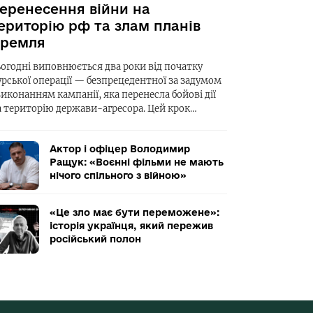
еренесення війни на
ериторію рф та злам планів
ремля
ьогодні виповнюється два роки від початку
урської операції — безпрецедентної за задумом
виконанням кампанії, яка перенесла бойові дії
а територію держави-агресора. Цей крок…
Актор і офіцер Володимир
Ращук: «Воєнні фільми не мають
нічого спільного з війною»
«Це зло має бути переможене»:
історія українця, який пережив
російський полон