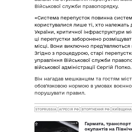
Військової служби правопорядку.
«Система перепусток повинна систем
користувалися лише ті, хто належать 
України, критичної інфраструктури мі
ці перепустки заборонено розміщуват
місці. Вони виключно пред’являються 
Згідно з процедурою, старі перепуст
управління Військової служби правопор
військової адміністрації Сергій Попко.
Він нагадав мешканцям та гостям міст
обов’язковою нормою в умовах воєнног
порушувати правил.
STOPRUSSIA
АГРЕСІЯ РФ
ВТОРГНЕННЯ РФ
КИЇВЩИНА
Гармата, транспорт
окупантів на Півн