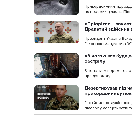
Прикордонники підрозділ
по ворожих цілях на Пів
«Пріорітет — захис
Драпатий здійснив 
Президент України Воло
Головнокомандувача ЗС
«З ногою все буде д
обстрілу
З початком ворожого арт
про допомогу.
Дезертирував під ч
прикордоннику пов
Ексвійськовослужбовцю 
підозру у дезертирстві т