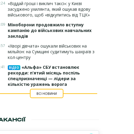
:24
«Віддай гроші і виклич таксі»: у Києві
засуджено ухилянта, який ошукав вдову
військового, щоб «відкупитись від ТЦК»
:09
Міноборони продовжило вступну
кампанію до військових навчальних
закладів
:57
«Хворі дівчата» ошукали військових на
мільйон: на Сумщині судитимуть шахраїв з
кол-центру
:41
«Альфа» СБУ встановлює
ВІДЕО
рекорди: п’ятий місяць поспіль
спецпризначенці — лідери за
кількістю уражень ворога
ВСІ НОВИНИ
АКАНСІЇ