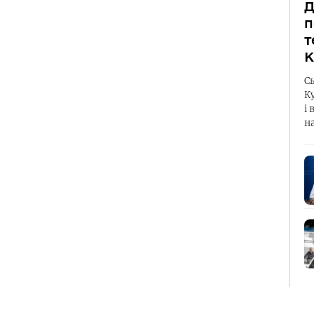
Д
п
т
К
С
К
і 
н