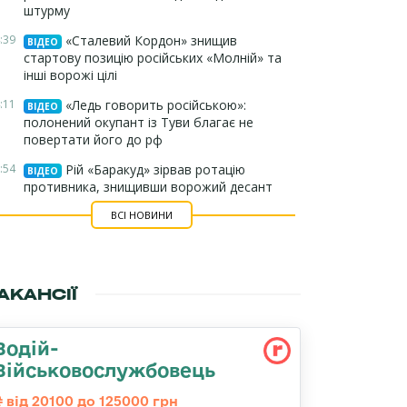
штурму
:39
«Сталевий Кордон» знищив
ВІДЕО
стартову позицію російських «Молній» та
інші ворожі цілі
:11
«Ледь говорить російською»:
ВІДЕО
полонений окупант із Туви благає не
повертати його до рф
:54
Рій «Баракуд» зірвав ротацію
ВІДЕО
противника, знищивши ворожий десант
ВСІ НОВИНИ
АКАНСІЇ
Водій-
Військовослужбовець
від 20100 до 125000 грн