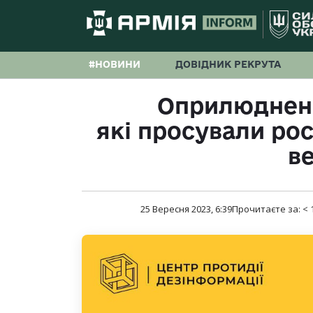
#НОВИНИ
ДОВІДНИК РЕКРУТА
Оприлюднено
які просували росі
в
25 Вересня 2023, 6:39
Прочитаєте за:
< 