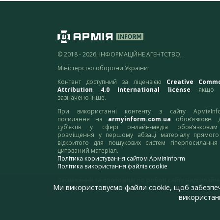
© 2018 - 2026, ІНФОРМАЦІЙНЕ АГЕНТСТВО,
Міністерство оборони України
Контент доступний за ліцензією
Creative Comm
Attribution 4.0 International license
якщо 
зазначено інше.
При використанні контенту з сайту АрміяInf
посилання на
armyinform.com.ua
обов’язкове. 
суб’єктів у сфері онлайн-медіа обов’язкови
розміщення у першому абзаці матеріалу прямого
відкритого для пошукових систем гіперпосилання
цитований матеріал.
Політика користування сайтом АрміяInform
Політика використання файлів cookie
Зауваження та пропозиції по роботі сайту надсилайте
Ми використовуємо файли cookie, щоб забезпе
адресу:
webmaster@armyinform.com.ua
використанн