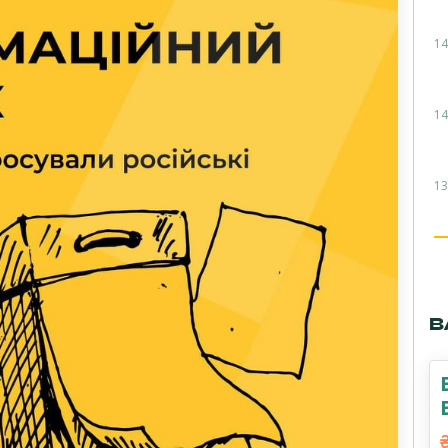
14
14
13
В