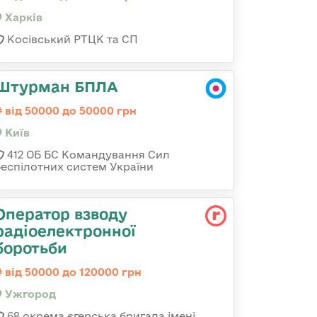
Харків
Косівський РТЦК та СП
Штурман БПЛА
від 50000 до 50000 грн
Київ
412 ОБ БС Командування Сил
беспілотних систем України
Оператор взводу
радіоелектронної
боротьби
від 50000 до 120000 грн
Ужгород
68 окрема єгерська бригада імені