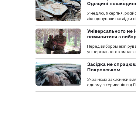
Одещині пошкодили
У неділю, 9 серпня, росі
ліквідовували наслідки н
Універсального не і
помилитися з вибо
Перед вибором екіпірув
універсального комплекту,
Засідка не спрацюв
Покровськом
Українські захисники вия
одному з териконів під 