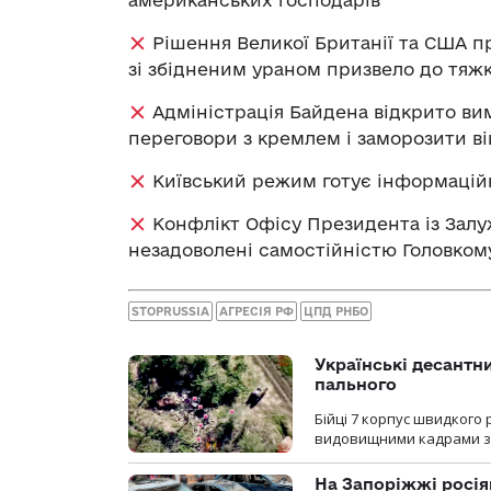
американських господарів
Рішення Великої Британії та США п
зі збідненим ураном призвело до тяжк
Адміністрація Байдена відкрито ви
переговори з кремлем і заморозити ві
Київський режим готує інформаційн
Конфлікт Офісу Президента із Залу
незадоволені самостійністю Головкому
STOPRUSSIA
АГРЕСІЯ РФ
ЦПД РНБО
Українські десантни
пального
Бійці 7 корпус швидкого
видовищними кадрами з 
На Запоріжжі росія