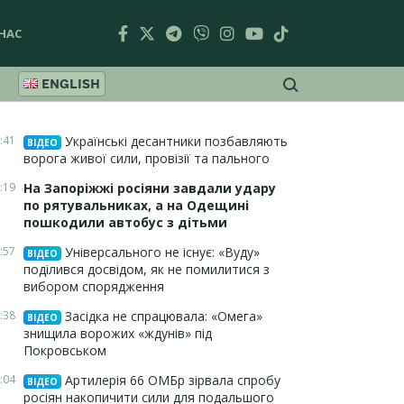
НАС
ENGLISH
:41
Українські десантники позбавляють
ВІДЕО
ворога живої сили, провізії та пального
:19
На Запоріжжі росіяни завдали удару
по рятувальниках, а на Одещині
пошкодили автобус з дітьми
:57
Універсального не існує: «Вуду»
ВІДЕО
поділився досвідом, як не помилитися з
вибором спорядження
:38
Засідка не спрацювала: «Омега»
ВІДЕО
знищила ворожих «ждунів» під
Покровськом
:04
Артилерія 66 ОМБр зірвала спробу
ВІДЕО
росіян накопичити сили для подальшого