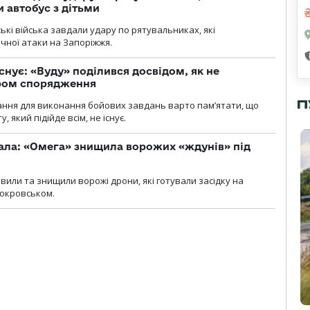
 автобус з дітьми
йські війська завдали удару по рятувальниках, які
ічної атаки на Запоріжжя.
снує: «Вуду» поділився досвідом, як не
ром спорядження
П
ання для виконання бойових завдань варто пам’ятати, що
 який підійде всім, не існує.
ала: «Омега» знищила ворожих «ждунів» під
вили та знищили ворожі дрони, які готували засідку на
Покровськом.