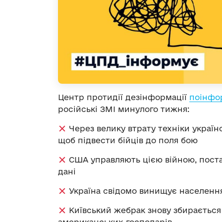
Центр протидії дезінформації
поінфо
російські ЗМІ минулого тижня:
Через велику втрату техніки українс
щоб підвести бійців до поля бою
США управляють цією війною, поста
дані
Україна свідомо винищує населення
Київський жебрак знову збирається 