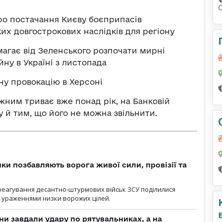
ро постачання Києву боєприпасів
их довгострокових наслідків для регіону
магає від Зеленського розпочати мирні
йну в Україні з листопада
у провокацію в Херсоні
жним триває вже понад рік, на Банковій
 й тим, що його не можна звільнити.
ки позбавляють ворога живої сили, провізії та
 реагування десантно-штурмових військ ЗСУ поділилися
ураженнями низки ворожих цілей.
ни завдали удару по рятувальниках, а на