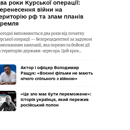
ва роки Курської операції:
еренесення війни на
ериторію рф та злам планів
ремля
ьогодні виповнюється два роки від початку
урської операції — безпрецедентної за задумом
виконанням кампанії, яка перенесла бойові дії
а територію держави-агресора. Цей крок…
Актор і офіцер Володимир
Ращук: «Воєнні фільми не мають
нічого спільного з війною»
«Це зло має бути переможене»:
історія українця, який пережив
російський полон