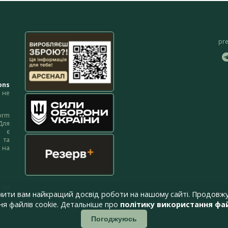
pr
ons
не
orm
Для
м є
 та
 на
 на
чити вам найкращий досвід роботи на нашому сайті. Продовжу
я файлів cookie. Детальніше про
політику використання фай
Погоджуюсь