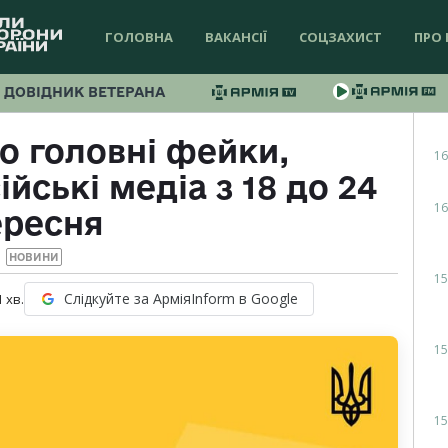
ГОЛОВНА
ВАКАНСІЇ
СОЦЗАХИСТ
ПРО 
ДОВІДНИК ВЕТЕРАНА
 головні фейки,
16
йські медіа з 18 до 24
16
ересня
НОВИНИ
15
Слідкуйте за АрміяInform в Google
1
хв.
15
15