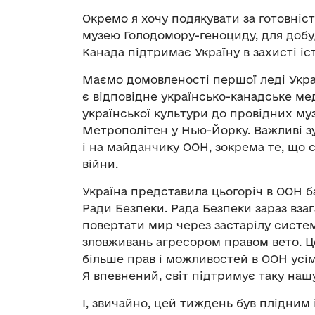
Окремо я хочу подякувати за готовніс
музею Голодомору-геноциду, для добу
Канада підтримає Україну в захисті іс
Маємо домовленості першої леді Украї
є відповідне українсько-канадське м
української культури до провідних музе
Метрополітен у Нью-Йорку. Важливі зу
і на майданчику ООН, зокрема те, що с
війни.
Україна представила цьогоріч в ООН 
Ради Безпеки. Рада Безпеки зараз взаг
повертати мир через застарілу систе
зловживань агресором правом вето. Це
більше прав і можливостей в ООН усім 
Я впевнений, світ підтримує таку наш
І, звичайно, цей тиждень був плідним 