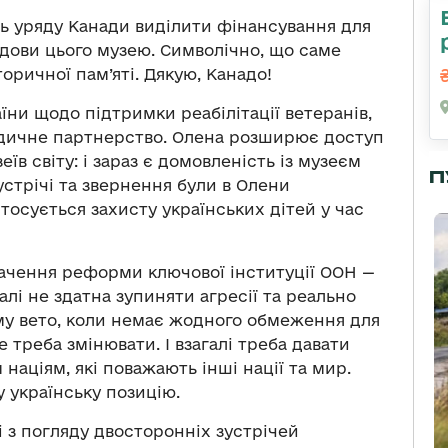
ть уряду Канади виділити фінансування для
дови цього музею. Символічно, що саме
торичної пам’яті. Дякую, Канадо!
ни щодо підтримки реабілітації ветеранів,
едичне партнерство. Олена розширює доступ
їв світу: і зараз є домовленість із музеєм
П
стрічі та звернення були в Олени
тосується захисту українських дітей у час
бачення реформи ключової інституції ООН —
алі не здатна зупиняти агресії та реально
му вето, коли немає жодного обмеження для
 треба змінювати. І взагалі треба давати
націям, які поважають інші нації та мир.
у українську позицію.
і з погляду двосторонніх зустрічей