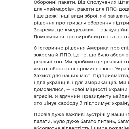
Оборонні пакети. Від Сполучених Штат
для «хаймарсів», ракети для ППО, дод
І ще деякі інші види зброї, які заявля
рішення про тривалу оборонну підтрим
Зокрема, це «медеваки» — евакуаційні
Домовилися про виробництво та пост
Є історичне рішення Америки про спі
зокрема й ППО. Це те, що було абсо
реальністю. Ми зробимо це реальністю
якість оборонної промисловості Україн
Захист для наших міст. Підприємства,
і для українців, і для американців. М
домовилися, — нової міцності Україн
агресій. Я вдячний Президенту Байден
хто цінує свободу й підтримує Україну
Провів дуже важливі зустрічі у Вашингт
палати. Було дуже багато питань, багат
абсолютна відвертість і щире розумін