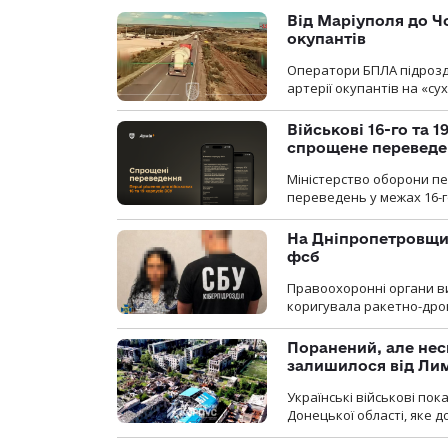
Від Маріуполя до Ч
окупантів
Оператори БПЛА підрозді
артерії окупантів на «с
Військові 16-го та 
спрощене перевед
Міністерство оборони п
переведень у межах 16-го
На Дніпропетровщин
фсб
Правоохоронні органи ви
коригувала ракетно-дро
Поранений, але нес
залишилося від Ли
Українські військові по
Донецької області, яке 