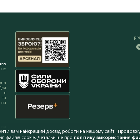
pr
ons
не
orm
Для
м є
 та
 на
 на
чити вам найкращий досвід роботи на нашому сайті. Продовжу
я файлів cookie. Детальніше про
політику використання фай