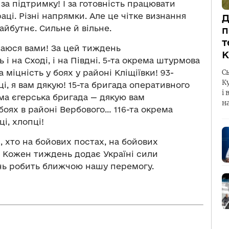
за підтримку! І за готовність працювати
раці. Різні напрямки. Але це чітке визнання
Д
айбутнє. Сильне й вільне.
п
т
шаюся вами! За цей тиждень
К
 і на Сході, і на Півдні. 5-та окрема штурмова
 міцність у боях у районі Кліщіївки! 93-
С
К
і, я вам дякую! 15-та бригада оперативного
і 
ма єгерська бригада — дякую вам
н
боях в районі Вербового… 116-та окрема
і, хлопці!
и, хто на бойових постах, на бойових
! Кожен тиждень додає Україні сили
нь робить ближчою нашу перемогу.