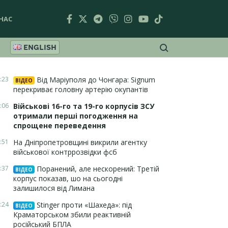
НАС
ENGLISH
:23
Від Маріуполя до Чонгара: Signum
ВІДЕО
перекриває головну артерію окупантів
:06
Військові 16-го та 19-го корпусів ЗСУ
отримали перші погодження на
спрощене переведення
:51
На Дніпропетровщині викрили агентку
військової контррозвідки фсб
:37
Поранений, але нескорений: Третій
ВІДЕО
корпус показав, шо на сьогодні
залишилося від Лимана
:24
Stinger проти «Шахеда»: під
ВІДЕО
Краматорськом збили реактивній
російський БПЛА