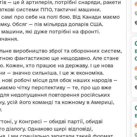
ів — це й артилерія, потрібні снаряди, ракети
аткові системи ППО, тактичні машини.
ть самі про себе на полі бою. Від Канади маємо
ку. Обсяг — пів мільярда доларів США.
 машини, які дуже потрібні на фронті.
ачання.
льне виробництво зброї та оборонних систем,
лютною фантастикою ще нещодавно. Але стане
. Кожен, хто працює на державу. І це нова
и — значно сильніша. І це ж економіка.
 нові робочі місця для обох наших народів —
и маємо чітку перспективу — те, про що вже
и для недопущення повторення російських
у, усій його команді та кожному в Америці,
.
оні, у Конгресі — обидві партії, обидві
о діалогу. Однаково щирі відповіді,
ня. І ми спеціально запитали такий формат