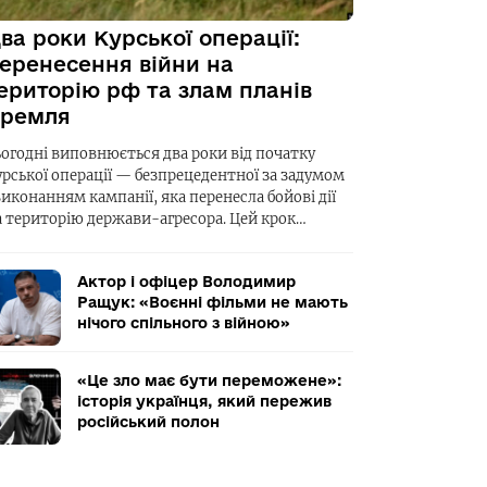
ва роки Курської операції:
еренесення війни на
ериторію рф та злам планів
ремля
ьогодні виповнюється два роки від початку
урської операції — безпрецедентної за задумом
виконанням кампанії, яка перенесла бойові дії
а територію держави-агресора. Цей крок…
Актор і офіцер Володимир
Ращук: «Воєнні фільми не мають
нічого спільного з війною»
«Це зло має бути переможене»:
історія українця, який пережив
російський полон