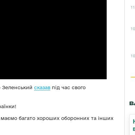
11
10
10
р Зеленський
сказав
під час свого
В
раїнки!
 маємо багато хороших оборонних та інших