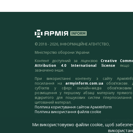
© 2018 - 2026, ІНФОРМАЦІЙНЕ АГЕНТСТВО,
Міністерство оборони України
Контент доступний за ліцензією
Creative Comm
Attribution 4.0 International license
якщо 
зазначено інше.
При використанні контенту з сайту АрміяInf
посилання на
armyinform.com.ua
обов’язкове. 
суб’єктів у сфері онлайн-медіа обов’язкови
розміщення у першому абзаці матеріалу прямого
відкритого для пошукових систем гіперпосилання
цитований матеріал.
Політика користування сайтом АрміяInform
Політика використання файлів cookie
Зауваження та пропозиції по роботі сайту надсилайте
Ми використовуємо файли cookie, щоб забезпе
адресу:
webmaster@armyinform.com.ua
використанн