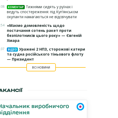
:08
Тижнями сидять у руїнах і
КОМЕНТАР
ведуть спостереження: під Куп’янськом
окупанти намагаються не відсвічувати
:54
«Маємо домовленість щодо
постачання сотень ракет проти
безпілотників цього року» — Євгеній
Хмара
:37
Уражені 2 НПЗ, сторожові катери
ВІДЕО
та судна російського тіньового флоту
— Президент
ВСІ НОВИНИ
АКАНСІЇ
Начальник виробничого
відділення