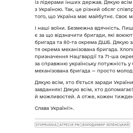
із лідерами інших держав. Дякую всім 
з Україною. Так, це різний обсяг співп
того, що Україна має майбутнє. Своє м
І наші воїни. Безмежна вдячність. Пи
є за що відзначити бригади, які воюють
бригада та 80-та окрема ДШБ. Дякую за
тя окрема механізована бригада. Хлопц
призначення Нацгвардії та 71-ша окре
за справжню українську потужність у 
механізована бригада — просто молодц
Дякую всім, хто б’ється заради Україн
завданнях! Дякую всім, хто допомагає
й можливостей. А отже, кожен тижде
Слава Україні!».
STOPRUSSIA
АГРЕСІЯ РФ
ВОЛОДИМИР ЗЕЛЕНСЬКИЙ