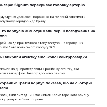
онгара: Signum перекриває головну артерію
лу Signum уражають ворожі цілі на головній логістичній
ухопутному коридорі» до Криму
19-го корпусів ЗСУ отримали перші погодження на
ення
ерейшло до практичного етапу тестування спрощених
 або 19-го армійського корпусу ЗСУ.
і викрили агентку військової контррозвідки
крили на Дніпропетровщині російську агентку, яка
нові атаки рф по Павлоградському району.
корений: Третій корпус показав, шо на сьогодні
мана
казали, який вигляд нині має Лиман Краматорського району
досі утримують Сили оборони.