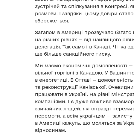
зустрічей та спілкування в Конгресі,
розмови. І завдяки цьому довіри стало
збережеться.
Загалом в Америці прозвучало багато
на різних рівнях — від найвищого рівн
делегація. Так само і в Канаді. Чітка єд
ще більше санкційного тиску.
Ми маємо економічні домовленості — і
вільної торгівлі з Канадою. У Вашинг
в енергетиці. В Оттаві — домовленіст
та реконструкції Канівської. Очевидни
працювати в Україні. На рівні Мінст
компаніями. І є дуже важливе взаєморо
звичайних людей, які справді пережив
перемоги, а всім українцям — захисту
в Америці кажуть, що моляться за Укр
відносинам.