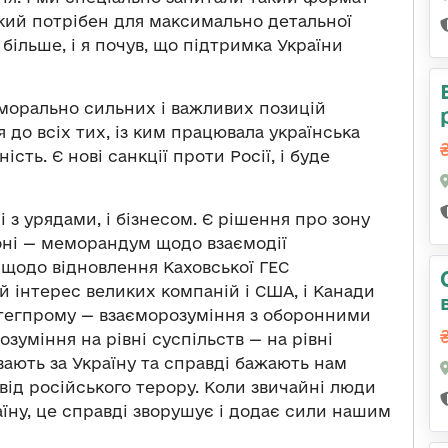
 який потрібен для максимально детальної
 більше, і я почув, що підтримка України
 морально сильних і важливих позицій
я до всіх тих, із ким працювала українська
ність. Є нові санкції проти Росії, і буде
 з урядами, і бізнесом. Є рішення про зону
тоні — меморандум щодо взаємодії
ь щодо відновлення Каховської ГЕС
й інтерес великих компаній і США, і Канади
ратегпрому — взаєморозуміння з оборонними
зуміння на рівні суспільств — на рівні
ають за Україну та справді бажають нам
 від російського терору. Коли звичайні люди
аїну, це справді зворушує і додає сили нашим