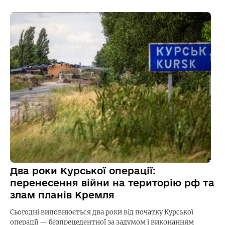
Два роки Курської операції:
перенесення війни на територію рф та
злам планів Кремля
Сьогодні виповнюється два роки від початку Курської
операції — безпрецедентної за задумом і виконанням