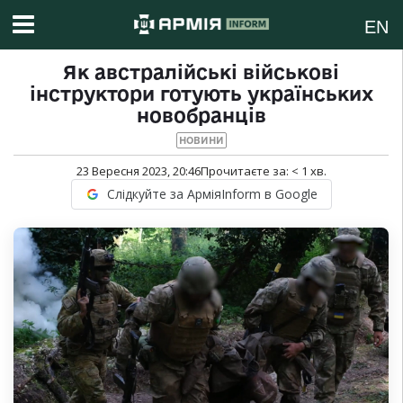
EN
Як австралійські військові
інструктори готують українських
новобранців
НОВИНИ
23 Вересня 2023, 20:46
Прочитаєте за:
< 1
хв.
Слідкуйте за АрміяInform в Google