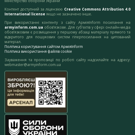
Міністерство оборони України
Контент доступний за ліцензією
Creative Commons Attribution 4.0
International license
якщо не зазначено інше.
При використанні контенту з сайту АрміяInform посилання на
armyinform.com.ua
обов’язкове. Для суб’єктів у сфері онлайн-медіа
обов’язковим є розміщення у першому абзаці матеріалу прямого та
відкритого для пошукових систем гіперпосилання на цитований
матеріал.
Політика користування сайтом АрміяInform
Політика використання файлів cookie
Зауваження та пропозиції по роботі сайту надсилайте на адресу:
webmaster@armyinform.com.ua