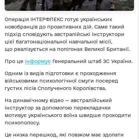
Операція ІНТЕРФЛЕКС готує українських
новобранців до проактивних дій. Саме такий
підхід сповідують австралійські інструктори
цієї багатонаціональної навчальної місії,
що реалізується на полігонах Великої Британії.
Про це
інформує
Генеральний штаб ЗС України.
Одним із видів підготовки є проходження
військовими психологічної смуги посеред
густих лісів Сполученого Королівства.
На динамічному відео — австралійський
інструктор за допомогою перекладачки
мотивує українського воїна швидше проходити
психополосу.
Це низка перешкод, які повзком має здолати