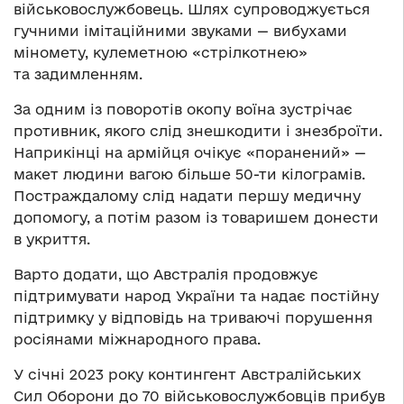
військовослужбовець. Шлях супроводжується
гучними імітаційними звуками — вибухами
міномету, кулеметною «стрілкотнею»
та задимленням.
За одним із поворотів окопу воїна зустрічає
противник, якого слід знешкодити і знезброїти.
Наприкінці на армійця очікує «поранений» —
макет людини вагою більше 50-ти кілограмів.
Постраждалому слід надати першу медичну
допомогу, а потім разом із товаришем донести
в укриття.
Варто додати, що Австралія продовжує
підтримувати народ України та надає постійну
підтримку у відповідь на триваючі порушення
росіянами міжнародного права.
У січні 2023 року контингент Австралійських
Сил Оборони до 70 військовослужбовців прибув