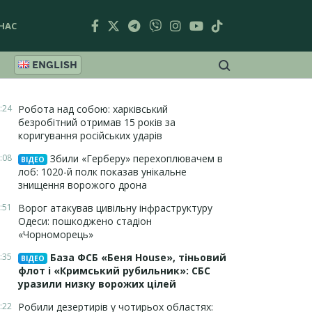
НАС
ENGLISH
:24
Робота над собою: харківський
безробітний отримав 15 років за
коригування російських ударів
:08
Збили «Герберу» перехоплювачем в
ВІДЕО
лоб: 1020-й полк показав унікальне
знищення ворожого дрона
:51
Ворог атакував цивільну інфраструктуру
Одеси: пошкоджено стадіон
«Чорноморець»
:35
База ФСБ «Беня House», тіньовий
ВІДЕО
флот і «Кримський рубильник»: СБС
уразили низку ворожих цілей
:22
Робили дезертирів у чотирьох областях: