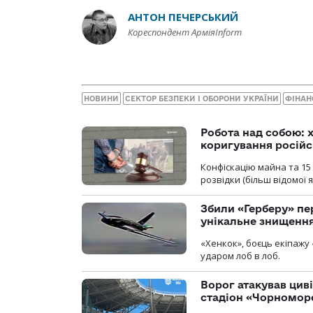
АНТОН ПЕЧЕРСЬКИЙ
Кореспондент АрміяInform
НОВИНИ
СЕКТОР БЕЗПЕКИ І ОБОРОНИ УКРАЇНИ
ФІНАН
Робота над собою: х
коригування російс
Конфіскацію майна та 15 
розвідки (більш відомої як
Збили «Герберу» пе
унікальне знищенн
«Хенкок», боєць екіпажу 
ударом лоб в лоб.
Ворог атакував ци
стадіон «Чорномор