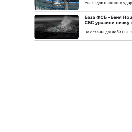
Унаслідок ворожого удар
База ФСБ «Беня Hou
СБС уразили низку 
За останні дві доби СБС 1