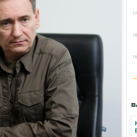
17
16
16
В