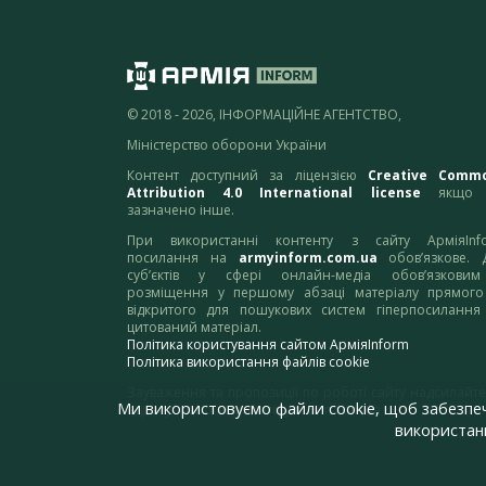
© 2018 - 2026, ІНФОРМАЦІЙНЕ АГЕНТСТВО,
Міністерство оборони України
Контент доступний за ліцензією
Creative Comm
Attribution 4.0 International license
якщо 
зазначено інше.
При використанні контенту з сайту АрміяInf
посилання на
armyinform.com.ua
обов’язкове. 
суб’єктів у сфері онлайн-медіа обов’язкови
розміщення у першому абзаці матеріалу прямого
відкритого для пошукових систем гіперпосилання
цитований матеріал.
Політика користування сайтом АрміяInform
Політика використання файлів cookie
Зауваження та пропозиції по роботі сайту надсилайте
Ми використовуємо файли cookie, щоб забезпе
адресу:
webmaster@armyinform.com.ua
використанн