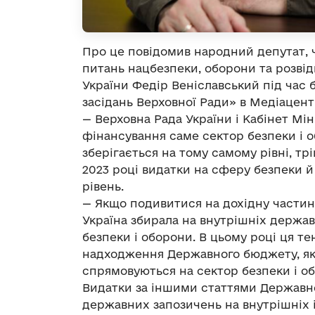
Про це повідомив народний депутат, ч
питань нацбезпеки, оборони та розвід
України Федір Веніславський під час 
засідань Верховної Ради» в Медіацент
— Верховна Рада України і Кабінет Мін
фінансування саме сектор безпеки і 
зберігається на тому самому рівні, трі
2023 році видатки на сферу безпеки 
рівень.
— Якщо подивитися на дохідну частину 
Україна збирала на внутрішніх держа
безпеки і оборони. В цьому році ця т
надходження Державного бюджету, які 
спрямовуються на сектор безпеки і о
Видатки за іншими статтями Державно
державних запозичень на внутрішніх і