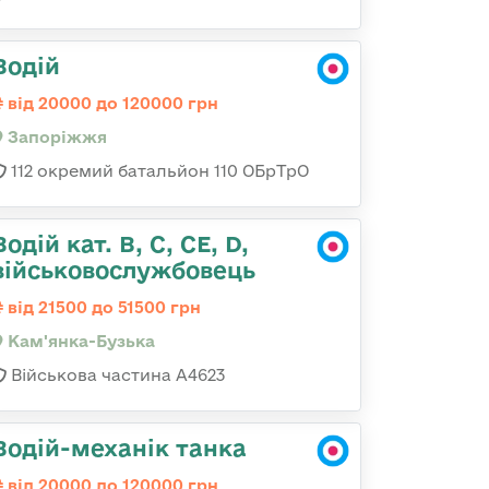
Водій
від 20000 до 120000 грн
Запоріжжя
112 окремий батальйон 110 ОБрТрО
Водій кат. B, C, СЕ, D,
військовослужбовець
від 21500 до 51500 грн
Кам'янка-Бузька
Військова частина А4623
Водій-механік танка
від 20000 до 120000 грн