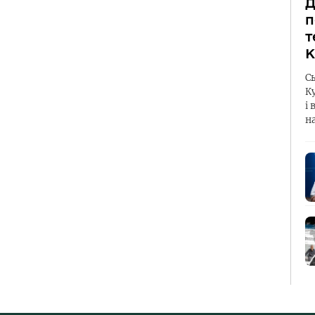
Д
п
т
К
С
К
і 
н