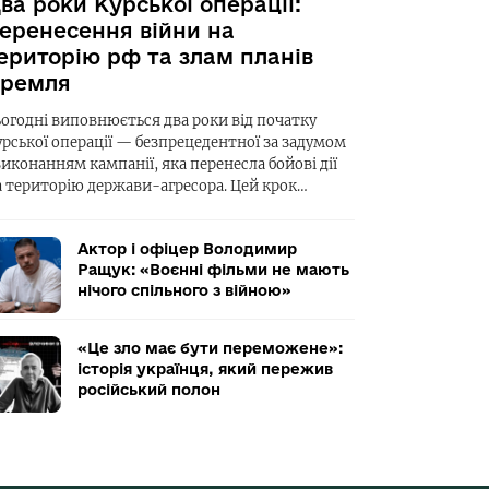
ва роки Курської операції:
еренесення війни на
ериторію рф та злам планів
ремля
ьогодні виповнюється два роки від початку
урської операції — безпрецедентної за задумом
виконанням кампанії, яка перенесла бойові дії
а територію держави-агресора. Цей крок…
Актор і офіцер Володимир
Ращук: «Воєнні фільми не мають
нічого спільного з війною»
«Це зло має бути переможене»:
історія українця, який пережив
російський полон