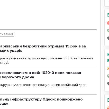
СУВАННЯ
арківський безробітний отримав 15 років за
ьких ударів
років увʼязнення отримав ще один агент російської воєнної
 гру).
рехоплювачем в лоб: 1020-й полк показав
я ворожого дрона
«Крук» 1020-го зенітного полку знищив російський дрон
вільну інфраструктуру Одеси: пошкоджено
ець»