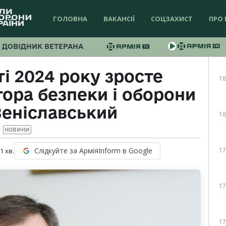
ГОЛОВНА
ВАКАНСІЇ
СОЦЗАХИСТ
ПРО 
ДОВІДНИК ВЕТЕРАНА
 2024 року зросте
18
ора безпеки і оборони
Веніславський
18
НОВИНИ
17
Слідкуйте за АрміяInform в Google
 1
хв.
17
17