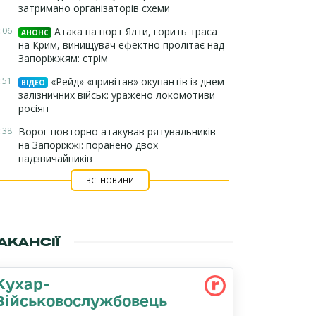
затримано організаторів схеми
:06
Атака на порт Ялти, горить траса
АНОНС
на Крим, винищувач ефектно пролітає над
Запоріжжям: стрім
:51
«Рейд» «привітав» окупантів із днем
ВІДЕО
залізничних військ: уражено локомотиви
росіян
:38
Ворог повторно атакував рятувальників
на Запоріжжі: поранено двох
надзвичайників
ВСІ НОВИНИ
АКАНСІЇ
Кухар-
Військовослужбовець