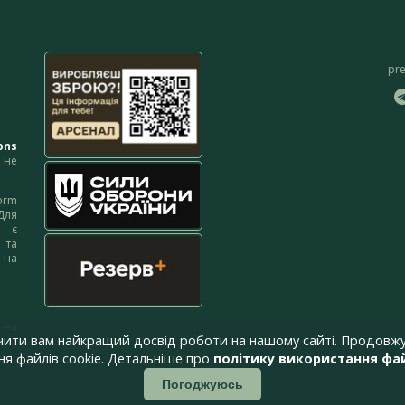
pr
ons
не
orm
Для
м є
 та
 на
 на
чити вам найкращий досвід роботи на нашому сайті. Продовжу
я файлів cookie. Детальніше про
політику використання фай
Погоджуюсь