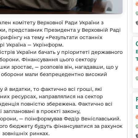
лен комітету Верховної Ради України з
ки, представник Президента у Верховній Раді
брифінгу на тему «Результати останніх
рі Україна — Укрінформ.
істрів України бачать у пріоритеті державного
оборони. Фінансування цього сектору
шки зростає, — розповів він, нагадавши, що у
й оборони мали безпрецедентно високий
й видатки, то фактично всі гроші, які
вних ресурсах, направлялися на сектор
енденція повністю збережена. Фактично всі
заплановані в проєкті закону,
борони, — поінформував Федір Веніславський.
го бюджету будуть фінансуватися за рахунок
 зовнішніх ринках.