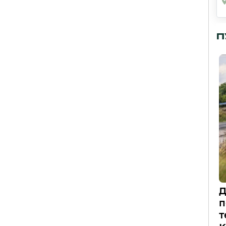
П
Д
п
т