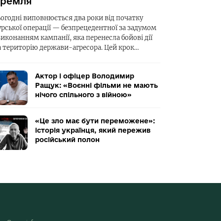
ремля
ьогодні виповнюється два роки від початку
урської операції — безпрецедентної за задумом
виконанням кампанії, яка перенесла бойові дії
а територію держави-агресора. Цей крок…
Актор і офіцер Володимир
Ращук: «Воєнні фільми не мають
нічого спільного з війною»
«Це зло має бути переможене»:
історія українця, який пережив
російський полон