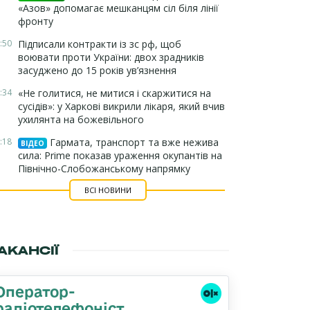
«Азов» допомагає мешканцям сіл біля лінії
фронту
:50
Підписали контракти із зс рф, щоб
воювати проти України: двох зрадників
засуджено до 15 років ув’язнення
:34
«Не голитися, не митися і скаржитися на
сусідів»: у Харкові викрили лікаря, який вчив
ухилянта на божевільного
:18
Гармата, транспорт та вже нежива
ВІДЕО
сила: Prime показав ураження окупантів на
Північно-Слобожанському напрямку
ВСІ НОВИНИ
АКАНСІЇ
Оператор-
радіотелефоніст,