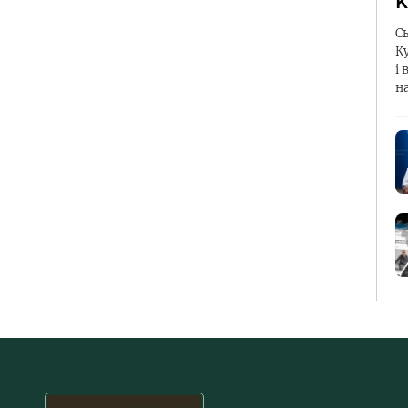
К
С
К
і 
н