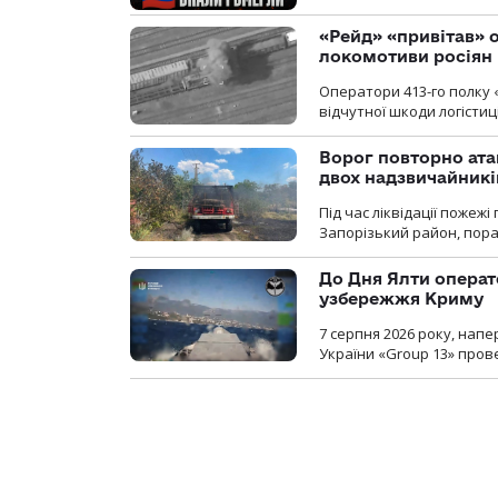
«Рейд» «привітав» о
локомотиви росіян
Оператори 413-го полку 
відчутної шкоди логістиц
Ворог повторно ата
двох надзвичайникі
Під час ліквідації пожеж
Запорізький район, пор
До Дня Ялти операт
узбережжя Криму
7 серпня 2026 року, нап
України «Group 13» про