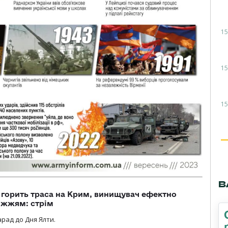
15
15
15
В
, горить траса на Крим, винищувач ефектно
іжжям: стрім
рад до Дня Ялти.