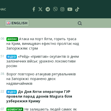
НАС
ENGLISH
:06
Атака на порт Ялти, горить траса
АНОНС
на Крим, винищувач ефектно пролітає над
Запоріжжям: стрім
:51
«Рейд» «привітав» окупантів із днем
ВІДЕО
залізничних військ: уражено локомотиви
росіян
:38
Ворог повторно атакував рятувальників
на Запоріжжі: поранено двох
надзвичайників
:22
До Дня Ялти оператори ГУР
ВІДЕО
провели парад дронів Magura біля
узбережжя Криму
:07
Не залишають людей самих: як
КОМЕНТАР