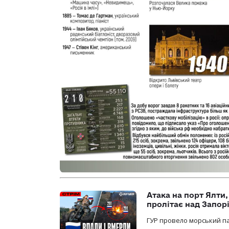
Атака на порт Ялти
пролітає над Запор
ГУР провело морський па