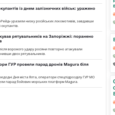
купантів із днем залізничних військ: уражено
«Рейд» уразили низку російських локомотивів, завдавши
і окупантів.
кував рятувальників на Запоріжжі: поранено
в
і після ворожого удару росіяни повторно атакували
анивши двох рятувальників.
ори ГУР провели парад дронів Magura біля
ередодні Дня міста Ялта, оператори спецпідрозділу ГУР МО
вели парад бойових морських платформ Magura.