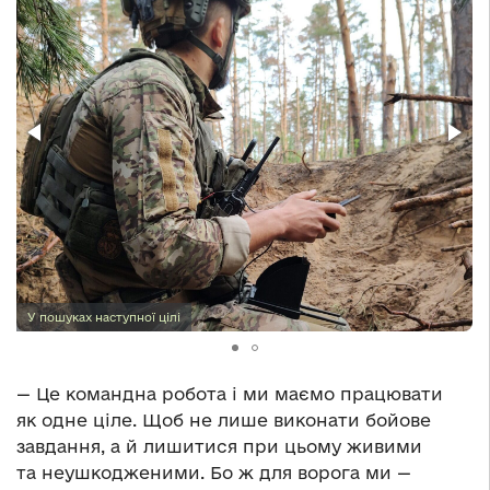
У пошуках наступної цілі
— Це командна робота і ми маємо працювати
як одне ціле. Щоб не лише виконати бойове
завдання, а й лишитися при цьому живими
та неушкодженими. Бо ж для ворога ми —