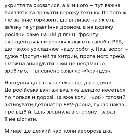
укриття та сховатися, а з іншого — тут важче
виявляти та вражати ворожу техніку. До того ж
ліс затіняє горизонт, що впливає на якість
зв’язку та управління дроном, а на додачу
росіяни саме на цій ділянці фронту
сконцентрували велику кількість засобів РЕБ,
що також ускладнює нашу роботу. Наш ворог —
дуже підступний та хитрий, проте його треба
і можна знищувати. І ми це неодмінно
зробимо, — впевнено заявляє «Француз».
Наступну ціль група чекає ще дві години.
Це російська вантажівка, яка швидко несеться
по польовій дорозі. Та вже коли «Боб» готовий
активувати детонатор FPV-дрона, лунає наказ
про відбій. Ціль звернула в сторону і зараз
її не дістати.
Минає ще деякий час, коли аеророзвідка