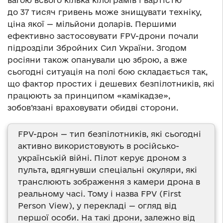
вагою всього кілька кілограмів і вартістю
до 37 тисяч гривень може знищувати техніку,
ціна якої — мільйони доларів. Першими
ефективно застосовувати FPV-дрони почали
підрозділи Збройних Сил України. Згодом
росіяни також опанували цю зброю, а вже
сьогодні ситуація на полі бою складається так,
що фактор простих і дешевих безпілотників, які
працюють за принципом «камікадзе»,
зобов’язані враховувати обидві сторони.
FPV-дрон — тип безпілотників, які сьогодні
активно використовують в російсько-
українській війні. Пілот керує дроном з
пульта, вдягнувши спеціальні окуляри, які
транслюють зображення з камери дрона в
реальному часі. Тому і назва FPV (First
Person View), у перекладі — огляд від
першої особи. На такі дрони, залежно від