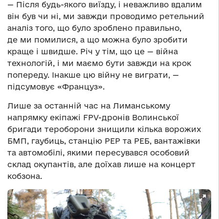
— Після будь-якого виїзду, і неважливо вдалим
він був чи ні, ми завжди проводимо ретельний
аналіз того, що було зроблено правильно,
де ми помилися, а що можна було зробити
краще і швидше. Річ у тім, що це — війна
технологій, і ми маємо бути завжди на крок
попереду. Інакше цю війну не виграти, —
підсумовує «Француз».
Лише за останній час на Лиманському
напрямку екіпажі FPV-дронів Волинської
бригади тероборони знищили кілька ворожих
БМП, гаубиць, станцію РЕР та РЕБ, вантажівки
та автомобілі, якими пересувався особовий
склад окупантів, але доїхав лише на концерт
кобзона.