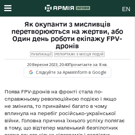
EN
Як окупанти з мисливців
перетворюються на жертви, або
Один день роботи екіпажу FPV-
дронів
ПУБЛІКАЦІЇ
РЕПОРТАЖІ З МІСЦЯ ПОДІЙ
20 Вересня 2023, 20:40
Прочитаєте за:
8
хв.
Слідкуйте за АрміяInform в Google
Поява FPV-дронів на фронті стала по-
справжньому революційною подією і якщо
не змінила, то принаймні багато в чому
вплинула на перебіг російсько-української
війни. Головна причина їхнього успіху полягає
в тому, що відтепер маленький безпілотник