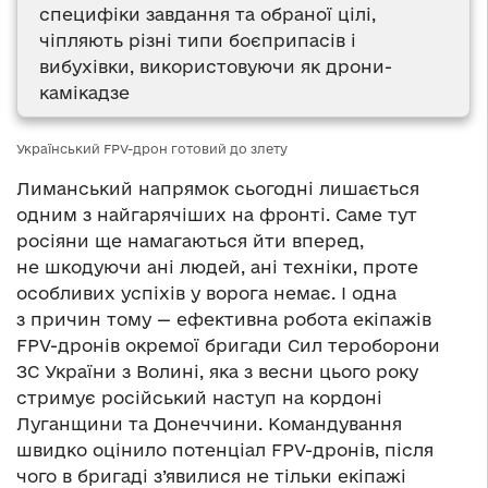
специфіки завдання та обраної цілі,
чіпляють різні типи боєприпасів і
вибухівки, використовуючи як дрони-
камікадзе
Український FPV-дрон готовий до злету
Лиманський напрямок сьогодні лишається
одним з найгарячіших на фронті. Саме тут
росіяни ще намагаються йти вперед,
не шкодуючи ані людей, ані техніки, проте
особливих успіхів у ворога немає. І одна
з причин тому — ефективна робота екіпажів
FPV-дронів окремої бригади Сил тероборони
ЗС України з Волині, яка з весни цього року
стримує російський наступ на кордоні
Луганщини та Донеччини. Командування
швидко оцінило потенціал FPV-дронів, після
чого в бригаді з’явилися не тільки екіпажі