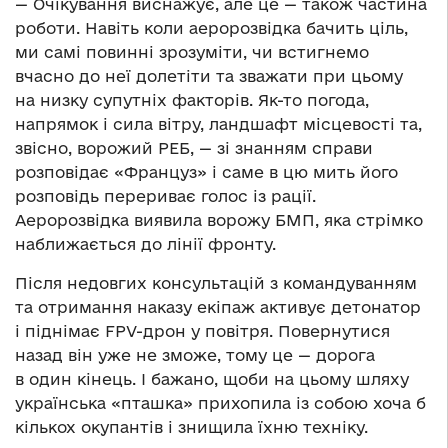
— Очікування виснажує, але це — також частина
роботи. Навіть коли аеророзвідка бачить ціль,
ми самі повинні зрозуміти, чи встигнемо
вчасно до неї долетіти та зважати при цьому
на низку супутніх факторів. Як-то погода,
напрямок і сила вітру, ландшафт місцевості та,
звісно, ворожий РЕБ, — зі знанням справи
розповідає «Француз» і саме в цю мить його
розповідь перериває голос із рації.
Аеророзвідка виявила ворожу БМП, яка стрімко
наближається до лінії фронту.
Після недовгих консультацій з командуванням
та отримання наказу екіпаж активує детонатор
і піднімає FPV-дрон у повітря. Повернутися
назад він уже не зможе, тому це — дорога
в один кінець. І бажано, щоби на цьому шляху
українська «пташка» прихопила із собою хоча б
кількох окупантів і знищила їхню техніку.