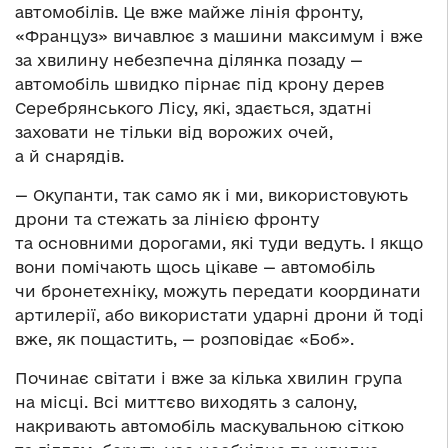
автомобілів. Це вже майже лінія фронту,
«Француз» вичавлює з машини максимум і вже
за хвилину небезпечна ділянка позаду —
автомобіль швидко пірнає під крону дерев
Серебрянського Лісу, які, здається, здатні
заховати не тільки від ворожих очей,
а й снарядів.
— Окупанти, так само як і ми, використовують
дрони та стежать за лінією фронту
та основними дорогами, які туди ведуть. І якщо
вони помічають щось цікаве — автомобіль
чи бронетехніку, можуть передати координати
артилерії, або використати ударні дрони й тоді
вже, як пощастить, — розповідає «Боб».
Починає світати і вже за кілька хвилин група
на місці. Всі миттєво виходять з салону,
накривають автомобіль маскувальною сіткою