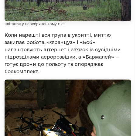
Світанок у Серебрянському Лісі
Коли нарешті вся група в укритті, миттю
закипає робота. «Француз» і «Боб»
налаштовують Інтернет і зв’язок із сусідніми
підрозділами аеророзвідки, а «Бармалей» —
готує дрони до польоту та споряджає
боєкомплект.