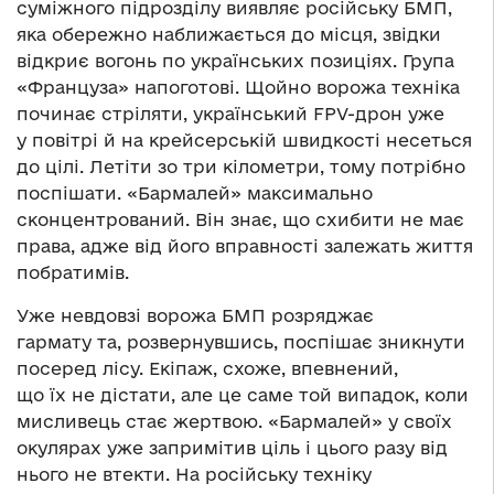
суміжного підрозділу виявляє російську БМП,
яка обережно наближається до місця, звідки
відкриє вогонь по українських позиціях. Група
«Француза» напоготові. Щойно ворожа техніка
починає стріляти, український FPV-дрон уже
у повітрі й на крейсерській швидкості несеться
до цілі. Летіти зо три кілометри, тому потрібно
поспішати. «Бармалей» максимально
сконцентрований. Він знає, що схибити не має
права, адже від його вправності залежать життя
побратимів.
Уже невдовзі ворожа БМП розряджає
гармату та, розвернувшись, поспішає зникнути
посеред лісу. Екіпаж, схоже, впевнений,
що їх не дістати, але це саме той випадок, коли
мисливець стає жертвою. «Бармалей» у своїх
окулярах уже запримітив ціль і цього разу від
нього не втекти. На російську техніку