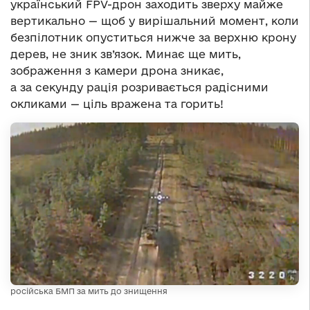
український FPV-дрон заходить зверху майже
вертикально — щоб у вирішальний момент, коли
безпілотник опуститься нижче за верхню крону
дерев, не зник зв’язок. Минає ще мить,
зображення з камери дрона зникає,
а за секунду рація розривається радісними
окликами — ціль вражена та горить!
російська БМП за мить до знищення