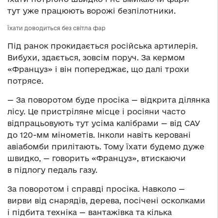
тут уже працюють ворожі безпілотники.
Їхати доводиться без світла фар
Під ранок прокидається російська артилерія.
Вибухи, здається, зовсім поруч. За кермом
«Француз» і він попереджає, що далі трохи
потрясе.
— За поворотом буде просіка — відкрита ділянка
лісу. Це пристріляне місце і росіяни часто
відпрацьовують тут усіма калібрами — від САУ
до 120-мм мінометів. Інколи навіть керовані
авіабомби прилітають. Тому їхати будемо дуже
швидко, — говорить «Француз», втискаючи
в підлогу педаль газу.
За поворотом і справді просіка. Навколо —
вирви від снарядів, дерева, посічені осколками
і підбита техніка — вантажівка та кілька