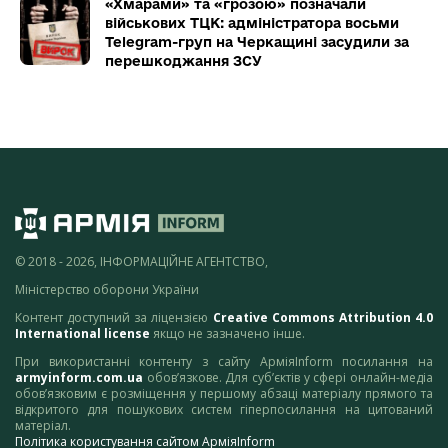
«Хмарами» та «грозою» позначали
військових ТЦК: адміністратора восьми
Telegram-груп на Черкащині засудили за
перешкоджання ЗСУ
© 2018 - 2026, ІНФОРМАЦІЙНЕ АГЕНТСТВО,
Міністерство оборони України
Контент доступний за ліцензією
Creative Commons Attribution 4.0
International license
якщо не зазначено інше.
При використанні контенту з сайту АрміяInform посилання на
armyinform.com.ua
обов’язкове. Для суб’єктів у сфері онлайн-медіа
обов’язковим є розміщення у першому абзаці матеріалу прямого та
відкритого для пошукових систем гіперпосилання на цитований
матеріал.
Політика користування сайтом АрміяInform