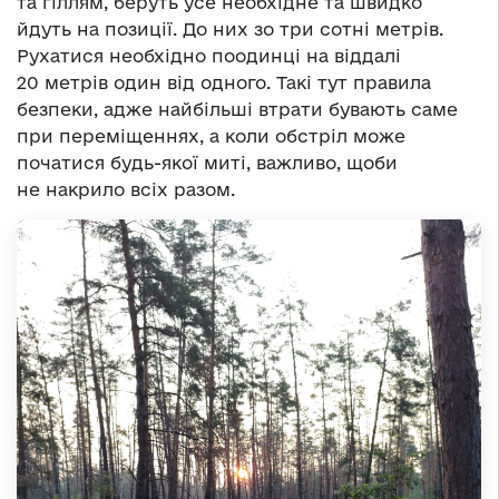
та гіллям, беруть усе необхідне та швидко
йдуть на позиції. До них зо три сотні метрів.
Рухатися необхідно поодинці на віддалі
20 метрів один від одного. Такі тут правила
безпеки, адже найбільші втрати бувають саме
при переміщеннях, а коли обстріл може
початися будь-якої миті, важливо, щоби
не накрило всіх разом.