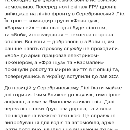
неможливо. Посеред ночі екіпаж FPV-дронів
виїжджає на лінію фронту в Серебрянський Ліс.
Їх троє — командир групи «Француз»,
«Бармалей» — він сьогодні буде пілотом,
та «Боб», його завдання — технічна сторона
справи. Всі вони — добровольці з Волині, які
раніше навіть строкову службу не проходили.
«Боб» до армії працював електриком-
інженером, а «Француз» та «Бармалей»
покинули роботу та мирне життя в Польщі та,
повернувшись в Україну, вступили до лав ЗСУ.
До позицій у Серебрянському Лісі їхати майже
дві години. І чим ближче до «нуля», тим гірше
асфальт, а вже за Ямполем зникає і він. Далі
через ліс тільки ґрунтова дорога, та й вона
пошкоджена важкою технікою. Це справжнє
випробування для водія та автомобіля, адже
їхати потрібно швидко і не вмикаючи фари —