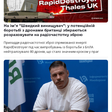
На ім’я “Швидкий винищувач”: у потенційній
боротьбі з дронами британці збираються
розраховувати на радіочастотну зброю
Приладдя радіочастотної зброї спрямованої енергії
RapidDestroyer під час випробувань із боротьби з БпЛА
нейтралізувало 80 дронів, що стало значним кроком у праг