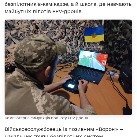
безпілотників-камікадзе, а й школа, де навчають
майбутніх пілотів FPV-дронів.
Комп’ютерна симуляція польоту FPV-дрона
Військовослужбовець із позивним «Ворон» —
начальник групи безпілотних систем