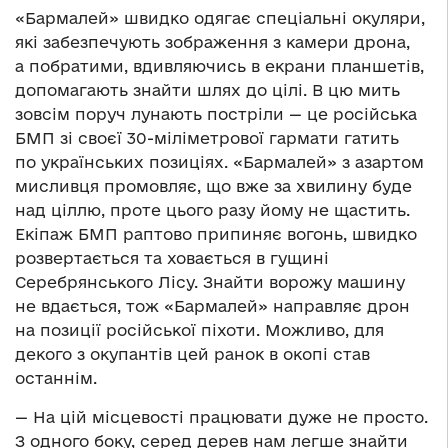
«Бармалей» швидко одягає спеціальні окуляри,
які забезпечують зображення з камери дрона,
а побратими, вдивляючись в екрани планшетів,
допомагають знайти шлях до цілі. В цю мить
зовсім поруч лунають постріли — це російська
БМП зі своєї 30-міліметрової гармати гатить
по українських позиціях. «Бармалей» з азартом
мисливця промовляє, що вже за хвилину буде
над ціллю, проте цього разу йому не щастить.
Екіпаж БМП раптово припиняє вогонь, швидко
розвертається та ховається в гущині
Серебрянського Лісу. Знайти ворожу машину
не вдається, тож «Бармалей» направляє дрон
на позиції російської піхоти. Можливо, для
декого з окупантів цей ранок в окопі став
останнім.
— На цій місцевості працювати дуже не просто.
З одного боку, серед дерев нам легше знайти