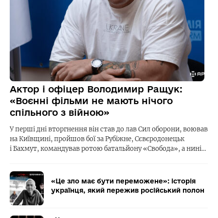
Актор і офіцер Володимир Ращук:
«Воєнні фільми не мають нічого
спільного з війною»
У перші дні вторгнення він став до лав Сил оборони, воював
на Київщині, пройшов бої за Рубіжне, Сєвєродонецьк
і Бахмут, командував ротою батальйону «Свобода», а нині…
«Це зло має бути переможене»: історія
українця, який пережив російський полон