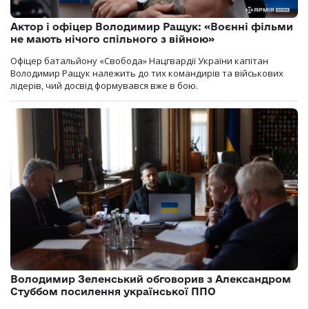
Актор і офіцер Володимир Ращук: «Воєнні фільми
не мають нічого спільного з війною»
Офіцер батальйону «Свобода» Нацгвардії України капітан
Володимир Ращук належить до тих командирів та військових
лідерів, чий досвід формувався вже в бою.
Володимир Зеленський обговорив з Александром
Стуббом посилення української ППО