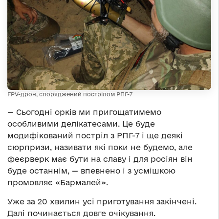
FPV-дрон, споряджений пострілом РПГ-7
— Сьогодні орків ми пригощатимемо
особливими делікатесами. Це буде
модифікований постріл з РПГ-7 і ще деякі
сюрпризи, називати які поки не будемо, але
феєрверк має бути на славу і для росіян він
буде останнім, — впевнено і з усмішкою
промовляє «Бармалей».
Уже за 20 хвилин усі приготування закінчені.
Далі починається довге очікування.