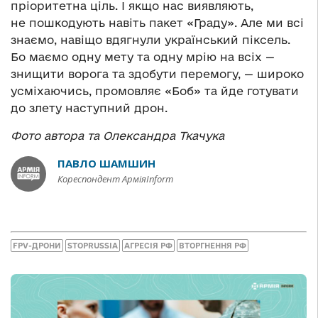
пріоритетна ціль. І якщо нас виявляють,
не пошкодують навіть пакет «Граду». Але ми всі
знаємо, навіщо вдягнули український піксель.
Бо маємо одну мету та одну мрію на всіх —
знищити ворога та здобути перемогу, — широко
усміхаючись, промовляє «Боб» та йде готувати
до злету наступний дрон.
Фото автора та Олександра Ткачука
ПАВЛО ШАМШИН
Кореспондент АрміяInform
FPV-ДРОНИ
STOPRUSSIA
АГРЕСІЯ РФ
ВТОРГНЕННЯ РФ