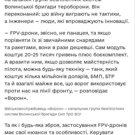
Волинської бригади тероборони. Він
переконаний: цю війну виграють не тактики,
а інженери — люди, які впроваджують інновації.
— FPV-дрони, звісно, не панацея, та якщо
порівняти їх зі звичайними снарядами
та ракетами, вони в рази дешевші. Сам модуль
коштує 20-25 тисяч гривень плюс боєкомплект.
А вразити ним, якщо дозволяє майстерність
пілота, можна будь-яку техніку — танк, який
коштує кілька мільйонів доларів, БМП, БТР
та й взагалі майже все, що ворог використовує
проти нас на лінії фронту, — розповідає
«Ворон».
Військовослужбовець «Ворон» — начальник групи безпілотних
систем Волинської бригади Сил ТрО ЗСУ
Та як і будь-яка зброя, застосування FPV-дронів
має свої нюанси та особливості. Керувати