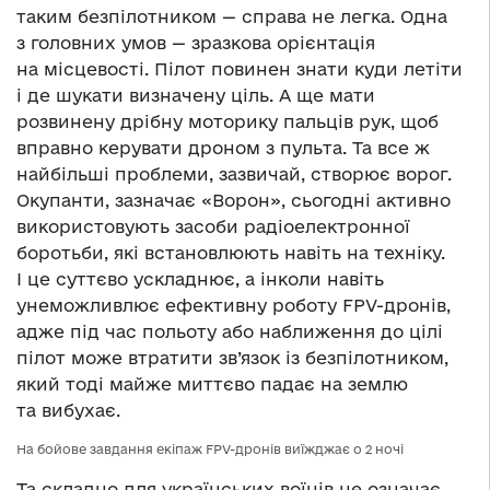
таким безпілотником — справа не легка. Одна
з головних умов — зразкова орієнтація
на місцевості. Пілот повинен знати куди летіти
і де шукати визначену ціль. А ще мати
розвинену дрібну моторику пальців рук, щоб
вправно керувати дроном з пульта. Та все ж
найбільші проблеми, зазвичай, створює ворог.
Окупанти, зазначає «Ворон», сьогодні активно
використовують засоби радіоелектронної
боротьби, які встановлюють навіть на техніку.
І це суттєво ускладнює, а інколи навіть
унеможливлює ефективну роботу FPV-дронів,
адже під час польоту або наближення до цілі
пілот може втратити зв’язок із безпілотником,
який тоді майже миттєво падає на землю
та вибухає.
На бойове завдання екіпаж FPV-дронів виїжджає о 2 ночі
Та складно для українських воїнів не означає