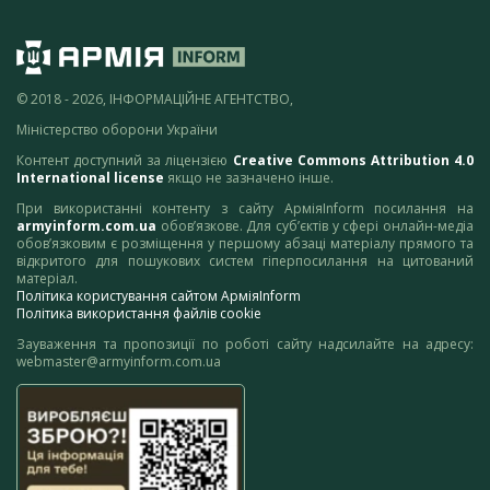
© 2018 - 2026, ІНФОРМАЦІЙНЕ АГЕНТСТВО,
Міністерство оборони України
Контент доступний за ліцензією
Creative Commons Attribution 4.0
International license
якщо не зазначено інше.
При використанні контенту з сайту АрміяInform посилання на
armyinform.com.ua
обов’язкове. Для суб’єктів у сфері онлайн-медіа
обов’язковим є розміщення у першому абзаці матеріалу прямого та
відкритого для пошукових систем гіперпосилання на цитований
матеріал.
Політика користування сайтом АрміяInform
Політика використання файлів cookie
Зауваження та пропозиції по роботі сайту надсилайте на адресу:
webmaster@armyinform.com.ua