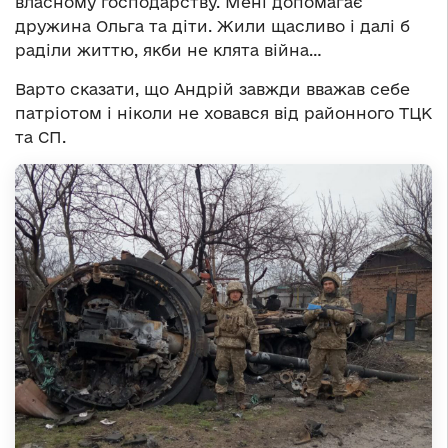
власному господарству. Мені допомагає
дружина Ольга та діти. Жили щасливо і далі б
раділи життю, якби не клята війна…
Варто сказати, що Андрій завжди вважав себе
патріотом і ніколи не ховався від районного ТЦК
та СП.