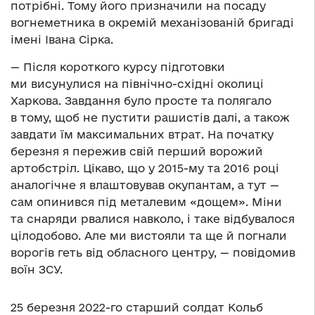
потрібні. Тому його призначили на посаду
вогнеметника в окремій механізованій бригаді
імені Івана Сірка.
— Після короткого курсу підготовки
ми висунулися на північно-східні околиці
Харкова. Завдання було просте та полягало
в тому, щоб не пустити рашистів далі, а також
завдати їм максимальних втрат. На початку
березня я пережив свій перший ворожий
артобстріл. Цікаво, що у 2015-му та 2016 році
аналогічне я влаштовував окупантам, а тут —
сам опинився під металевим «дощем». Міни
та снаряди рвалися навколо, і таке відбувалося
цілодобово. Але ми вистояли та ще й погнали
ворогів геть від обласного центру, — повідомив
воїн ЗСУ.
25 березня 2022-го старший солдат Кольб