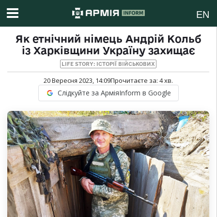
EN
Як етнічний німець Андрій Кольб
із Харківщини Україну захищає
LIFE STORY: ІСТОРІЇ ВІЙСЬКОВИХ
20 Вересня 2023, 14:09
Прочитаєте за:
4
хв.
Слідкуйте за АрміяInform в Google