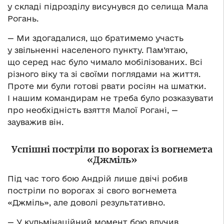
у складі підрозділу висунувся до селища Мала
Рогань.
— Ми здогадалися, що братимемо участь
у звільненні населеного пункту. Пам’ятаю,
що серед нас було чимало мобілізованих. Всі
різного віку та зі своїми поглядами на життя.
Проте ми були готові рвати росіян на шматки.
І нашим командирам не треба було розказувати
про необхідність взяття Малої Рогані, —
зауважив він.
Успішні постріли по ворогах із вогнемета
«Джміль»
Під час того бою Андрій лише двічі робив
постріли по ворогах зі свого вогнемета
«Джміль», але доволі результативно.
— У кульмінаційний момент бою влучив