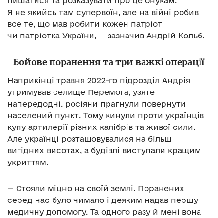
пишатися та розказувати про це онукам.
Я не якийсь там супервоїн, але на війні робив
все те, що мав робити кожен патріот
чи патріотка України, — зазначив Андрій Кольб.
Бойове поранення та три важкі операції
Наприкінці травня 2022-го підрозділ Андрія
утримував селище Перемога, узяте
напередодні. росіяни прагнули повернути
населений пункт. Тому кинули проти українців
купу артилерії різних калібрів та живої сили.
Але українці розташовувалися на більш
вигідних висотах, а будівлі виступали кращим
укриттям.
— Стояли міцно на своїй землі. Поранених
серед нас було чимало і деяким надав першу
медичну допомогу. Та одного разу й мені вона