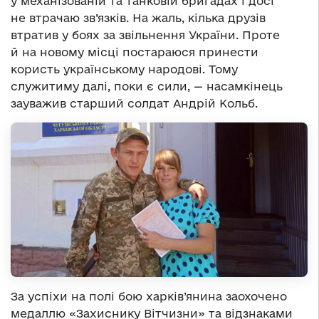
у механізованій та танковій бригадах і досі
не втрачаю зв’язків. На жаль, кілька друзів
втратив у боях за звільнення України. Проте
й на новому місці постараюся принести
користь українському народові. Тому
служитиму далі, поки є сили, — насамкінець
зауважив старший солдат Андрій Кольб.
За успіхи на полі бою харків’янина заохочено
медаллю «Захиснику Вітчизни» та відзнаками