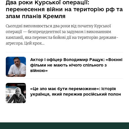
Два роки Курської операції:
перенесення війни на територію рф та
злам планів Кремля
Сьогодні виповнюється два роки від початку Курської
операції — безпрецедентної за задумом і виконанням
кампанії, яка перенесла бойові дії на територію держави-
агресора. Цей крок…
Актор і офіцер Володимир Ращук: «Воєнні
фільми не мають нічого спільного з
війною»
«Це зло має бути переможене»: історія
українця, який пережив російський полон