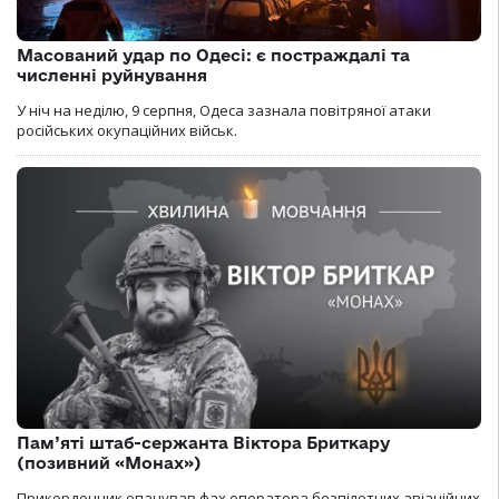
Масований удар по Одесі: є постраждалі та
численні руйнування
У ніч на неділю, 9 серпня, Одеса зазнала повітряної атаки
російських окупаційних військ.
Пам’яті штаб-сержанта Віктора Бриткару
(позивний «Монах»)
Прикордонник опанував фах оператора безпілотних авіаційних