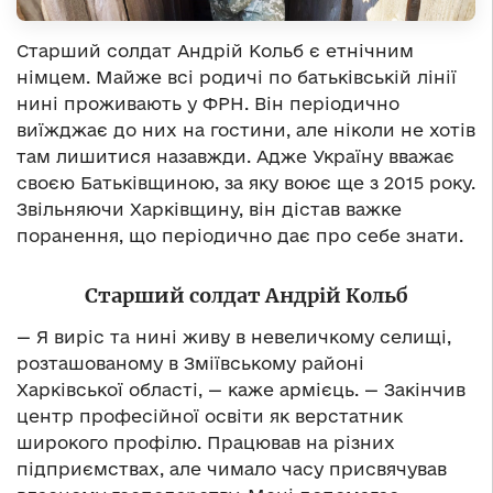
Старший солдат Андрій Кольб є етнічним
німцем. Майже всі родичі по батьківській лінії
нині проживають у ФРН. Він періодично
виїжджає до них на гостини, але ніколи не хотів
там лишитися назавжди. Адже Україну вважає
своєю Батьківщиною, за яку воює ще з 2015 року.
Звільняючи Харківщину, він дістав важке
поранення, що періодично дає про себе знати.
Старший солдат Андрій Кольб
— Я виріс та нині живу в невеличкому селищі,
розташованому в Зміївському районі
Харківської області, — каже армієць. — Закінчив
центр професійної освіти як верстатник
широкого профілю. Працював на різних
підприємствах, але чимало часу присвячував