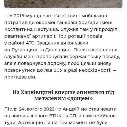
— У 2015-му під час п’ятої хвилі мобілізації
потрапив до окремої танкової бригади імені
Костянтина Пестушка. Служив там у підрозділі
реактивної артилерії. Три ротації провів
у районі АТО. Завдання виконували
на Луганщині та Донеччині. Після завершення
служби мені пропонували сержантську посаду,
але я повернувся додому, пообіцявши знову
повернутися до лав ЗСУ в разі необхідності, —
пригадав він.
На Харківщині вперше опинився під
металевим «дощем»
Після 24 лютого 2022-го Андрій не став чекати
на виклик зі свого РТЦК та СП, а сам прийшов
туди. Артилеристи на той момент не були