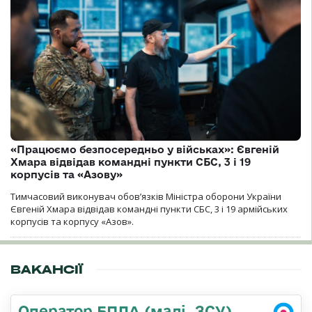
«Працюємо безпосередньо у військах»: Євгеній
Хмара відвідав командні пункти СБС, 3 і 19
корпусів та «Азову»
Тимчасовий виконувач обов’язків Міністра оборони України
Євгеній Хмара відвідав командні пункти СБС, 3 і 19 армійських
корпусів та корпусу «Азов».
ВАКАНСІЇ
Оператор БПЛА (малі, ЗСУ)