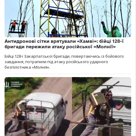
Антидронові сітки врятували «Хамві»: бійці 128-ї
бригади пережили атаку російської «Молнії»
Бійці 128-ї Закарпатської бригади, повертаючись із бойового
завдання, потрапили під атаку російського ударного
безпілотника «Молнія».