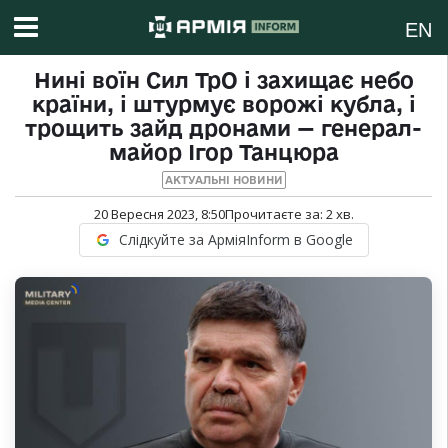
EN
Нині воїн Сил ТрО і захищає небо
країни, і штурмує ворожі кубла, і
трощить зайд дронами — генерал-
майор Ігор Танцюра
АКТУАЛЬНІ НОВИНИ
20 Вересня 2023, 8:50
Прочитаєте за:
2
хв.
Слідкуйте за АрміяInform в Google