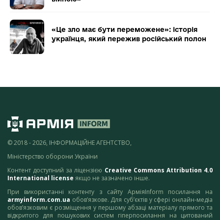
«Це зло має бути переможене»: історія
українця, який пережив російський полон
© 2018 - 2026, ІНФОРМАЦІЙНЕ АГЕНТСТВО,
Міністерство оборони України
Контент доступний за ліцензією
Creative Commons Attribution 4.0
International license
якщо не зазначено інше.
При використанні контенту з сайту АрміяInform посилання на
armyinform.com.ua
обов’язкове. Для суб’єктів у сфері онлайн-медіа
обов’язковим є розміщення у першому абзаці матеріалу прямого та
відкритого для пошукових систем гіперпосилання на цитований