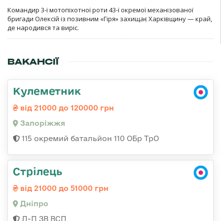
Командир 3-ї мотопіхотної роти 43-ї окремої механізованої
бригади Олексій із позивним «Гіря» захищає Харківщину — край,
де народився та виріс.
ВАКАНСІЇ
Кулеметник
від 21000 до 120000 грн
Запоріжжя
115 окремий батальйон 110 ОБр ТрО
Стрілець
від 21000 до 51000 грн
Дніпро
Л-П ЗВ ВСП