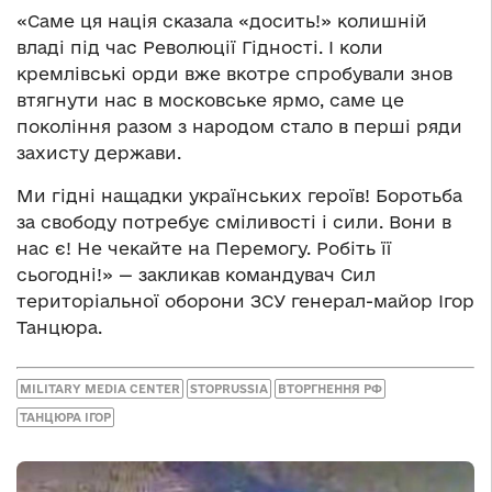
«Саме ця нація сказала «досить!» колишній
владі під час Революції Гідності. І коли
кремлівські орди вже вкотре спробували знов
втягнути нас в московське ярмо, саме це
покоління разом з народом стало в перші ряди
захисту держави.
Ми гідні нащадки українських героїв! Боротьба
за свободу потребує сміливості і сили. Вони в
нас є! Не чекайте на Перемогу. Робіть її
сьогодні!» — закликав командувач Сил
територіальної оборони ЗСУ генерал-майор Ігор
Танцюра.
MILITARY MEDIA CENTER
STOPRUSSIA
ВТОРГНЕННЯ РФ
ТАНЦЮРА ІГОР