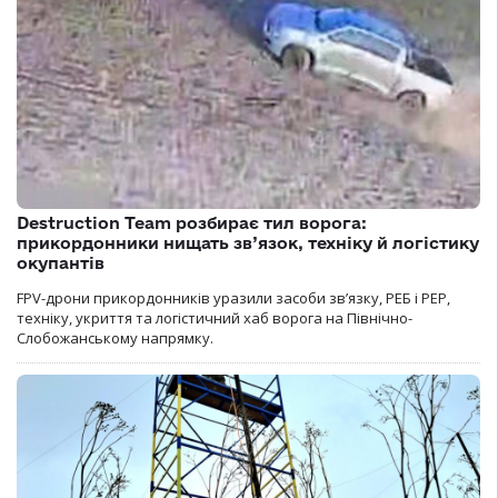
Destruction Team розбирає тил ворога:
прикордонники нищать зв’язок, техніку й логістику
окупантів
FPV-дрони прикордонників уразили засоби зв’язку, РЕБ і РЕР,
техніку, укриття та логістичний хаб ворога на Північно-
Слобожанському напрямку.