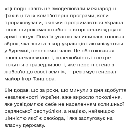
«Ці події навіть не змоделювали міжнародні
фахівці та їх комп’ютерні програми, коли
прораховували, скільки протримається Україна
після широкомасштабного вторгнення «другої
армії світу». Поза їх увагою залишилася головна
зброя, яка вшита в код українців і активізується
у буремні, переломні часи. Це обстоювання
своєї незалежності, волелюбність і гостре
почуття справедливості, яке переплетено з
любов’ю до своєї землі», — резюмує генерал-
майор Ігор Танцюра.
Він додав, що за роки, що минули з дня здобуття
незалежності України, вже виросло покоління,
яке усвідомлює себе не населенням колишньої
радянської республіки, а нацією, найвищою
цінністю якої є свобода, і яка заслуговує на
власну державу.