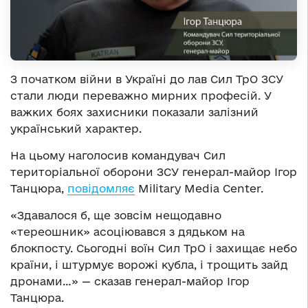
З початком війни в Україні до лав Сил ТрО ЗСУ
стали люди переважно мирних професій. У
важких боях захисники показали залізний
український характер.
На цьому наголосив командувач Сил
територіальної оборони ЗСУ генерал-майор Ігор
Танцюра,
повідомляє
Military Media Center.
«Здавалося б, ще зовсім нещодавно
«тереошник» асоціювався з дядьком на
блокпосту. Сьогодні воїн Сил ТрО і захищає небо
країни, і штурмує ворожі кубла, і трощить зайд
дронами…» — сказав генерал-майор Ігор
Танцюра.