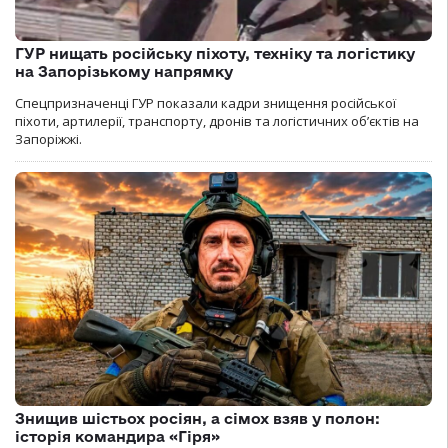
ГУР нищать російську піхоту, техніку та логістику
на Запорізькому напрямку
Спецпризначенці ГУР показали кадри знищення російської
піхоти, артилерії, транспорту, дронів та логістичних об’єктів на
Запоріжжі.
Знищив шістьох росіян, а сімох взяв у полон:
історія командира «Гіря»