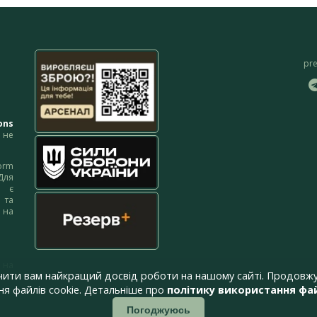
pr
ons
не
orm
Для
м є
 та
 на
 на
чити вам найкращий досвід роботи на нашому сайті. Продовжу
я файлів cookie. Детальніше про
політику використання фай
Погоджуюсь