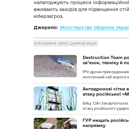
налагоджують процеси інформаційної 
вживають заходів для підвищення стій
кіберзагроз.
Джерело:
Міністерство оборони Укра
ВІЙСЬКОВИЙ ОБЛІК
ЦИФРОВІЗАЦІЯ
Destruction Team р
зв’язок, техніку й л
FPV-дрони прикордонників
логістичний хаб ворога 
Антидронові сітки в
атаку російської «М
Бійці 128-ї Закарпатсько
атаку російського ударн
ГУР нищать російськ
напрямку