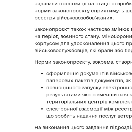
надавали пропозиції на стадії розробки
норми законопроєкту сприятимуть шв
реєстру військовозобов’язаних.
Законопроєкт також частково змінює 
на період воєнного стану. Міноборон
корпусом для удосконалення цього пр
військовослужбовців, які брали або бе
Норми законопроєкту, зокрема, створ
оформлення документів військово
паперових пакетів документів, як 
повноцінного запуску електронног
результатами якого зменшиться кі
територіальних центрів комплект
електронної взаємодії між реєстр
що зробить надання послуг вете
На виконання цього завдання підрозді