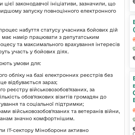
 цієї законодавчої ініціативи, зазначили, що
идшому запуску повноцінного електронного
процес набуття статусу учасника бойових дій
и має намір працювати з депутатським
оцесу та максимального врахування інтересів
руть участь у бойових діях.
юють умови для:
го обліку на базі електронних реєстрів без
це відбувається зараз;
о реєстру військовозобов’язаних, за
лькість обов’язкових візитів громадян до
ування та соціальної підтримки;
ами військовозобов’язаних та ветеранів війни,
ранам значно комфортнішим.
ли ІТ-сектору Міноборони активно