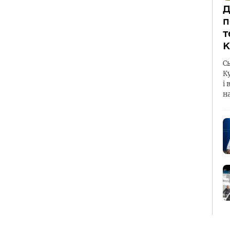
Д
п
т
К
С
К
і 
н