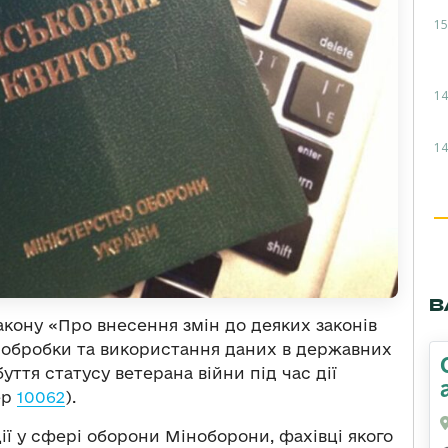
15
14
14
В
акону «Про внесення змін до деяких законів
 обробки та використання даних в державних
уття статусу ветерана війни під час дії
ер
10062
).
ї у сфері оборони Міноборони, фахівці якого