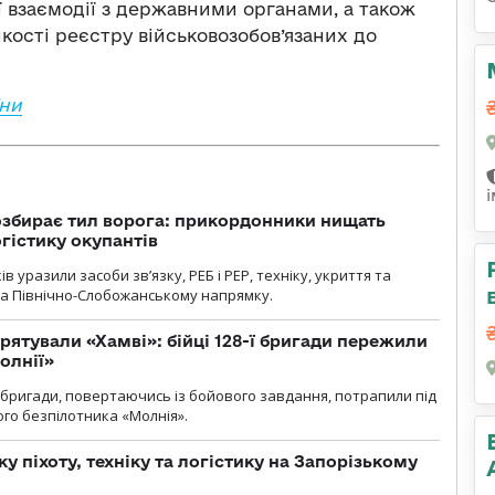
взаємодії з державними органами, а також
кості реєстру військовозобов’язаних до
їни
озбирає тил ворога: прикордонники нищать
огістику окупантів
 уразили засоби зв’язку, РЕБ і РЕР, техніку, укриття та
на Північно-Слобожанському напрямку.
рятували «Хамві»: бійці 128-ї бригади пережили
олнії»
ї бригади, повертаючись із бойового завдання, потрапили під
ого безпілотника «Молнія».
у піхоту, техніку та логістику на Запорізькому