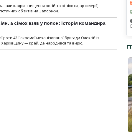
азали кадри знищення російської піхоти, артилерії,
гістичних об’єктів на Запоріжжі.
ян, а сімох взяв у полон: історія командира
ї роти 43-ї окремої механізованої бригади Олексій із
 Харківщину — край, де народився та виріс.
П