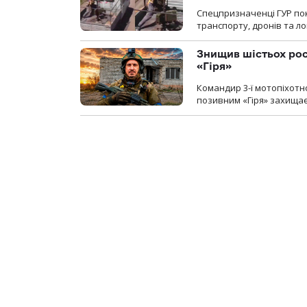
Спецпризначенці ГУР пок
транспорту, дронів та ло
Знищив шістьох росі
«Гіря»
Командир 3-ї мотопіхотно
позивним «Гіря» захищає