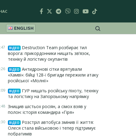
НАС
ENGLISH
:47
Destruction Team розбирає тил
ВІДЕО
ворога: прикордонники нищать зв’язок,
техніку й логістику окупантів
:26
Антидронові сітки врятували
ВІДЕО
«Хамві»: бійці 128-ї бригади пережили атаку
російської «Молнії»
:09
ГУР нищать російську піхоту, техніку
ВІДЕО
та логістику на Запорізькому напрямку
:48
Знищив шістьох росіян, а сімох взяв у
полон: історія командира «Гіря»
:30
Розстріл автобуса змінив її життя:
ВІДЕО
Олеся стала військовою і тепер підтримує
побратимів