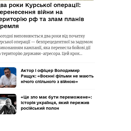
ва роки Курської операції:
еренесення війни на
ериторію рф та злам планів
ремля
ьогодні виповнюється два роки від початку
урської операції — безпрецедентної за задумом
виконанням кампанії, яка перенесла бойові дії
а територію держави-агресора. Цей крок…
Актор і офіцер Володимир
Ращук: «Воєнні фільми не мають
нічого спільного з війною»
«Це зло має бути переможене»:
історія українця, який пережив
російський полон