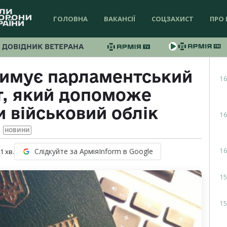
ГОЛОВНА
ВАКАНСІЇ
СОЦЗАХИСТ
ПРО 
ДОВІДНИК ВЕТЕРАНА
римує парламентський
16
т, який допоможе
 військовий облік
16
НОВИНИ
16
Слідкуйте за АрміяInform в Google
 1
хв.
15
15