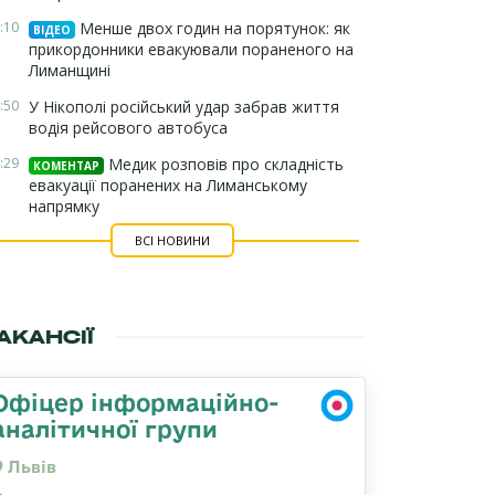
:10
Менше двох годин на порятунок: як
ВІДЕО
прикордонники евакуювали пораненого на
Лиманщині
:50
У Нікополі російський удар забрав життя
водія рейсового автобуса
:29
Медик розповів про складність
КОМЕНТАР
евакуації поранених на Лиманському
напрямку
ВСІ НОВИНИ
АКАНСІЇ
Офіцер інформаційно-
аналітичної групи
Львів