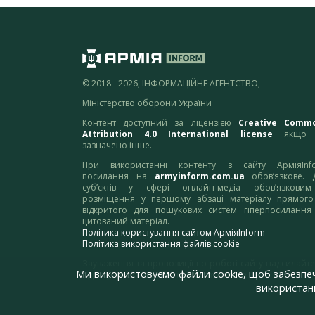
© 2018 - 2026, ІНФОРМАЦІЙНЕ АГЕНТСТВО,
Міністерство оборони України
Контент доступний за ліцензією
Creative Comm
Attribution 4.0 International license
якщо 
зазначено інше.
При використанні контенту з сайту АрміяInf
посилання на
armyinform.com.ua
обов’язкове. 
суб’єктів у сфері онлайн-медіа обов’язкови
розміщення у першому абзаці матеріалу прямого
відкритого для пошукових систем гіперпосилання
цитований матеріал.
Політика користування сайтом АрміяInform
Політика використання файлів cookie
Зауваження та пропозиції по роботі сайту надсилайте
Ми використовуємо файли cookie, щоб забезпе
адресу:
webmaster@armyinform.com.ua
використанн