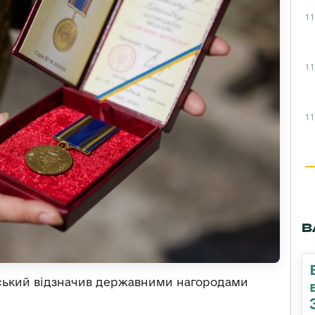
11
11
11
В
ський відзначив державними нагородами