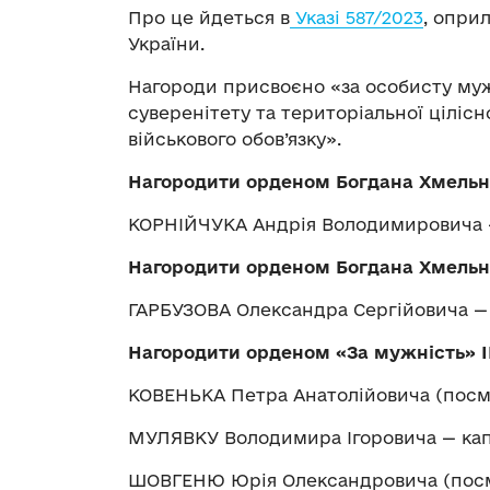
Про це йдеться в
Указі 587/2023
, опри
України.
Нагороди присвоєно «за особисту муж
суверенітету та територіальної цілісн
військового обов’язку».
Нагородити орденом Богдана Хмельни
КОРНІЙЧУКА Андрія Володимировича 
Нагородити орденом Богдана Хмельни
ГАРБУЗОВА Олександра Сергійовича —
Нагородити орденом
«
За мужність
»
І
КОВЕНЬКА Петра Анатолійовича (пос
МУЛЯВКУ Володимира Ігоровича — кап
ШОВГЕНЮ Юрія Олександровича (пос