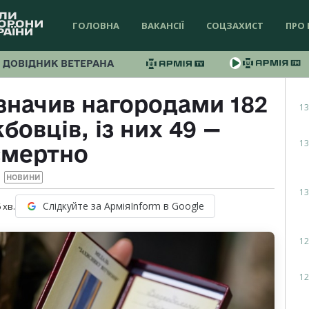
ГОЛОВНА
ВАКАНСІЇ
СОЦЗАХИСТ
ПРО 
ДОВІДНИК ВЕТЕРАНА
значив нагородами 182
13
овців, із них 49 —
13
смертно
НОВИНИ
13
Слідкуйте за АрміяInform в Google
6
хв.
12
12