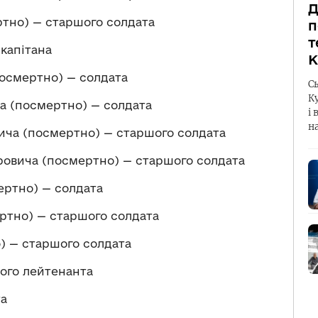
Д
тно) — старшого солдата
п
т
капітана
К
осмертно) — солдата
С
К
 (посмертно) — солдата
і 
н
ча (посмертно) — старшого солдата
вича (посмертно) — старшого солдата
ртно) — солдата
ртно) — старшого солдата
) — старшого солдата
ого лейтенанта
та