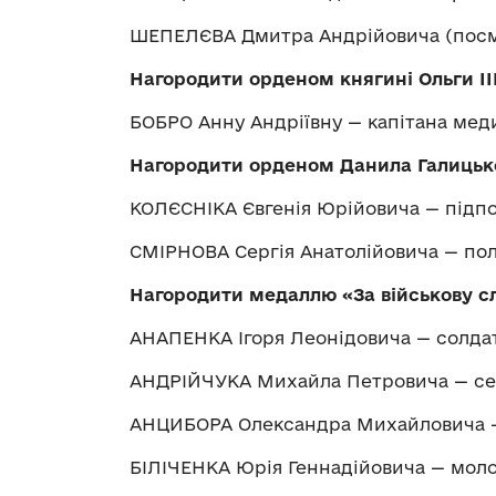
ШЕПЕЛЄВА Дмитра Андрійовича (посм
Нагородити орденом княгині Ольги ІІ
БОБРО Анну Андріївну — капітана мед
Нагородити орденом Данила Галицьк
КОЛЄСНІКА Євгенія Юрійовича — підп
СМІРНОВА Сергія Анатолійовича — по
Нагородити медаллю
«
За військову с
АНАПЕНКА Ігоря Леонідовича — солда
АНДРІЙЧУКА Михайла Петровича — с
АНЦИБОРА Олександра Михайловича 
БІЛІЧЕНКА Юрія Геннадійовича — мол