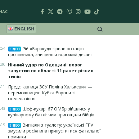
НАС
ENGLISH
:54
Рій «Баракуд» зірвав ротацію
ВІДЕО
противника, знищивши ворожий десант
:30
Нічний удар по Одещині: ворог
запустив по області 11 ракет різних
типів
:11
Представниця ЗСУ Поліна Халькевич —
переможницею Кубка Європи зі
скелелазіння
:43
Шеф-кухарі 67 ОМБр зійшлися у
ВІДЕО
кулінарному батлі: чим пригощали бійців
:19
Вигнали з туалету: українські FPV
ВІДЕО
змусили росіянина припуститися фатальної
помилки