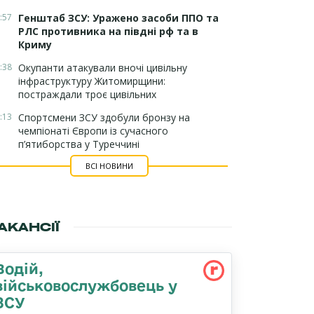
:57
Генштаб ЗСУ: Уражено засоби ППО та
РЛС противника на півдні рф та в
Криму
:38
Окупанти атакували вночі цивільну
інфраструктуру Житомирщини:
постраждали троє цивільних
:13
Спортсмени ЗСУ здобули бронзу на
чемпіонаті Європи із сучасного
п’ятиборства у Туреччині
ВСІ НОВИНИ
АКАНСІЇ
Водій,
військовослужбовець у
ЗСУ