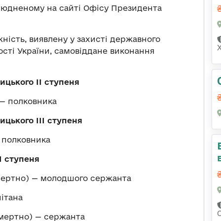
людненому на сайті Офісу Президента
ність, виявлену у захисті державного
ості України, самовіддане виконання
цького ІІ ступеня
— полковника
цького ІІІ ступеня
 полковника
І ступеня
мертно) — молодшого сержанта
ітана
мертно) — сержанта