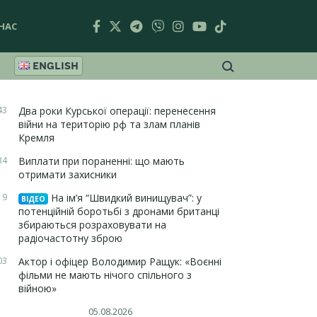
НАС
ENGLISH
43
Два роки Курської операції: перенесення
війни на територію рф та злам планів
Кремля
34
Виплати при пораненні: що мають
отримати захисники
19
На ім’я “Швидкий винищувач”: у
ВІДЕО
потенційній боротьбі з дронами британці
збираються розраховувати на
радіочастотну зброю
03
Актор і офіцер Володимир Ращук: «Воєнні
фільми не мають нічого спільного з
війною»
05.08.2026