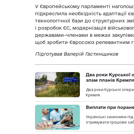
У Європейському парламенті наголошую
підкреслила необхідність адаптації 
технологічної бази до структурних з
і розробок ЄС, модернізація військов
державами-членами в межах закупівель
щоб зробити Євросоюз релевантним г
Підготував Валерій Гастинщиков
Два роки Курської о
злам планів Кремл
Два роки Курської опера
Кремля.
Виплати при поране
Українські захисники пі
отримувати грошове заб