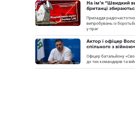
На ім’я “Швидкий в
британці збираютьс
Приладдя радіочастотної 
випробувань із боротьби
у праг
Актор і офіцер Вол
спільного з війною
Офіцер батальйону «Сво
до тих командирів та вій