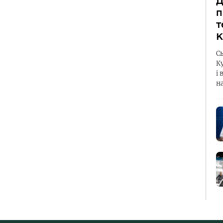
Д
п
т
К
С
К
і 
н