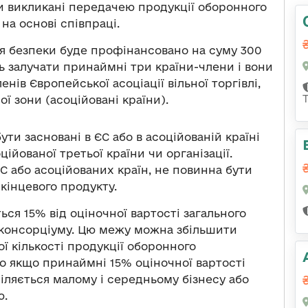
ли викликані передачею продукції оборонного
на основі співпраці.
я безпеки буде профінансовано на суму 300
ть залучати принаймні три країни-члени і вони
нів Європейської асоціації вільної торгівлі,
ї зони (асоційовані країни).
ти засновані в ЄС або в асоційованій країні
ійованої третьої країни чи організації.
ЄС або асоційованих країн, не повинна бути
 кінцевого продукту.
я 15% від оціночної вартості загального
 консорціуму. Цю межу можна збільшити
 кількості продукції оборонного
о якщо принаймні 15% оціночної вартості
діляється малому і середньому бізнесу або
ю.