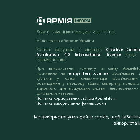
© 2018 - 2026, ІНФОРМАЦІЙНЕ АГЕНТСТВО,
Міністерство оборони України
Контент доступний за ліцензією
Creative Comm
Attribution 4.0 International license
якщо 
зазначено інше.
При використанні контенту з сайту АрміяInf
посилання на
armyinform.com.ua
обов’язкове. 
суб’єктів у сфері онлайн-медіа обов’язкови
розміщення у першому абзаці матеріалу прямого
відкритого для пошукових систем гіперпосилання
цитований матеріал.
Політика користування сайтом АрміяInform
Політика використання файлів cookie
Зауваження та пропозиції по роботі сайту надсилайте
Ми використовуємо файли cookie, щоб забезпе
адресу:
webmaster@armyinform.com.ua
використанн