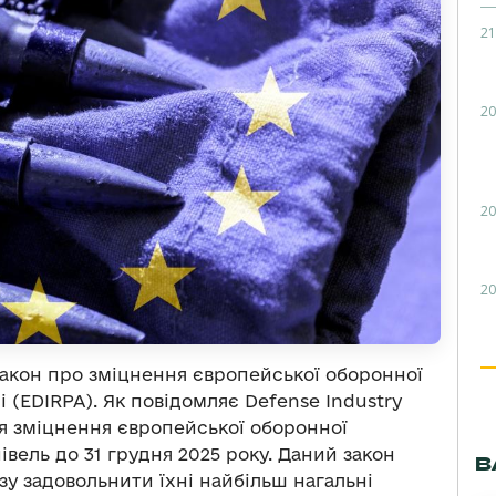
21
20
20
20
акон про зміцнення європейської оборонної
і (EDIRPA). Як повідомляє Defense Industry
ля зміцнення європейської оборонної
вель до 31 грудня 2025 року. Даний закон
В
 задовольнити їхні найбільш нагальні