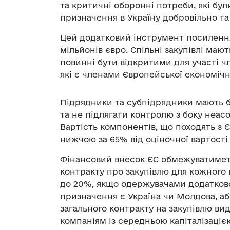
та критичні оборонні потреби, які бу
призначення в Україну добровільно та 
Цей додатковий інструмент посиленн
мільйонів євро. Спільні закупівлі маю
повинні бути відкритими для участі чле
які є членами Європейської економічно
Підрядники та субпідрядники мають бу
та не підлягати контролю з боку неасоц
Вартість компонентів, що походять з 
нижчою за 65% від оціночної вартості
Фінансовий внесок ЄС обмежуватиметьс
контракту про закупівлю для кожного
до 20%, якщо одержувачами додаткової
призначення є Україна чи Молдова, аб
загального контракту на закупівлю ви
компаніям із середньою капіталізаціє