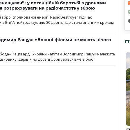
инищувач”: у потенційній боротьбі з дронами
я розраховувати на радіочастотну зброю
зброї спрямованої енергії RapidDestroyer під час
 з БпЛА нейтралізувало 80 дронів, що стало значним кроком
одимир Ращук: «Воєнні фільми не мають нічого
П
»
бода» Нацгвардії України капітан Володимир Ращук належить
ськових лідерів, чий досвід формувався вже в бою.