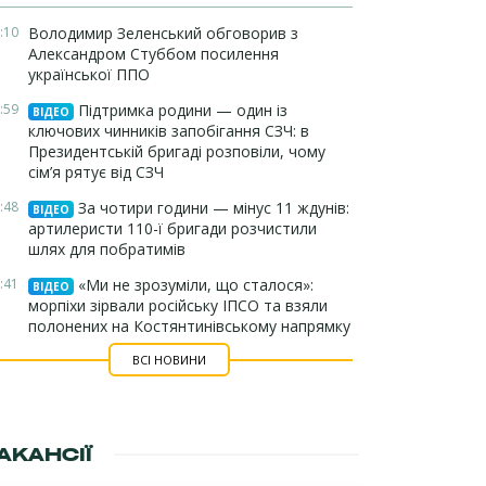
:10
Володимир Зеленський обговорив з
Александром Стуббом посилення
української ППО
:59
Підтримка родини — один із
ВІДЕО
ключових чинників запобігання СЗЧ: в
Президентській бригаді розповіли, чому
сім’я рятує від СЗЧ
:48
За чотири години — мінус 11 ждунів:
ВІДЕО
артилеристи 110-ї бригади розчистили
шлях для побратимів
:41
«Ми не зрозуміли, що сталося»:
ВІДЕО
морпіхи зірвали російську ІПСО та взяли
полонених на Костянтинівському напрямку
ВСІ НОВИНИ
АКАНСІЇ