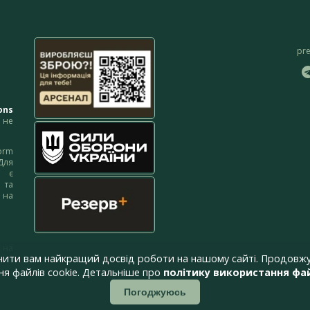
pr
ons
не
orm
Для
м є
 та
 на
 на
чити вам найкращий досвід роботи на нашому сайті. Продовжу
я файлів cookie. Детальніше про
політику використання фай
Погоджуюсь