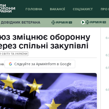
ГОЛОВНА
ВАКАНСІЇ
СОЦЗАХИСТ
ПРО 
ДОВІДНИК ВЕТЕРАНА
юз зміцнює оборонну
6:
рез спільні закупівлі
 СВІТУ ТА УКРАЇНИ
6:
Слідкуйте за АрміяInform в Google
хв.
6:
6: