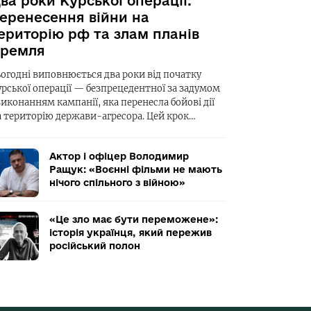
ва роки Курської операції:
еренесення війни на
ериторію рф та злам планів
ремля
ьогодні виповнюється два роки від початку
урської операції — безпрецедентної за задумом
виконанням кампанії, яка перенесла бойові дії
а територію держави-агресора. Цей крок…
Актор і офіцер Володимир
Ращук: «Воєнні фільми не мають
нічого спільного з війною»
«Це зло має бути переможене»:
історія українця, який пережив
російський полон