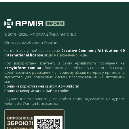
© 2018 - 2026, ІНФОРМАЦІЙНЕ АГЕНТСТВО,
Міністерство оборони України
Контент доступний за ліцензією
Creative Commons Attribution 4.0
International license
якщо не зазначено інше.
При використанні контенту з сайту АрміяInform посилання на
armyinform.com.ua
обов’язкове. Для суб’єктів у сфері онлайн-медіа
обов’язковим є розміщення у першому абзаці матеріалу прямого та
відкритого для пошукових систем гіперпосилання на цитований
матеріал.
Політика користування сайтом АрміяInform
Політика використання файлів cookie
Зауваження та пропозиції по роботі сайту надсилайте на адресу:
webmaster@armyinform.com.ua