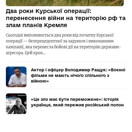
Два роки Курської операції:
перенесення війни на територію рф та
злам планів Кремля
Сьогодні виповнюється два роки від початку Курської
операції — безпрецедентної за задумом і виконанням
кампанії, яка перенесла бойові дії на територію держави-
агресора. Цей крок…
Актор і офіцер Володимир Ращук: «Воєнні
фільми не мають нічого спільного з
війною»
«Це зло має бути переможене»: історія
українця, який пережив російський полон