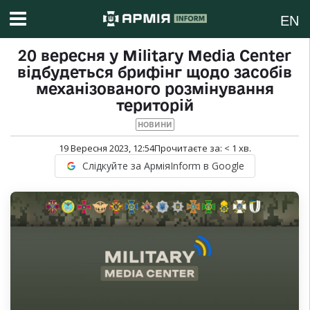
EN
20 вересня у Military Media Center
відбудеться брифінг щодо засобів
механізованого розмінування
територій
НОВИНИ
19 Вересня 2023, 12:54
Прочитаєте за:
< 1
хв.
Слідкуйте за АрміяInform в Google