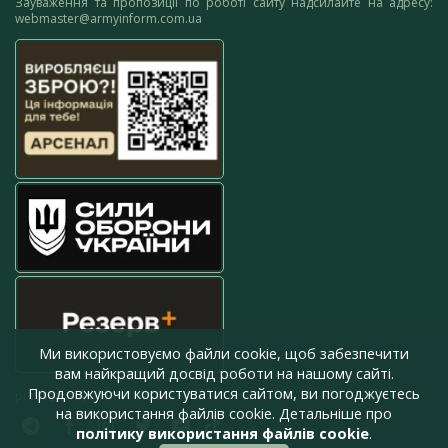
Зауваження та пропозиції по роботі сайту надсилайте на адресу:
webmaster@armyinform.com.ua
Ми використовуємо файли cookie, щоб забезпечити
вам найкращий досвід роботи на нашому сайті.
Продовжуючи користуватися сайтом, ви погоджуєтесь
press@armyinform.com.ua
на використання файлів cookie. Детальніше про
політику використання файлів cookie
.