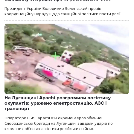
Президент України Володимир Зеленський провів
координаційну нараду щодо санкційної політики проти росії.
На Луганщині Apachi розгромили логістику
окупантів: уражено електростанцію, АЗС і
транспорт
Оператори ББпС Apachi 81-ї окремої аеромобільної
Слобожанської бригади на Луганщині завдали ударів по
ключових об’єктах логістики російських військ.