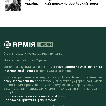
українця, який пережив російський полон
© 2018 - 2026, ІНФОРМАЦІЙНЕ АГЕНТСТВО,
Міністерство оборони України
Контент доступний за ліцензією
Creative Commons Attribution 4.0
International license
якщо не зазначено інше.
При використанні контенту з сайту АрміяInform посилання на
armyinform.com.ua
обов’язкове. Для суб’єктів у сфері онлайн-медіа
обов’язковим є розміщення у першому абзаці матеріалу прямого та
відкритого для пошукових систем гіперпосилання на цитований
матеріал.
Політика користування сайтом АрміяInform
Політика використання файлів cookie