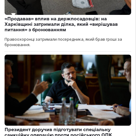
«Продавав» вплив на держпосадовців: на
Харківщині затримали ділка, який «вирішував
питання» з бронюванням
Правоохоронці затримали посередника, який брав гроші за
бронювання.
Президент доручив підготувати спеціальну
санкційну операцію проти російського ОПК