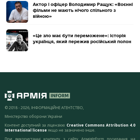
Актор і офіцер Володимир Ращук: «Воєнні
фільми не мають нічого спільного з
війною»
«Це зло має бути переможене»: історія
українця, який пережив російський полон
© 2018 - 2026, ІНФОРМАЦІЙНЕ АГЕНТСТВО,
Міністерство оборони України
Контент доступний за ліцензією
Creative Commons Attribution 4.0
International license
якщо не зазначено інше.
При використанні контенту з сайту АрміяInform посилання на