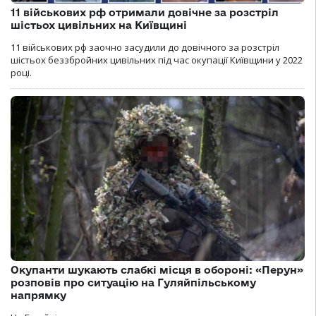
11 військових рф отримали довічне за розстріл
шістьох цивільних на Київщині
11 військових рф заочно засудили до довічного за розстріл
шістьох беззбройних цивільних під час окупації Київщини у 2022
році.
Окупанти шукають слабкі місця в обороні: «Перун»
розповів про ситуацію на Гуляйпільському
напрямку