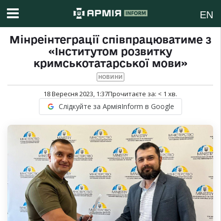
EN
Мінреінтеграції співпрацюватиме з
«Інститутом розвитку
кримськотатарської мови»
НОВИНИ
18 Вересня 2023, 1:37
Прочитаєте за:
< 1
хв.
Слідкуйте за АрміяInform в Google