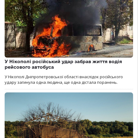
У Нікополі російський удар забрав життя водія
рейсового автобуса
У Нікополі Дніпропетровської області внаслідок російського
удару загинула одна людина, ще одна дістала поранень.