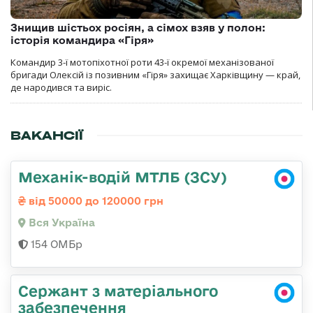
Знищив шістьох росіян, а сімох взяв у полон:
історія командира «Гіря»
Командир 3-ї мотопіхотної роти 43-ї окремої механізованої
бригади Олексій із позивним «Гіря» захищає Харківщину — край,
де народився та виріс.
ВАКАНСІЇ
Механік-водій МТЛБ (ЗСУ)
від 50000 до 120000 грн
Вся Україна
154 ОМБр
Сержант з матеріального
забезпечення