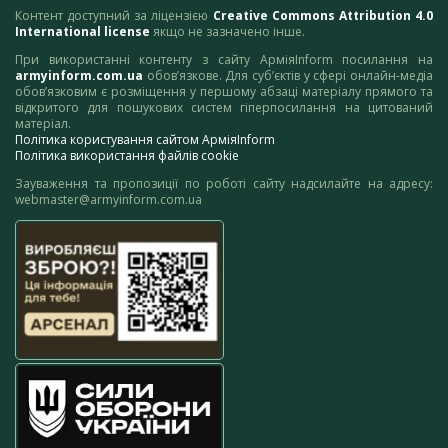
Контент доступний за ліцензією
Creative Commons Attribution 4.0
International license
якщо не зазначено інше.
При використанні контенту з сайту АрміяInform посилання на
armyinform.com.ua
обов’язкове. Для суб’єктів у сфері онлайн-медіа
обов’язковим є розміщення у першому абзаці матеріалу прямого та
відкритого для пошукових систем гіперпосилання на цитований
матеріал.
Політика користування сайтом АрміяInform
Політика використання файлів cookie
Зауваження та пропозиції по роботі сайту надсилайте на адресу:
webmaster@armyinform.com.ua