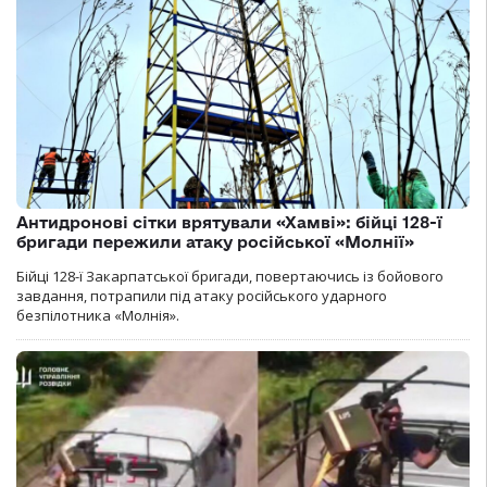
Антидронові сітки врятували «Хамві»: бійці 128-ї
бригади пережили атаку російської «Молнії»
Бійці 128-ї Закарпатської бригади, повертаючись із бойового
завдання, потрапили під атаку російського ударного
безпілотника «Молнія».