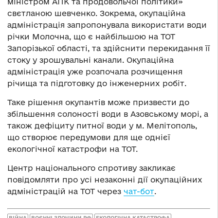
міністром АПК та продовольчої політики»
свєтланою шевченко. Зокрема, окупаційна
адміністрація запропонувала використати води
річки Молочна, що є найбільшою на ТОТ
Запорізької області, та здійснити перекидання її
стоку у зрошувальні канали. Окупаційна
адміністрація уже розпочала розчищення
річища та підготовку до інженерних робіт.
Таке рішення окупантів може призвести до
збільшення солоності води в Азовському морі, а
також дефіциту питної води у м. Мелітополь,
що створює передумови для ще однієї
екологічної катастрофи на ТОТ.
Центр національного спротиву закликає
повідомляти про усі незаконні дії окупаційних
адміністрацій на ТОТ через
чат-бот
.