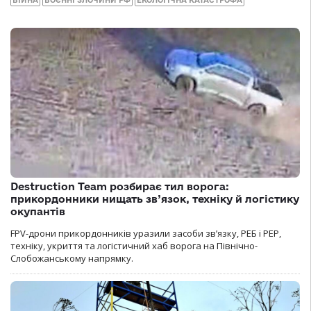
ВІЙНА
ВОЄННІ ЗЛОЧИНИ РФ
ЕКОЛОГІЧНА КАТАСТРОФА
Destruction Team розбирає тил ворога:
прикордонники нищать зв’язок, техніку й логістику
окупантів
FPV-дрони прикордонників уразили засоби зв’язку, РЕБ і РЕР,
техніку, укриття та логістичний хаб ворога на Північно-
Слобожанському напрямку.