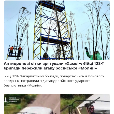
Антидронові сітки врятували «Хамві»: бійці 128-ї
бригади пережили атаку російської «Молнії»
Бійці 128-ї Закарпатської бригади, повертаючись із бойового
завдання, потрапили під атаку російського ударного
безпілотника «Молнія».