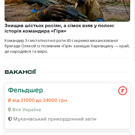
Знищив шістьох росіян, а сімох взяв у полон:
історія командира «Гіря»
Командир 3-ї мотопіхотної роти 43-ї окремої механізованої
бригади Олексій із позивним «Гіря» захищає Харківщину — край,
де народився та виріс.
ВАКАНСІЇ
Фельдшер
від 21000 до 24000 грн
Вся Україна
Мукачівський прикордонний загін