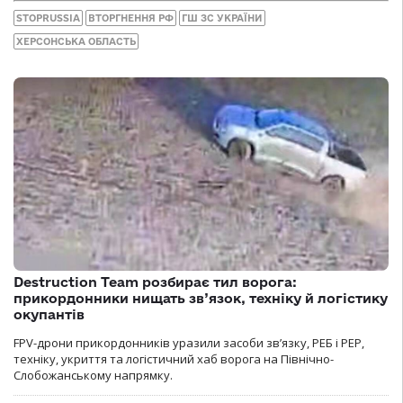
STOPRUSSIA
ВТОРГНЕННЯ РФ
ГШ ЗС УКРАЇНИ
ХЕРСОНСЬКА ОБЛАСТЬ
Destruction Team розбирає тил ворога:
прикордонники нищать зв’язок, техніку й логістику
окупантів
FPV-дрони прикордонників уразили засоби зв’язку, РЕБ і РЕР,
техніку, укриття та логістичний хаб ворога на Північно-
Слобожанському напрямку.