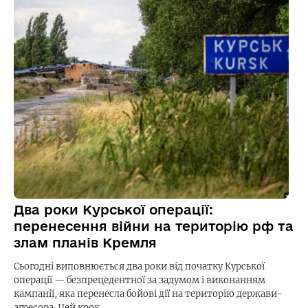
Два роки Курської операції:
перенесення війни на територію рф та
злам планів Кремля
Сьогодні виповнюється два роки від початку Курської
операції — безпрецедентної за задумом і виконанням
кампанії, яка перенесла бойові дії на територію держави-
агресора. Цей крок…