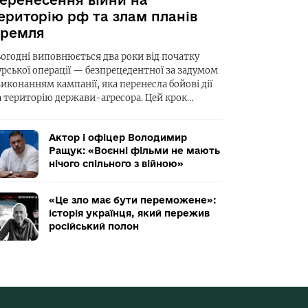
еренесення війни на
ериторію рф та злам планів
ремля
ьогодні виповнюється два роки від початку
урської операції — безпрецедентної за задумом
виконанням кампанії, яка перенесла бойові дії
а територію держави-агресора. Цей крок…
Актор і офіцер Володимир
Ращук: «Воєнні фільми не мають
нічого спільного з війною»
«Це зло має бути переможене»:
історія українця, який пережив
російський полон