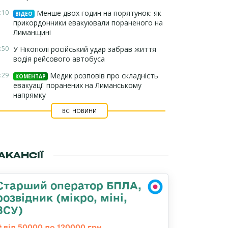
:10
Менше двох годин на порятунок: як
ВІДЕО
прикордонники евакуювали пораненого на
Лиманщині
:50
У Нікополі російський удар забрав життя
водія рейсового автобуса
:29
Медик розповів про складність
КОМЕНТАР
евакуації поранених на Лиманському
напрямку
ВСІ НОВИНИ
АКАНСІЇ
Старший оператор БПЛА,
розвідник (мікро, міні,
ЗСУ)
від 50000 до 120000 грн