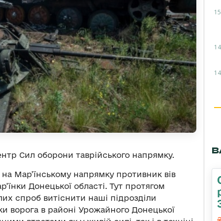
15
14
14
В
нтр Сил оборони таврійського напрямку.
“ на Мар’їнському напрямку противник вів
ар’їнки Донецької області. Тут протягом
лих спроб витіснити наші підрозділи
таки ворога в районі Урожайного Донецької