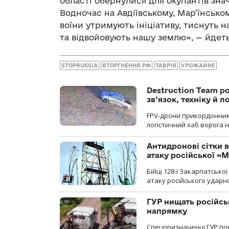
області обернулися для окупантів значн
Водночас на Авдіївському, Мар’їнсько
воїни утримують ініціативу, тиснуть н
та відвойовують нашу землю», — йдеть
STOPRUSSIA
ВТОРГНЕННЯ РФ
ТАВРІЯ
УРОЖАЙНЕ
Destruction Team р
зв’язок, техніку й л
FPV-дрони прикордонників
логістичний хаб ворога 
Антидронові сітки в
атаку російської «М
Бійці 128-ї Закарпатсько
атаку російського ударн
ГУР нищать російськ
напрямку
Спецпризначенці ГУР пок