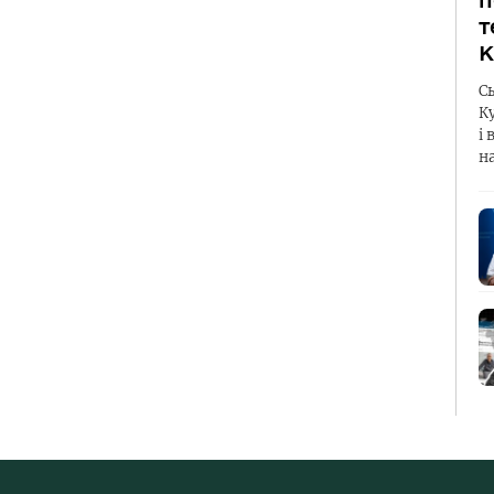
п
т
К
С
К
і 
н