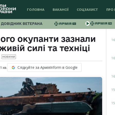
ГОЛОВНА
ВАКАНСІЇ
СОЦЗАХИСТ
ПРО 
ДОВІДНИК ВЕТЕРАНА
ого окупанти зазнали
16
живій силі та техніці
НОВИНИ
16
Слідкуйте за АрміяInform в Google
 1
хв.
16
15
15