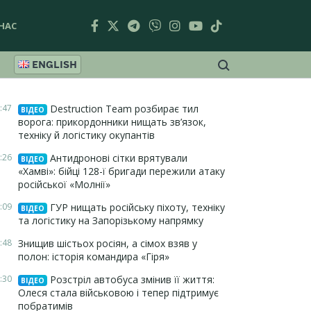
НАС
ENGLISH
:47
Destruction Team розбирає тил
ВІДЕО
ворога: прикордонники нищать зв’язок,
техніку й логістику окупантів
:26
Антидронові сітки врятували
ВІДЕО
«Хамві»: бійці 128-ї бригади пережили атаку
російської «Молнії»
:09
ГУР нищать російську піхоту, техніку
ВІДЕО
та логістику на Запорізькому напрямку
:48
Знищив шістьох росіян, а сімох взяв у
полон: історія командира «Гіря»
:30
Розстріл автобуса змінив її життя:
ВІДЕО
Олеся стала військовою і тепер підтримує
побратимів