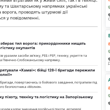
ими втратами як у живій силі, так і в техніці.
му та Шахтарському напрямках українські
а ворога, проводять штурмові дії
ся у повідомленні.
озбирає тил ворога: прикордонники нищать
огістику окупантів
 уразили засоби зв’язку, РЕБ і РЕР, техніку, укриття та
на Північно-Слобожанському напрямку.
рятували «Хамві»: бійці 128-ї бригади пережили
олнії»
ї бригади, повертаючись із бойового завдання, потрапили під
ого безпілотника «Молнія».
у піхоту, техніку та логістику на Запорізькому
азали кадри знищення російської піхоти, артилерії,