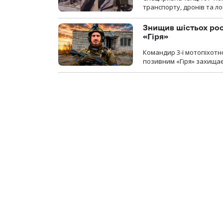
транспорту, дронів та ло
Знищив шістьох росі
«Гіря»
Командир 3-ї мотопіхотно
позивним «Гіря» захищає