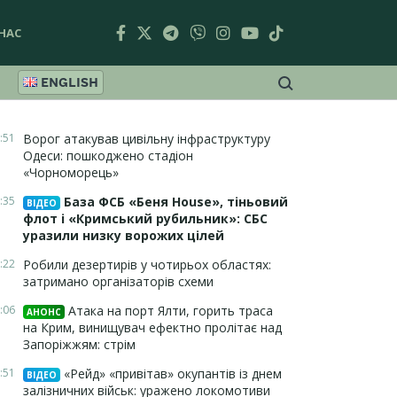
НАС
ENGLISH
:51
Ворог атакував цивільну інфраструктуру
Одеси: пошкоджено стадіон
«Чорноморець»
:35
База ФСБ «Беня House», тіньовий
ВІДЕО
флот і «Кримський рубильник»: СБС
уразили низку ворожих цілей
:22
Робили дезертирів у чотирьох областях:
затримано організаторів схеми
:06
Атака на порт Ялти, горить траса
АНОНС
на Крим, винищувач ефектно пролітає над
Запоріжжям: стрім
:51
«Рейд» «привітав» окупантів із днем
ВІДЕО
залізничних військ: уражено локомотиви