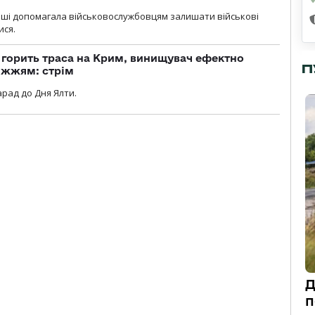
роші допомагала військовослужбовцям залишати військові
ися.
, горить траса на Крим, винищувач ефектно
П
іжжям: стрім
рад до Дня Ялти.
Д
п