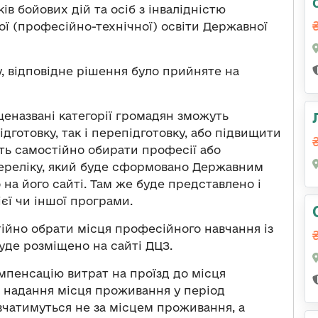
ів бойових дій та осіб з інвалідністю
ої (професійно-технічної) освіти Державної
, відповідне рішення було прийняте на
щеназвані категорії громадян зможуть
дготовку, так і перепідготовку, або підвищити
ть самостійно обирати професії або
переліку, який буде сформовано Державним
 на його сайті. Там же буде представлено і
єї чи іншої програми.
ійно обрати місця професійного навчання із
буде розміщено на сайті ДЦЗ.
мпенсацію витрат на проїзд до місця
а надання місця проживання у період
авчатимуться не за місцем проживання, а