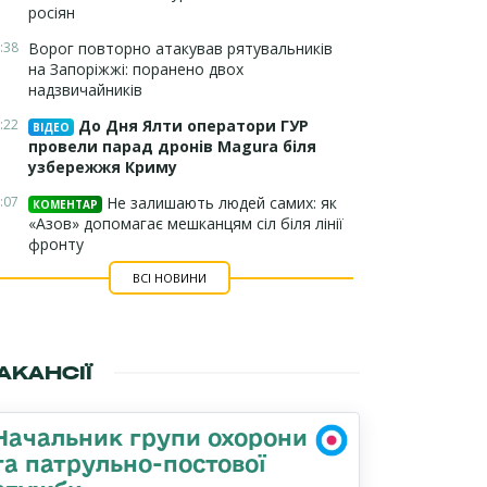
росіян
:38
Ворог повторно атакував рятувальників
на Запоріжжі: поранено двох
надзвичайників
:22
До Дня Ялти оператори ГУР
ВІДЕО
провели парад дронів Magura біля
узбережжя Криму
:07
Не залишають людей самих: як
КОМЕНТАР
«Азов» допомагає мешканцям сіл біля лінії
фронту
ВСІ НОВИНИ
АКАНСІЇ
Начальник групи охорони
та патрульно-постової