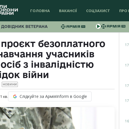
ГОЛОВНА
ВАКАНСІЇ
СОЦЗАХИСТ
ПРО 
ДОВІДНИК ВЕТЕРАНА
 проєкт безоплатного
17
навчання учасників
осіб з інвалідністю
17
ідок війни
НОВИНИ
17
Слідкуйте за АрміяInform в Google
 1
хв.
17
16