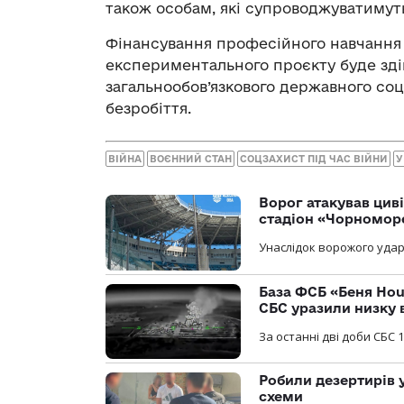
також особам, які супроводжуватимуть 
Фінансування професійного навчання та
експериментального проєкту буде зді
загальнообов’язкового державного соц
безробіття.
ВІЙНА
ВОЄННИЙ СТАН
СОЦЗАХИСТ ПІД ЧАС ВІЙНИ
У
Ворог атакував ци
стадіон «Чорномор
Унаслідок ворожого удар
База ФСБ «Беня Hou
СБС уразили низку 
За останні дві доби СБС 1
Робили дезертирів 
схеми