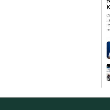
т
К
С
К
і 
н