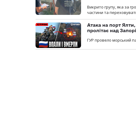
Викрито групу, яка за г
частини та переховуват
Атака на порт Ялти
пролітає над Запор
ГУР провело морський па