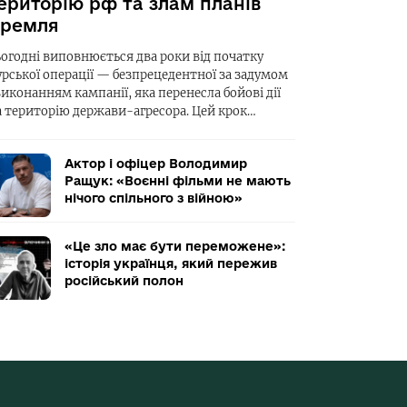
ериторію рф та злам планів
ремля
ьогодні виповнюється два роки від початку
урської операції — безпрецедентної за задумом
виконанням кампанії, яка перенесла бойові дії
а територію держави-агресора. Цей крок…
Актор і офіцер Володимир
Ращук: «Воєнні фільми не мають
нічого спільного з війною»
«Це зло має бути переможене»:
історія українця, який пережив
російський полон