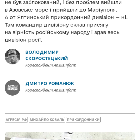
не був заблокований, і без проблем вийшли
в Азовське море і прийшли до Маріуполя.
А от Ялтинський прикордонний дивізіон — ні.
Там командир дивізіону склав присягу
на вірність російському народу і здав весь
дивізіон росії.
ВОЛОДИМИР
СКОРОСТЕЦЬКИЙ
Кореспондент АрміяInform
ДМИТРО РОМАНЮК
Кореспондент АрміяInform
АГРЕСІЯ РФ
МИХАЙЛО КОВАЛЬ
ПРИКОРДОННИКИ