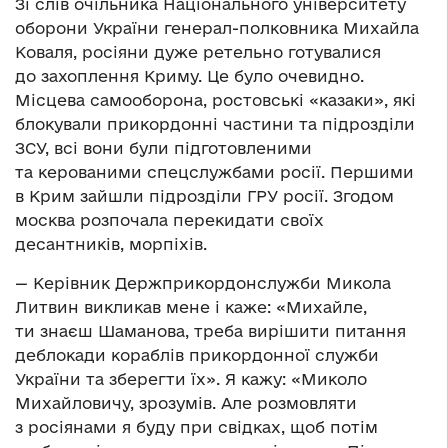
Зі слів очільника Національного університету
оборони України генерал-полковника Михайла
Коваля, росіяни дуже ретельно готувалися
до захоплення Криму. Це було очевидно.
Місцева самооборона, ростовські «казаки», які
блокували прикордонні частини та підрозділи
ЗСУ, всі вони були підготовленими
та керованими спецслужбами росії. Першими
в Крим зайшли підрозділи ГРУ росії. Згодом
москва розпочала перекидати своїх
десантників, морпіхів.
— Керівник Держприкордонслужби Микола
Литвин викликав мене і каже: «Михайле,
ти знаєш Шаманова, треба вирішити питання
деблокади кораблів прикордонної служби
України та зберегти їх». Я кажу: «Миколо
Михайловичу, зрозумів. Але розмовляти
з росіянами я буду при свідках, щоб потім