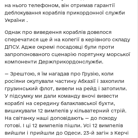
на нього телефоном, він отримав гарантії
деблокування кораблів прикордонної служби
України .
Однак про виведення кораблів довелося
сперечатися ще й на колегії в керівного складу
ДПСУ. Адже окремі посадовці були проти
запропонованого сценарію порятунку морської
компоненти Держприкордонслужби.
— Зрештою, я їм нагадав про Грузію, коли
росіяни окупували частину Абхазії і захопили
грузинський флот, вивели на рейд і затопили.
У підсумку ми дали команду вночі вивести
кораблі на середину балаклавської бухти,
вишикували 12 вимпелів у кільватерний стрій.
На світанку наші доповідають — до походу
готові. І ці 12 вимпелів пішли. Усі 12 вимпелів
вийшли і прийшли до Одеси. 23-й загін з Керчі