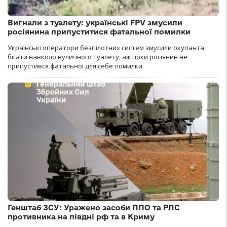
Вигнали з туалету: українські FPV змусили
росіянина припуститися фатальної помилки
Українські оператори безпілотних систем змусили окупанта
бігати навколо вуличного туалету, аж поки росіянин не
припустився фатальної для себе помилки.
Генштаб ЗСУ: Уражено засоби ППО та РЛС
противника на півдні рф та в Криму