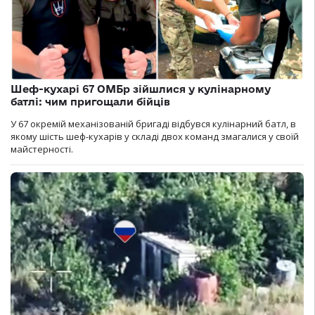
Шеф-кухарі 67 ОМБр зійшлися у кулінарному
батлі: чим пригощали бійців
У 67 окремій механізованій бригаді відбувся кулінарний батл, в
якому шість шеф-кухарів у складі двох команд змагалися у своїй
майстерності.