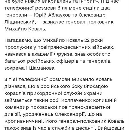
не було ніяких викривлень та інтриг». Під час
телефонної розмови біля мене сиділи два
генерали — Юрій Аблаухов та Олександр
Ліщинський, — зазначає генерал-полковник
Михайло Коваль.
Нагадаємо, що Михайло Коваль 22 роки
прослужив у повітряно-десантних військах,
навчався в академії Фрунзе, знав особисто
багатьох російських офіцерів та генералів,
зокрема і Шаманова.
З тієї телефонної розмови Михайло Коваль
дізнався, що з російського боку блокадою
кораблів прикордонної служби України
займається такий собі Колпаченко: колишній
командир псковської повітряно-десантної
дивізії, уродженець Олександрії, що на
Кропивниччині. Його генерал-полковник Коваль
також знав із часів служби в десанті. Вийшовши