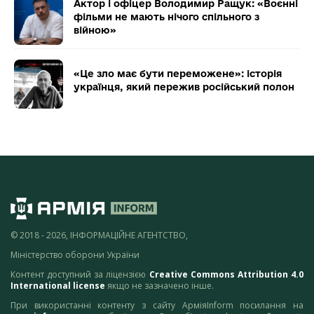
Актор і офіцер Володимир Ращук: «Воєнні
фільми не мають нічого спільного з
війною»
«Це зло має бути переможене»: історія
українця, який пережив російський полон
© 2018 - 2026, ІНФОРМАЦІЙНЕ АГЕНТСТВО,
Міністерство оборони України
Контент доступний за ліцензією
Creative Commons Attribution 4.0
International license
якщо не зазначено інше.
При використанні контенту з сайту АрміяInform посилання на