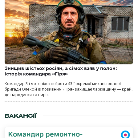
Знищив шістьох росіян, а сімох взяв у полон:
історія командира «Гіря»
Командир 3-ї мотопіхотної роти 43-ї окремої механізованої
бригади Олексій із позивним «Гіря» захищає Харківщину — край,
де народився та виріс.
ВАКАНСІЇ
Командир ремонтно-