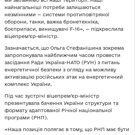
найнагальніші потреби залишаються
незмінними — системи протиповітряної
оборони, танки, важка бронетехніка,
боєприпаси, винищувачі F-16», — підкреслила
віцепрем’єр-міністр.
Зазначається, що Ольга Стефанішина зокрема
запропонувала найближчим часом провести
засідання Ради Україна-НАТО (РУН) з питань
енергетичної безпеки з огляду на можливу
активізацію російських атак на енергетичний
комплекс України.
Під час зустрічі віцепрем’єр-міністр
презентувала бачення України структури та
формату адаптованої Річної національної
програми (РНП).
«Наша позиція полягає в тому, що РНП має бути