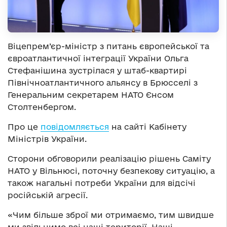
Віцепрем’єр-міністр з питань європейської та
євроатлантичної інтеграції України Ольга
Стефанішина зустрілася у штаб-квартирі
Північноатлантичного альянсу в Брюсселі з
Генеральним секретарем НАТО Єнсом
Столтенбергом.
Про це
повідомляється
на сайті Кабінету
Міністрів України.
Сторони обговорили реалізацію рішень Саміту
НАТО у Вільнюсі, поточну безпекову ситуацію, а
також нагальні потреби України для відсічі
російській агресії.
«Чим більше зброї ми отримаємо, тим швидше
ми звільнимо всі наші території. Наші