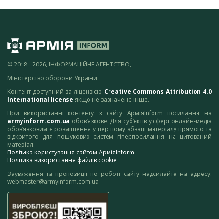
© 2018 - 2026, ІНФОРМАЦІЙНЕ АГЕНТСТВО,
Міністерство оборони України
Контент доступний за ліцензією
Creative Commons Attribution 4.0
International license
якщо не зазначено інше.
При використанні контенту з сайту АрміяInform посилання на
armyinform.com.ua
обов’язкове. Для суб’єктів у сфері онлайн-медіа
обов’язковим є розміщення у першому абзаці матеріалу прямого та
відкритого для пошукових систем гіперпосилання на цитований
матеріал.
Політика користування сайтом АрміяInform
Політика використання файлів cookie
Зауваження та пропозиції по роботі сайту надсилайте на адресу:
webmaster@armyinform.com.ua