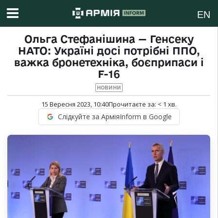
EN
Ольга Стефанішина — Генсеку
НАТО: Україні досі потрібні ППО,
важка бронетехніка, боєприпаси і
F-16
НОВИНИ
15 Вересня 2023, 10:40
Прочитаєте за:
< 1
хв.
Слідкуйте за АрміяInform в Google