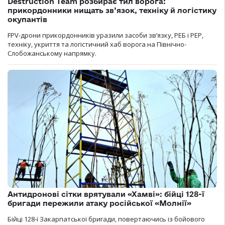
Destruction Team розбирає тил ворога:
прикордонники нищать зв’язок, техніку й логістику
окупантів
FPV-дрони прикордонників уразили засоби зв’язку, РЕБ і РЕР,
техніку, укриття та логістичний хаб ворога на Північно-
Слобожанському напрямку.
Антидронові сітки врятували «Хамві»: бійці 128-ї
бригади пережили атаку російської «Молнії»
Бійці 128-ї Закарпатської бригади, повертаючись із бойового