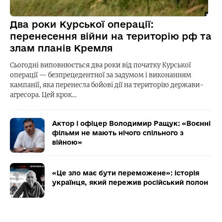
Два роки Курської операції:
перенесення війни на територію рф та
злам планів Кремля
Сьогодні виповнюється два роки від початку Курської
операції — безпрецедентної за задумом і виконанням
кампанії, яка перенесла бойові дії на територію держави-
агресора. Цей крок…
Актор і офіцер Володимир Ращук: «Воєнні
фільми не мають нічого спільного з
війною»
«Це зло має бути переможене»: історія
українця, який пережив російський полон