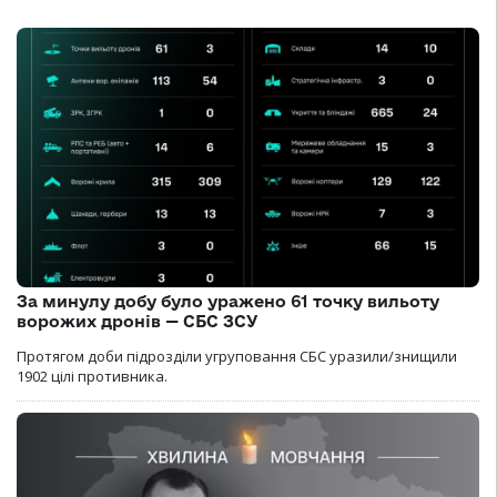
За минулу добу було уражено 61 точку вильоту
ворожих дронів — СБС ЗСУ
Протягом доби підрозділи угруповання СБС уразили/знищили
1902 цілі противника.