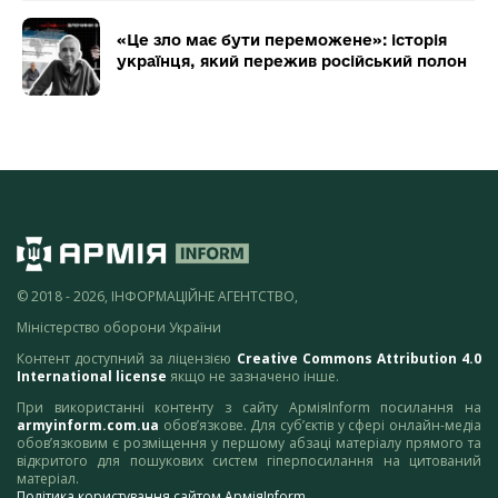
«Це зло має бути переможене»: історія
українця, який пережив російський полон
© 2018 - 2026, ІНФОРМАЦІЙНЕ АГЕНТСТВО,
Міністерство оборони України
Контент доступний за ліцензією
Creative Commons Attribution 4.0
International license
якщо не зазначено інше.
При використанні контенту з сайту АрміяInform посилання на
armyinform.com.ua
обов’язкове. Для суб’єктів у сфері онлайн-медіа
обов’язковим є розміщення у першому абзаці матеріалу прямого та
відкритого для пошукових систем гіперпосилання на цитований
матеріал.
Політика користування сайтом АрміяInform