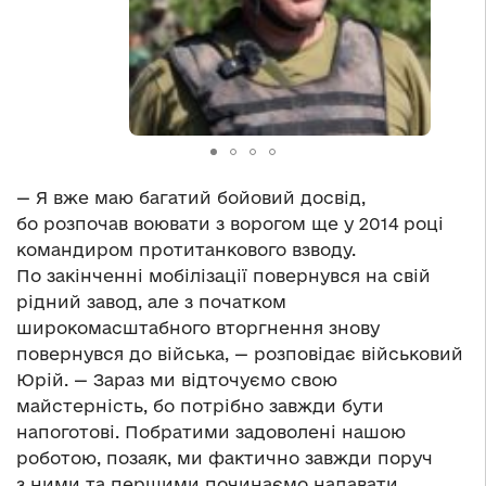
— Я вже маю багатий бойовий досвід,
бо розпочав воювати з ворогом ще у 2014 році
командиром протитанкового взводу.
По закінченні мобілізації повернувся на свій
рідний завод, але з початком
широкомасштабного вторгнення знову
повернувся до війська, — розповідає військовий
Юрій. — Зараз ми відточуємо свою
майстерність, бо потрібно завжди бути
напоготові. Побратими задоволені нашою
роботою, позаяк, ми фактично завжди поруч
з ними та першими починаємо надавати