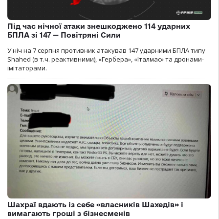
Під час нічної атаки знешкоджено 114 ударних
БПЛА зі 147 — Повітряні Сили
У ніч на 7 серпня противник атакував 147 ударними БПЛА типу
Shahed (в т.ч. реактивними), «Гербера», «Італмас» та дронами-
імітаторами.
Шахраї вдають із себе «власників Шахедів» і
вимагають гроші з бізнесменів