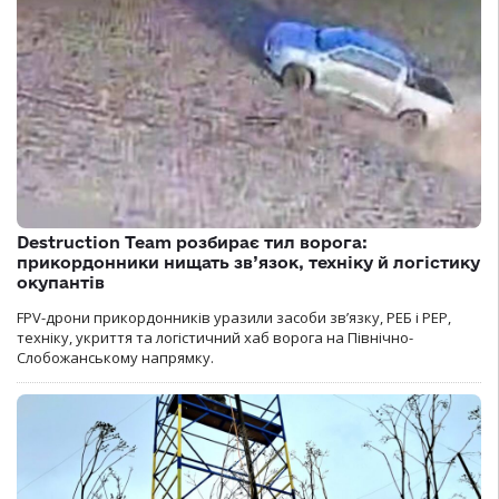
Destruction Team розбирає тил ворога:
прикордонники нищать зв’язок, техніку й логістику
окупантів
FPV-дрони прикордонників уразили засоби зв’язку, РЕБ і РЕР,
техніку, укриття та логістичний хаб ворога на Північно-
Слобожанському напрямку.