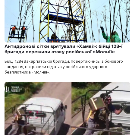
Антидронові сітки врятували «Хамві»: бійці 128-ї
бригади пережили атаку російської «Молнії»
Бійці 128-ї Закарпатської бригади, повертаючись із бойового
завдання, потрапили під атаку російського ударного
безпілотника «Молнія».