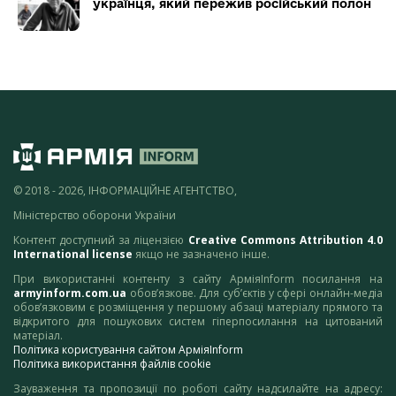
українця, який пережив російський полон
© 2018 - 2026, ІНФОРМАЦІЙНЕ АГЕНТСТВО,
Міністерство оборони України
Контент доступний за ліцензією
Creative Commons Attribution 4.0
International license
якщо не зазначено інше.
При використанні контенту з сайту АрміяInform посилання на
armyinform.com.ua
обов’язкове. Для суб’єктів у сфері онлайн-медіа
обов’язковим є розміщення у першому абзаці матеріалу прямого та
відкритого для пошукових систем гіперпосилання на цитований
матеріал.
Політика користування сайтом АрміяInform
Політика використання файлів cookie
Зауваження та пропозиції по роботі сайту надсилайте на адресу: