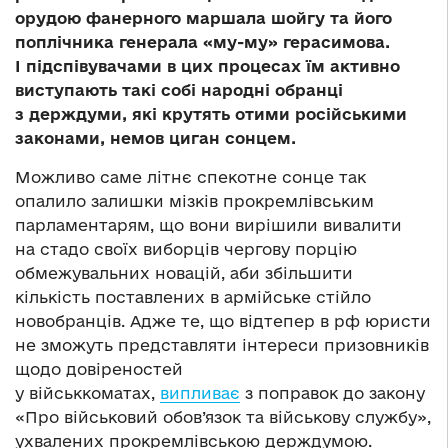
орудою фанерного маршала шойгу та його
поплічника генерала «му-му» герасимова.
І підспівувачами в цих процесах їм активно
виступають такі собі народні обранці
з держдуми, які крутять отими російськими
законами, немов циган сонцем.
Можливо саме літнє спекотне сонце так
опалило залишки мізків прокремлівським
парламентарям, що вони вирішили вивалити
на стадо своїх виборців чергову порцію
обмежувальних новацій, аби збільшити
кількість поставлених в армійське стійло
новобранців. Адже те, що відтепер в рф юристи
не зможуть представляти інтереси призовників
щодо довіреностей
у військкоматах,
випливає
з поправок до закону
«Про військовий обов’язок та військову службу»,
ухвалених прокремлівською держдумою.