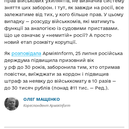
прав військових ухилянтів, не визначив систему
зняття цих заборон. І тут, як завжди на росії, все
залежатиме від тих, у кого більше прав. У цьому
випадку — розсуду військкомів, які матимуть
функції за аналогією із судовими приставами.
Що це означає у «немитій» росії? А просто
новий етап розквіту корупції.
Як
розповідала
АрміяInform, 25 липня російська
держдума підвищила призовний вік
у рф до 30 років, заборонила тим, хто отримав
повістки, виїжджати за кордон і підвищив
штраф за неявку до військкомату в 10 разів —
до 30 тисяч рублів (понад ₴11 тис. — Ред.).
ОЛЕГ МАЩЕНКО
Кореспондент АрміяInform