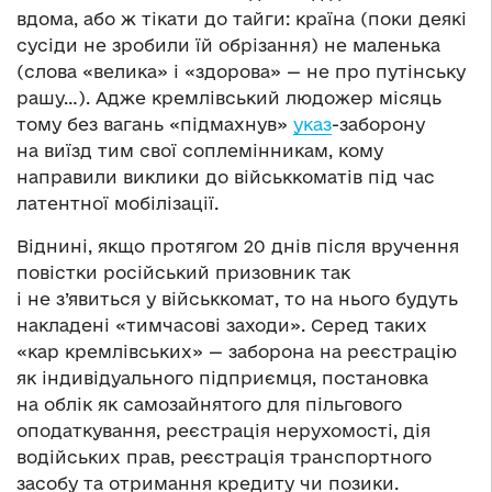
вдома, або ж тікати до тайги: країна (поки деякі
сусіди не зробили їй обрізання) не маленька
(слова «велика» і «здорова» — не про путінську
рашу…). Адже кремлівський людожер місяць
тому без вагань «підмахнув»
указ
-заборону
на виїзд тим свої соплемінникам, кому
направили виклики до військкоматів під час
латентної мобілізації.
Віднині, якщо протягом 20 днів після вручення
повістки російський призовник так
і не з’явиться у військкомат, то на нього будуть
накладені «тимчасові заходи». Серед таких
«кар кремлівських» — заборона на реєстрацію
як індивідуального підприємця, постановка
на облік як самозайнятого для пільгового
оподаткування, реєстрація нерухомості, дія
водійських прав, реєстрація транспортного
засобу та отримання кредиту чи позики.