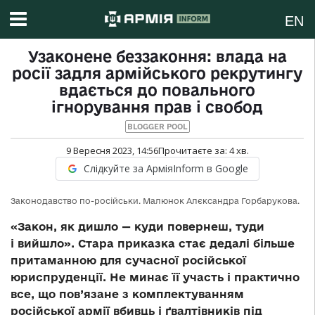
EN
Узаконене беззаконня: влада на
росії задля армійського рекрутингу
вдається до повального
ігнорування прав і свобод
BLOGGER POOL
9 Вересня 2023, 14:56
Прочитаєте за:
4
хв.
Слідкуйте за АрміяInform в Google
Законодавство по-російськи. Малюнок Алєксандра Горбарукова.
«Закон, як дишло — куди повернеш, туди
і вийшло». Стара приказка стає дедалі більше
притаманною для сучасної російської
юриспруденції. Не минає її участь і практично
все, що пов’язане з комплектуванням
російської армії вбивць і ґвалтівників під