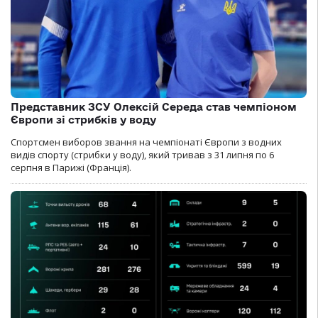
Представник ЗСУ Олексій Середа став чемпіоном
Європи зі стрибків у воду
Спортсмен виборов звання на чемпіонаті Європи з водних
видів спорту (стрибки у воду), який тривав з 31 липня по 6
серпня в Парижі (Франція).