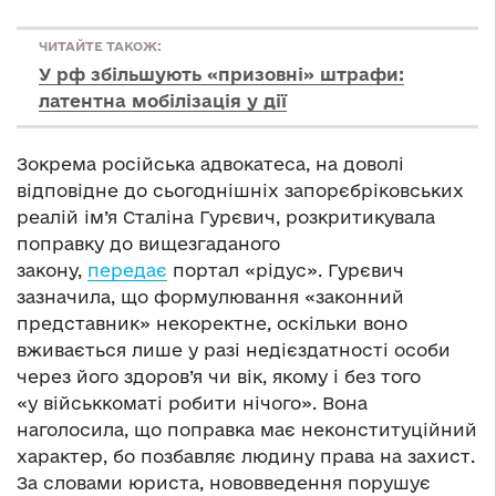
ЧИТАЙТЕ ТАКОЖ:
У рф збільшують «призовні» штрафи:
латентна мобілізація у дії
Зокрема російська адвокатеса, на доволі
відповідне до сьогоднішніх запорєбріковських
реалій ім’я Сталіна Гурєвич, розкритикувала
поправку до вищезгаданого
закону,
передає
портал «рідус». Гурєвич
зазначила, що формулювання «законний
представник» некоректне, оскільки воно
вживається лише у разі недієздатності особи
через його здоров’я чи вік, якому і без того
«у військкоматі робити нічого». Вона
наголосила, що поправка має неконституційний
характер, бо позбавляє людину права на захист.
За словами юриста, нововведення порушує