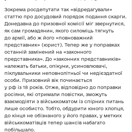
Зокрема росдепутати так «відредагували»
статтю про досудовий порядок подання скарги.
Донедавна до призовної комісії міг звернутися,
як сам громадянин, якого силоміць тягнуть
до армії, або ж його «повноважний
представник» (юрист). Тепер же у поправках
останній замінений на «законного
представника». До «законних представників»
належать батьки, опікуни, усиновлювачі,
піклувальники неповнолітньої чи недієздатної
особи. Призовний вік починається
у рф із 18 років. Отже, відповідно до поправки
росіяни, які отримали повістки, зможуть
взаємодіяти з військкоматом із спірних питань
лише особисто. Тобто, обдурити юного хлопця,
до кінця не обізнаного у його правах, у метких
військкоматівців тепер шансів набагато
побільшало.