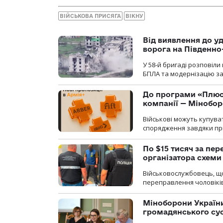
ВІЙСЬКОВА ПРИСЯГА
ВІКНУ
Від виявлення до уд
ворога на Південн
У 58-й бригаді розповіл
БПЛА та модернізацію зас
До програми «Плюси
компанії — Мінобо
Військові можуть купуват
спорядження завдяки при
По $15 тисяч за пе
організатора схеми
Військовослужбовець, щ
переправлення чоловіків
Міноборони України
громадянського су