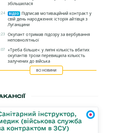
збільшилася
:24
Підписав мотиваційний контракт у
ВІДЕО
свій день народження: історія айтівця з
Луганщини
:23
Окупант отримав підозру за вербування
неповнолітньої
:07
«Треба більше»: у липні кількість вбитих
окупантів трохи перевищила кількість
залучених до війська
ВСІ НОВИНИ
АКАНСІЇ
Санітарний інструктор,
медик (військова служба
за контрактом в ЗСУ)