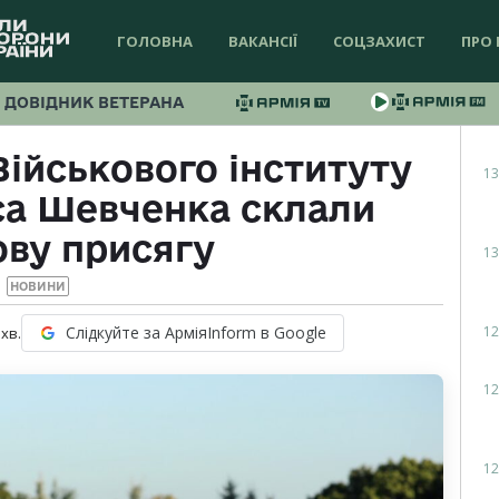
ГОЛОВНА
ВАКАНСІЇ
СОЦЗАХИСТ
ПРО 
ДОВІДНИК ВЕТЕРАНА
ійськового інституту
13
са Шевченка склали
ову присягу
13
НОВИНИ
12
Слідкуйте за АрміяInform в Google
хв.
12
12