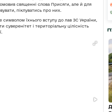
омовив священні слова Присяги, але й для
овувати, піклуватись про них.
е символом їхнього вступу до лав ЗС України,
ти суверенітет і територіальну цілісність
П
ї.
Д