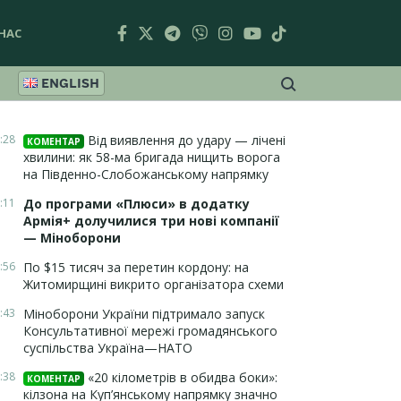
НАС
ENGLISH
:28
Від виявлення до удару — лічені
КОМЕНТАР
хвилини: як 58-ма бригада нищить ворога
на Південно-Слобожанському напрямку
:11
До програми «Плюси» в додатку
Армія+ долучилися три нові компанії
— Міноборони
:56
По $15 тисяч за перетин кордону: на
Житомирщині викрито організатора схеми
:43
Міноборони України підтримало запуск
Консультативної мережі громадянського
суспільства Україна—НАТО
:38
«20 кілометрів в обидва боки»:
КОМЕНТАР
кілзона на Куп’янському напрямку значно