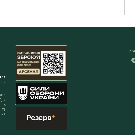
pr
ons
не
orm
Для
м є
 та
 на