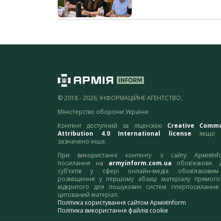
© 2018 - 2026, ІНФОРМАЦІЙНЕ АГЕНТСТВО,
Міністерство оборони України
Контент доступний за ліцензією
Creative Comm
Attribution 4.0 International license
якщо 
зазначено інше.
При використанні контенту з сайту АрміяInf
посилання на
armyinform.com.ua
обов’язкове. 
суб’єктів у сфері онлайн-медіа обов’язкови
розміщення у першому абзаці матеріалу прямого
відкритого для пошукових систем гіперпосилання
цитований матеріал.
Політика користування сайтом АрміяInform
Політика використання файлів cookie