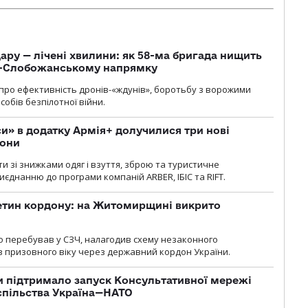
ару — лічені хвилини: як 58-ма бригада нищить
о-Слобожанському напрямку
и про ефективність дронів-«ждунів», боротьбу з ворожими
обів безпілотної війни.
» в додатку Армія+ долучилися три нові
рони
и зі знижками одяг і взуття, зброю та туристичне
єднанню до програми компаній ARBER, ІБІС та RIFT.
ретин кордону: на Житомирщині викрито
о перебував у СЗЧ, налагодив схему незаконного
 призовного віку через державний кордон України.
 підтримало запуск Консультативної мережі
спільства Україна—НАТО