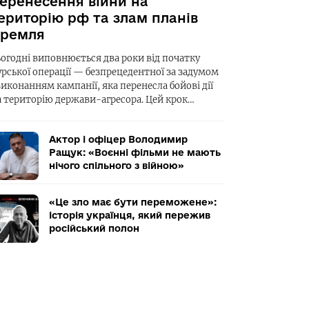
еренесення війни на
ериторію рф та злам планів
ремля
ьогодні виповнюється два роки від початку
урської операції — безпрецедентної за задумом
виконанням кампанії, яка перенесла бойові дії
а територію держави-агресора. Цей крок…
Актор і офіцер Володимир
Ращук: «Воєнні фільми не мають
нічого спільного з війною»
«Це зло має бути переможене»:
історія українця, який пережив
російський полон