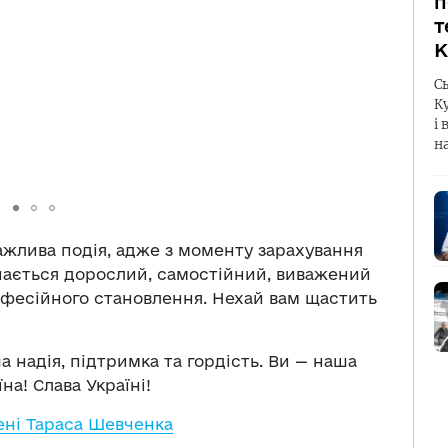
п
т
К
С
К
і 
н
ажлива подія, адже з моменту зарахування
инається дорослий, самостійний, виважений
офесійного становлення. Нехай вам щастить
 надія, підтримка та гордість. Ви — наша
на! Слава Україні!
ені Тараса Шевченка