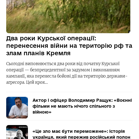
Два роки Курської операції:
перенесення війни на територію рф та
злам планів Кремля
Сьогодні виповнюється два роки від початку Курської
операції — безпрецедентної за задумом і виконанням
кампанії, яка перенесла бойові дії на територію держави-
агресора. Цей крок…
Актор і офіцер Володимир Ращук: «Воєнні
фільми не мають нічого спільного з
війною»
«Це зло має бути переможене»: історія
українця, який пережив російський полон