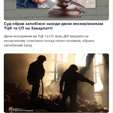
Суд обрав запобіжні заходи двом екскерівникам
ТЦК та СП на Закарпатті
Двом екскерівникам ТЦК та СП, яких ДБР викрило на
незаконному «списанні» понад тисячі чоловіків, обрано
запобіжний захід.