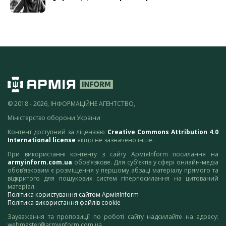
© 2018 - 2026, ІНФОРМАЦІЙНЕ АГЕНТСТВО,
Міністерство оборони України
Контент доступний за ліцензією
Creative Commons Attribution 4.0
International license
якщо не зазначено інше.
При використанні контенту з сайту АрміяInform посилання на
armyinform.com.ua
обов’язкове. Для суб’єктів у сфері онлайн-медіа
обов’язковим є розміщення у першому абзаці матеріалу прямого та
відкритого для пошукових систем гіперпосилання на цитований
матеріал.
Політика користування сайтом АрміяInform
Політика використання файлів cookie
Зауваження та пропозиції по роботі сайту надсилайте на адресу:
webmaster@armyinform.com.ua