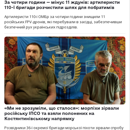
За чотири години — мінус 11 ждунів: артилеристи
110-ї бригади розчистили шлях для побратимів
Артилеристи 110-ї ОМБр за чотири години знищили 11
російських FPV-дронів, які перебували в засідці, забезпечивши
безпечний рух українських підрозділів.
«Ми не зрозуміли, що сталося»: морпіхи зірвали
російську ІПСО та взяли полонених на
Костянтинівському напрямку
Розвідники 36-ї окремої бригади морської піхоти зірвали спробу