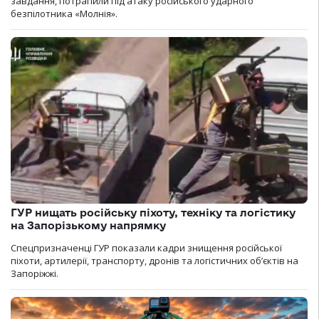
завдання, потрапили під атаку російського ударного
безпілотника «Молнія».
ГУР нищать російську піхоту, техніку та логістику
на Запорізькому напрямку
Спецпризначенці ГУР показали кадри знищення російської
піхоти, артилерії, транспорту, дронів та логістичних об’єктів на
Запоріжжі.