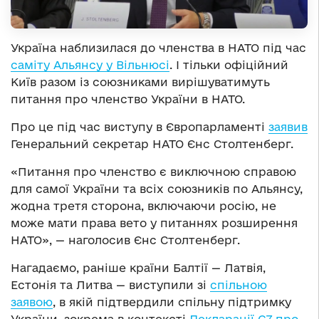
Україна наблизилася до членства в НАТО під час
саміту Альянсу у Вільнюсі
. І тільки офіційний
Київ разом із союзниками вирішуватимуть
питання про членство України в НАТО.
Про це під час виступу в Європарламенті
заявив
Генеральний секретар НАТО Єнс Столтенберг.
«Питання про членство є виключною справою
для самої України та всіх союзників по Альянсу,
жодна третя сторона, включаючи росію, не
може мати права вето у питаннях розширення
НАТО», — наголосив Єнс Столтенберг.
Нагадаємо, раніше країни Балтії — Латвія,
Естонія та Литва — виступили зі
спільною
заявою
, в якій підтвердили спільну підтримку
України, зокрема в контексті
Декларації G7 про