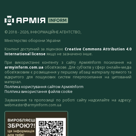
© 2018 - 2026, ІНФОРМАЦІЙНЕ АГЕНТСТВО,
Міністерство оборони України
Контент доступний за ліцензією
Creative Commons Attribution 4.0
International license
якщо не зазначено інше.
При використанні контенту з сайту АрміяInform посилання на
armyinform.com.ua
обов’язкове. Для суб’єктів у сфері онлайн-медіа
обов’язковим є розміщення у першому абзаці матеріалу прямого та
відкритого для пошукових систем гіперпосилання на цитований
матеріал.
Політика користування сайтом АрміяInform
Політика використання файлів cookie
Зауваження та пропозиції по роботі сайту надсилайте на адресу:
webmaster@armyinform.com.ua