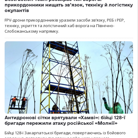
прикордонники нищать зв’язок, техніку й логістику
окупантів
FPV-дрони прикордонників уразили засоби зв’язку, РЕБ і РЕР,
техніку, укриття та логістичний хаб ворога на Північно-
Слобожанському напрямку.
Антидронові сітки врятували «Хамві»: бійці 128-ї
бригади пережили атаку російської «Молнії»
Бійці 128-ї Закарпатської бригади, повертаючись із бойового