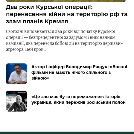
Два роки Курської операції:
перенесення війни на територію рф та
злам планів Кремля
Сьогодні виповнюється два роки від початку Курської
операції — безпрецедентної за задумом і виконанням
кампанії, яка перенесла бойові дії на територію держави-
агресора. Цей крок…
Актор і офіцер Володимир Ращук: «Воєнні
фільми не мають нічого спільного з
війною»
«Це зло має бути переможене»: історія
українця, який пережив російський полон