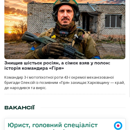
Знищив шістьох росіян, а сімох взяв у полон:
історія командира «Гіря»
Командир 3-ї мотопіхотної роти 43-ї окремої механізованої
бригади Олексій із позивним «Гіря» захищає Харківщину — край,
де народився та виріс.
ВАКАНСІЇ
Юрист, головний спеціаліст