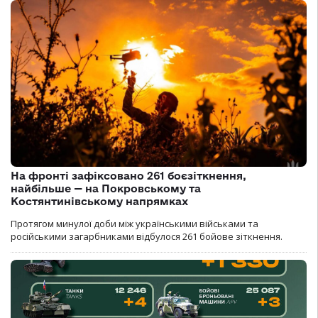
На фронті зафіксовано 261 боєзіткнення,
найбільше — на Покровському та
Костянтинівському напрямках
Протягом минулої доби між українськими військами та
російськими загарбниками відбулося 261 бойове зіткнення.