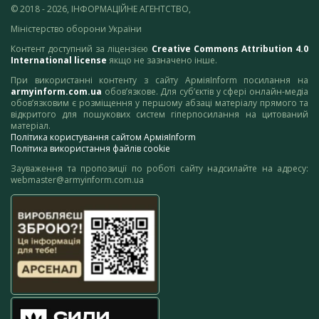
© 2018 - 2026, ІНФОРМАЦІЙНЕ АГЕНТСТВО,
Міністерство оборони України
Контент доступний за ліцензією
Creative Commons Attribution 4.0
International license
якщо не зазначено інше.
При використанні контенту з сайту АрміяInform посилання на
armyinform.com.ua
обов’язкове. Для суб’єктів у сфері онлайн-медіа
обов’язковим є розміщення у першому абзаці матеріалу прямого та
відкритого для пошукових систем гіперпосилання на цитований
матеріал.
Політика користування сайтом АрміяInform
Політика використання файлів cookie
Зауваження та пропозиції по роботі сайту надсилайте на адресу:
webmaster@armyinform.com.ua