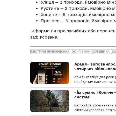
Ули‌ця — 2 приходи, ймовірно мін
Ку‌стине — 2 приходи, ймовірно м
Хо‌дине — 5 приходів, ймовірно м
Прогрес — 6 приходів, ймовірно 
Інформація про загиблих або поранен
зафіксована.
ОБСТРІЛИ ПРИКОРДОННЯ
ОК «ПІВНІЧ»
СУМЩИНА
ХА
Армія+ виповнилося
чотирьох військов
Армія+ святкує два роки 
пройденим навчанням та
«Їм сумно і боляче»
системі
Віктор Трегубов заявив, 
системи управління та в