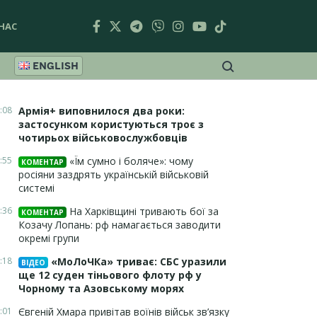
НАС
ENGLISH
:08
Армія+ виповнилося два роки:
застосунком користуються троє з
чотирьох військовослужбовців
:55
«Їм сумно і боляче»: чому
КОМЕНТАР
росіяни заздрять українській військовій
системі
:36
На Харківщині тривають бої за
КОМЕНТАР
Козачу Лопань: рф намагається заводити
окремі групи
:18
«МоЛоЧКа» триває: СБС уразили
ВІДЕО
ще 12 суден тіньового флоту рф у
Чорному та Азовському морях
:01
Євгеній Хмара привітав воїнів військ зв’язку