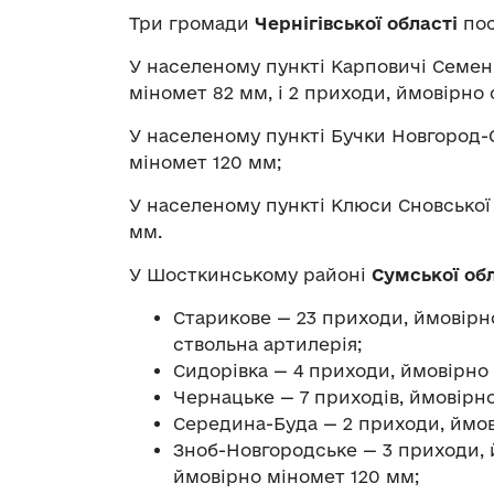
Три громади
Чернігівської області
пос
У населеному пункті Карповичі Семені
міномет 82 мм, і 2 приходи, ймовірно 
У населеному пункті Бучки Новгород-С
міномет 120 мм;
У населеному пункті Клюси Сновської 
мм.
У Шосткинському районі
Сумської обл
Старико‌ве — 23 приходи, ймовірн
ствольна артилерія;
Си‌дорівка — 4 приходи, ймовірно 
Чернацьке — 7 приходів, ймовірно
Сере‌дина-Бу‌да — 2 приходи, ймо
Зноб-Но‌вгородське — 3 приходи, 
ймовірно міномет 120 мм;