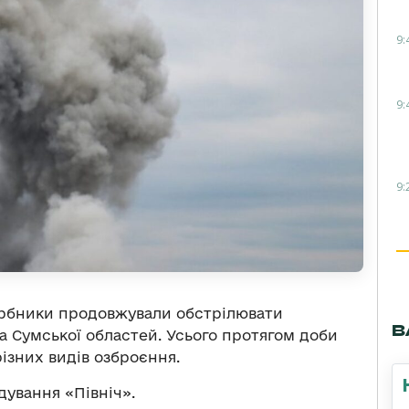
9:
9:
9:
арбники продовжували обстрілювати
В
та Сумської областей. Усього протягом доби
 різних видів озброєння.
ування «Північ».