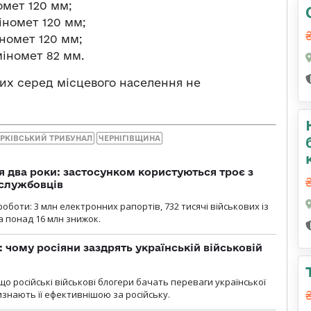
омет 120 мм;
іномет 120 мм;
іномет 120 мм;
міномет 82 мм.
их серед місцевого населення не
РКІВСЬКИЙ ТРИБУНАЛ
ЧЕРНІГІВЩИНА
 два роки: застосунком користуються троє з
ослужбовців
роботи: 3 млн електронних рапортів, 732 тисячі військових із
 понад 16 млн знижок.
: чому росіяни заздрять українській військовій
що російські військові блогери бачать переваги української
изнають її ефективнішою за російську.