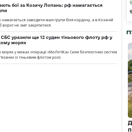
ають бої за Козачу Лопань: рф намагається
упи
 намагається заводити малі групи біля кордону, а в Козачій
 ворог не зміг закріпитися.
П
СБС уразили ще 12 суден тіньового флоту рф у
кому морях
 морях у межах операції «МоЛоЧКа» Сили безпілотних систем
’язаних із тіньовим флотом росії.
Д
п