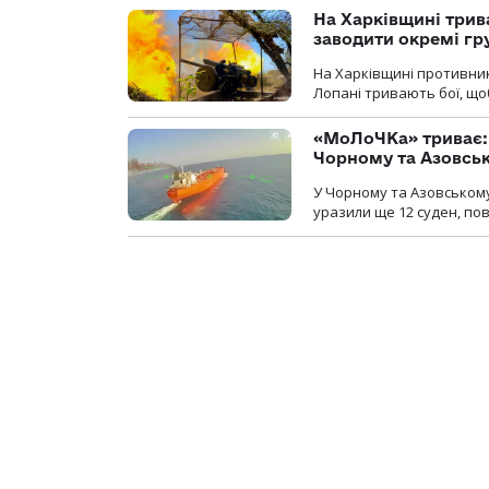
На Харківщині трив
заводити окремі гр
На Харківщині противник
Лопані тривають бої, щоб
«МоЛоЧКа» триває: 
Чорному та Азовсь
У Чорному та Азовському
уразили ще 12 суден, пов