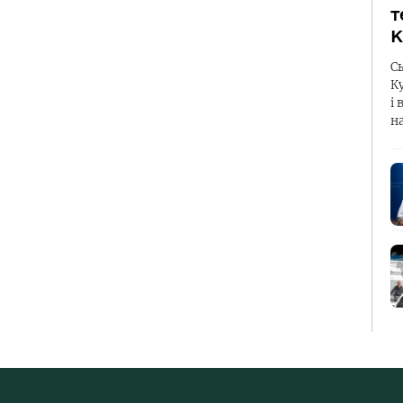
т
К
С
К
і 
н