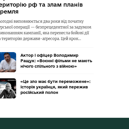
ериторію рф та злам планів
ремля
ьогодні виповнюється два роки від початку
урської операції — безпрецедентної за задумом
виконанням кампанії, яка перенесла бойові дії
а територію держави-агресора. Цей крок…
Актор і офіцер Володимир
Ращук: «Воєнні фільми не мають
нічого спільного з війною»
«Це зло має бути переможене»:
історія українця, який пережив
російський полон