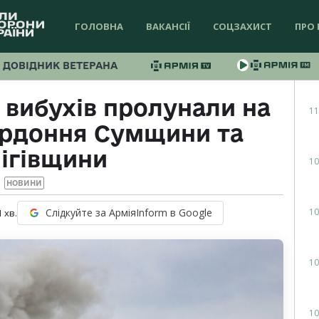
ГОЛОВНА
ВАКАНСІЇ
СОЦЗАХИСТ
ПРО 
ДОВІДНИК ВЕТЕРАНА
 вибухів пролунали на
11
ордоння Сумщини та
ігівщини
10
НОВИНИ
10
Слідкуйте за АрміяInform в Google
1
хв.
10
10