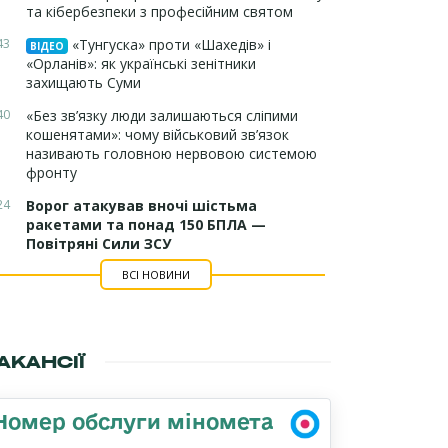
та кібербезпеки з професійним святом
43
«Тунгуска» проти «Шахедів» і
ВІДЕО
«Орланів»: як українські зенітники
захищають Суми
40
«Без зв’язку люди залишаються сліпими
кошенятами»: чому військовий зв’язок
називають головною нервовою системою
фронту
24
Ворог атакував вночі шістьма
ракетами та понад 150 БПЛА —
Повітряні Сили ЗСУ
ВСІ НОВИНИ
АКАНСІЇ
Номер обслуги міномета