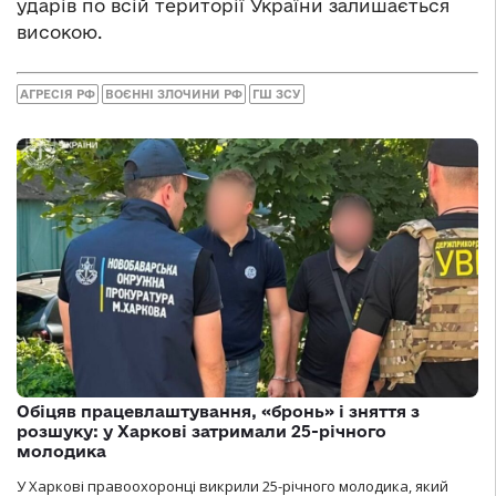
ударів по всій території України залишається
високою.
АГРЕСІЯ РФ
ВОЄННІ ЗЛОЧИНИ РФ
ГШ ЗСУ
Обіцяв працевлаштування, «бронь» і зняття з
розшуку: у Харкові затримали 25-річного
молодика
У Харкові правоохоронці викрили 25-річного молодика, який