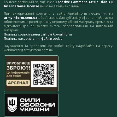
Контент доступний за ліцензією
Creative Commons Attribution 4.0
International license
якщо не зазначено інше.
При використанні контенту з сайту АрміяInform посилання на
armyinform.com.ua
обов’язкове. Для суб’єктів у сфері онлайн-медіа
обов’язковим є розміщення у першому абзаці матеріалу прямого та
відкритого для пошукових систем гіперпосилання на цитований
матеріал.
Політика користування сайтом АрміяInform
Політика використання файлів cookie
Зауваження та пропозиції по роботі сайту надсилайте на адресу:
webmaster@armyinform.com.ua