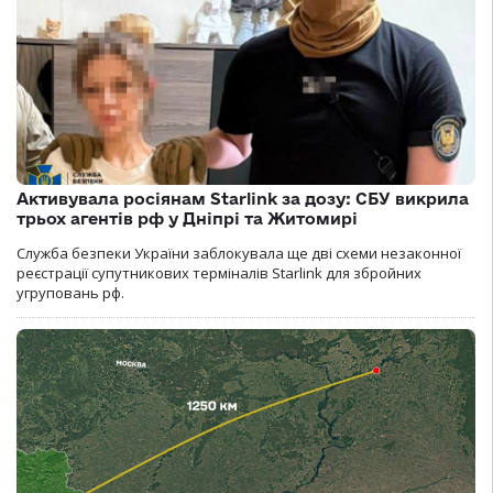
Активувала росіянам Starlink за дозу: СБУ викрила
трьох агентів рф у Дніпрі та Житомирі
Служба безпеки України заблокувала ще дві схеми незаконної
реєстрації супутникових терміналів Starlink для збройних
угруповань рф.