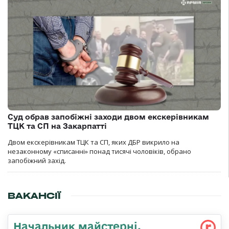
Суд обрав запобіжні заходи двом екскерівникам
ТЦК та СП на Закарпатті
Двом екскерівникам ТЦК та СП, яких ДБР викрило на
незаконному «списанні» понад тисячі чоловіків, обрано
запобіжний захід.
ВАКАНСІЇ
Начальник майстерні,