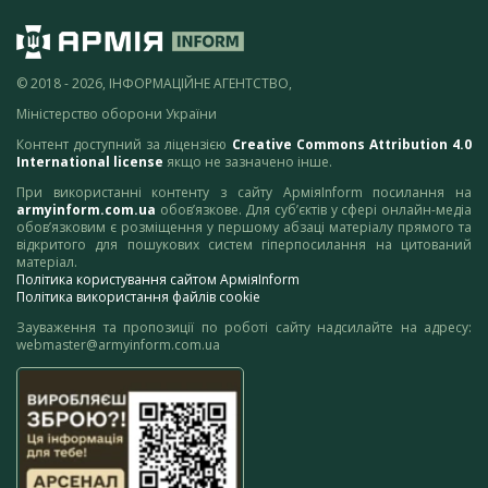
© 2018 - 2026, ІНФОРМАЦІЙНЕ АГЕНТСТВО,
Міністерство оборони України
Контент доступний за ліцензією
Creative Commons Attribution 4.0
International license
якщо не зазначено інше.
При використанні контенту з сайту АрміяInform посилання на
armyinform.com.ua
обов’язкове. Для суб’єктів у сфері онлайн-медіа
обов’язковим є розміщення у першому абзаці матеріалу прямого та
відкритого для пошукових систем гіперпосилання на цитований
матеріал.
Політика користування сайтом АрміяInform
Політика використання файлів cookie
Зауваження та пропозиції по роботі сайту надсилайте на адресу:
webmaster@armyinform.com.ua