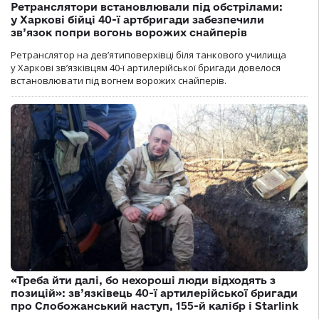
Ретранслятори встановлювали під обстрілами:
у Харкові бійці 40-ї артбригади забезпечили
зв’язок попри вогонь ворожих снайперів
Ретранслятор на дев’ятиповерхівці біля танкового училища
у Харкові зв’язківцям 40-ї артилерійської бригади довелося
встановлювати під вогнем ворожих снайперів.
«Треба йти далі, бо нехороші люди відходять з
позицій»: зв’язківець 40-ї артилерійської бригади
про Слобожанський наступ, 155-й калібр і Starlink