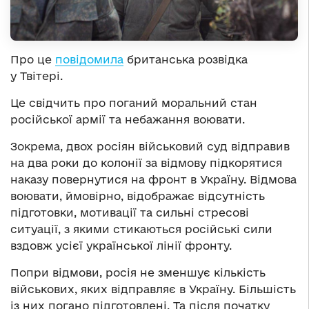
Про це
повідомила
британська розвідка
у Твітері.
Це свідчить про поганий моральний стан
російської армії та небажання воювати.
Зокрема, двох росіян військовий суд відправив
на два роки до колонії за відмову підкорятися
наказу повернутися на фронт в Україну. Відмова
воювати, ймовірно, відображає відсутність
підготовки, мотивації та сильні стресові
ситуації, з якими стикаються російські сили
вздовж усієї української лінії фронту.
Попри відмови, росія не зменшує кількість
військових, яких відправляє в Україну. Більшість
із них погано підготовлені. Та після початку