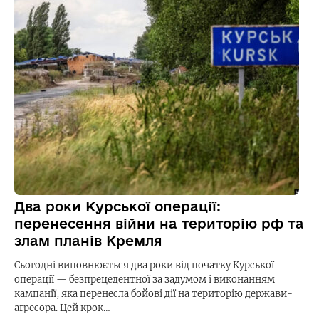
Два роки Курської операції:
перенесення війни на територію рф та
злам планів Кремля
Сьогодні виповнюється два роки від початку Курської
операції — безпрецедентної за задумом і виконанням
кампанії, яка перенесла бойові дії на територію держави-
агресора. Цей крок…