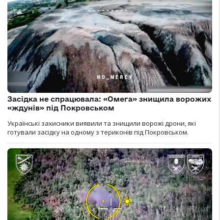
Засідка не спрацювала: «Омега» знищила ворожих
«ждунів» під Покровськом
Українські захисники виявили та знищили ворожі дрони, які
готували засідку на одному з териконів під Покровськом.