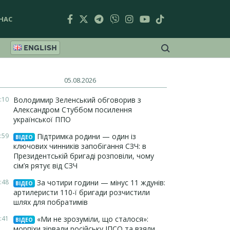
НАС
ENGLISH
05.08.2026
:10
Володимир Зеленський обговорив з
Александром Стуббом посилення
української ППО
:59
Підтримка родини — один із
ВІДЕО
ключових чинників запобігання СЗЧ: в
Президентській бригаді розповіли, чому
сім’я рятує від СЗЧ
:48
За чотири години — мінус 11 ждунів:
ВІДЕО
артилеристи 110-ї бригади розчистили
шлях для побратимів
:41
«Ми не зрозуміли, що сталося»:
ВІДЕО
морпіхи зірвали російську ІПСО та взяли