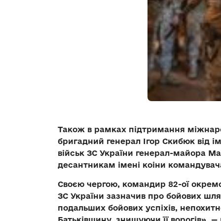
Також в рамках підтримання міжнаро
бригадний генерал Ігор Скибюк від 
військ ЗС України генерал-майора 
десантникам імені коіни командувача
Своєю чергою, командир 82-ої окрем
ЗС України зазначив про бойових шл
подальших бойових успіхів, непохитно
Батьківщину, знищуючи її ворогів», —