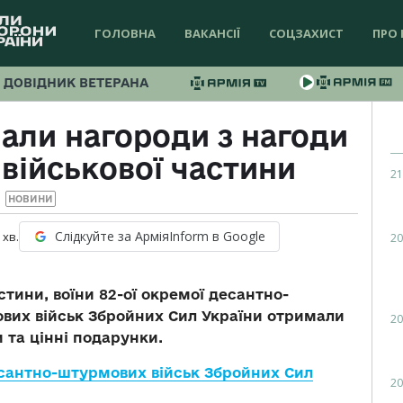
ГОЛОВНА
ВАКАНСІЇ
СОЦЗАХИСТ
ПРО 
ДОВІДНИК ВЕТЕРАНА
али нагороди з нагоди
військової частини
21
НОВИНИ
Слідкуйте за АрміяInform в Google
хв.
20
стини, воїни 82-ої окремої десантно-
вих військ Збройних Сил України отримали
20
 та цінні подарунки.
антно-штурмових військ Збройних Сил
20