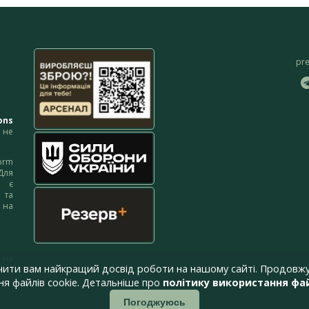
pr
ons
не
orm
Для
м є
 та
 на
 на
чити вам найкращий досвід роботи на нашому сайті. Продовжу
я файлів cookie. Детальніше про
політику використання фай
Погоджуюсь