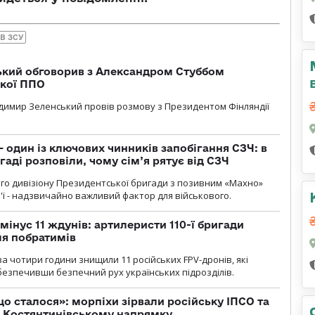
В ЗСУ
кий обговорив з Александром Стуббом
ької ППО
димир Зеленський провів розмову з Президентом Фінляндії
 один із ключових чинників запобігання СЗЧ: в
аді розповіли, чому сім’я рятує від СЗЧ
го дивізіону Президентської бригади з позивним «Махно»
м'ї - надзвичайно важливий фактор для військового.
мінус 11 ждунів: артилеристи 110-ї бригади
ля побратимів
а чотири години знищили 11 російських FPV-дронів, які
абезпечивши безпечний рух українських підрозділів.
що сталося»: морпіхи зірвали російську ІПСО та
а Костянтинівському напрямку