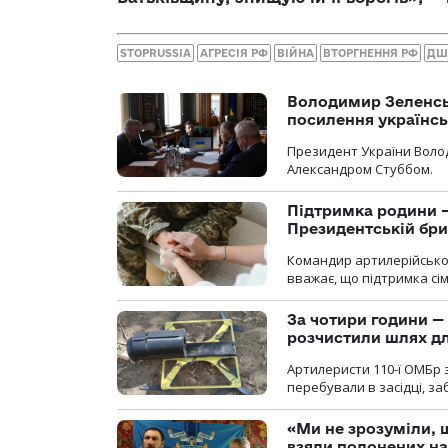
STOPRUSSIA
АГРЕСІЯ РФ
ВІЙНА
ВТОРГНЕННЯ РФ
ДШ
Володимир Зеленсь
посилення українс
Президент України Воло
Александром Стуббом.
Підтримка родини —
Президентській бриг
Командир артилерійсько
вважає, що підтримка сі
За чотири години — 
розчистили шлях д
Артилеристи 110-ї ОМБр з
перебували в засідці, з
«Ми не зрозуміли, 
взяли полонених н