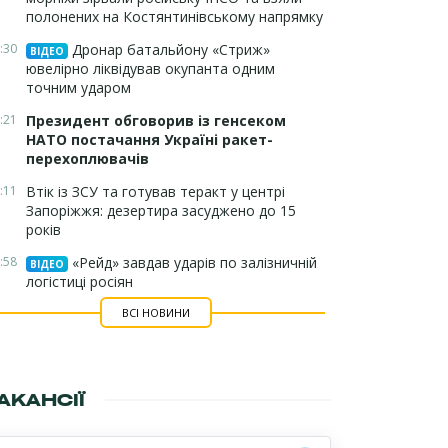
полонених на Костянтинівському напрямку
:30
Дронар батальйону «Стриж»
ВІДЕО
ювелірно ліквідував окупанта одним
точним ударом
:21
Президент обговорив із генсеком
НАТО постачання Україні ракет-
перехоплювачів
:11
Втік із ЗСУ та готував теракт у центрі
Запоріжжя: дезертира засуджено до 15
років
:58
«Рейд» завдав ударів по залізничній
ВІДЕО
логістиці росіян
ВСІ НОВИНИ
АКАНСІЇ