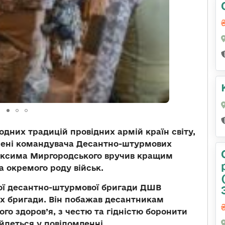
дних традицій провідних армій країн світу,
імені командувача Десантно-штурмових
Максима Миргородського вручив кращим
 окремого роду військ.
ої десантно-штурмової бригади ДШВ
ях бригади. Він побажав десантникам
го здоров’я, з честю та гідністю боронити
 йдеться у повідомленні.