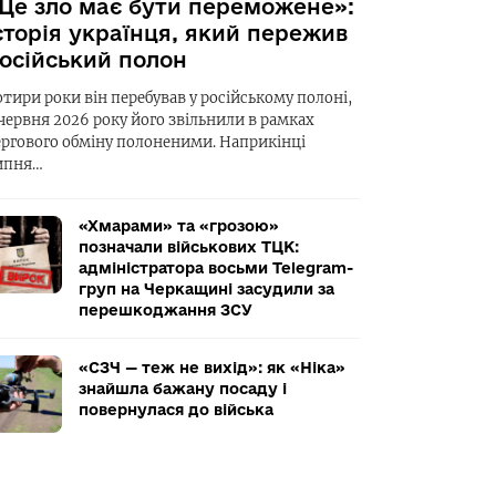
Це зло має бути переможене»:
сторія українця, який пережив
осійський полон
отири роки він перебував у російському полоні,
 червня 2026 року його звільнили в рамках
ергового обміну полоненими. Наприкінці
ипня…
«Хмарами» та «грозою»
позначали військових ТЦК:
адміністратора восьми Telegram-
груп на Черкащині засудили за
перешкоджання ЗСУ
«СЗЧ — теж не вихід»: як «Ніка»
знайшла бажану посаду і
повернулася до війська