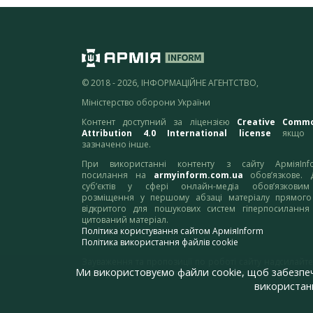
© 2018 - 2026, ІНФОРМАЦІЙНЕ АГЕНТСТВО,
Міністерство оборони України
Контент доступний за ліцензією
Creative Comm
Attribution 4.0 International license
якщо 
зазначено інше.
При використанні контенту з сайту АрміяInf
посилання на
armyinform.com.ua
обов’язкове. 
суб’єктів у сфері онлайн-медіа обов’язкови
розміщення у першому абзаці матеріалу прямого
відкритого для пошукових систем гіперпосилання
цитований матеріал.
Політика користування сайтом АрміяInform
Політика використання файлів cookie
Зауваження та пропозиції по роботі сайту надсилайте
Ми використовуємо файли cookie, щоб забезпе
адресу:
webmaster@armyinform.com.ua
використанн