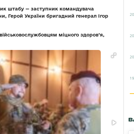
ьник штабу — заступник командувача
20
и, Герой України бригадний генерал Ігор
 військовослужбовцям міцного здоров’я,
20
20
19
В