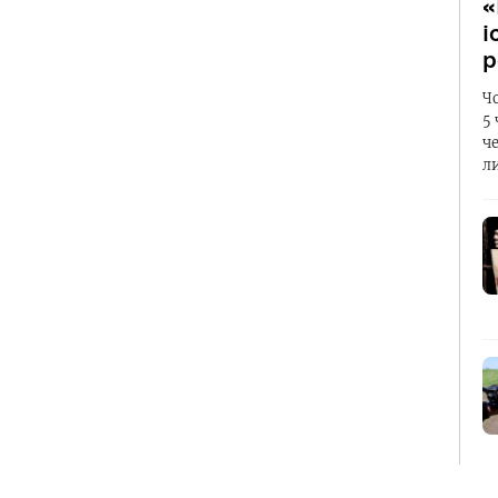
«
і
р
Ч
5
ч
л