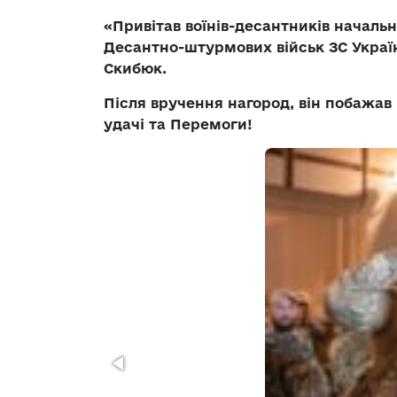
«Привітав воїнів-десантників начал
Десантно-штурмових військ ЗС Україн
Скибюк.
Після вручення нагород, він побажав
удачі та Перемоги!