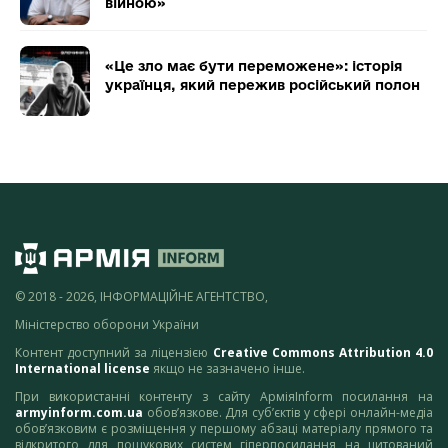
війною»
«Це зло має бути переможене»: історія
українця, який пережив російський полон
© 2018 - 2026, ІНФОРМАЦІЙНЕ АГЕНТСТВО,
Міністерство оборони України
Контент доступний за ліцензією
Creative Commons Attribution 4.0
International license
якщо не зазначено інше.
При використанні контенту з сайту АрміяInform посилання на
armyinform.com.ua
обов’язкове. Для суб’єктів у сфері онлайн-медіа
обов’язковим є розміщення у першому абзаці матеріалу прямого та
відкритого для пошукових систем гіперпосилання на цитований