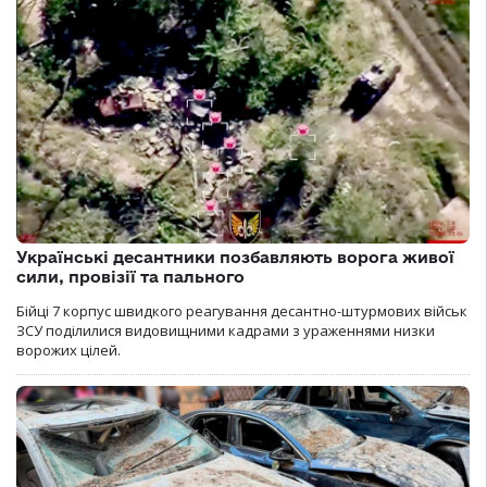
Українські десантники позбавляють ворога живої
сили, провізії та пального
Бійці 7 корпус швидкого реагування десантно-штурмових військ
ЗСУ поділилися видовищними кадрами з ураженнями низки
ворожих цілей.