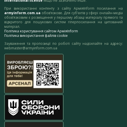
International license
якщо не зазначено інше.
При використанні контенту з сайту АрміяInform посилання на
armyinform.com.ua
обов’язкове. Для суб’єктів у сфері онлайн-медіа
обов’язковим є розміщення у першому абзаці матеріалу прямого та
відкритого для пошукових систем гіперпосилання на цитований
матеріал.
Політика користування сайтом АрміяInform
Політика використання файлів cookie
Зауваження та пропозиції по роботі сайту надсилайте на адресу:
webmaster@armyinform.com.ua