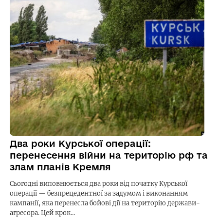
Два роки Курської операції:
перенесення війни на територію рф та
злам планів Кремля
Сьогодні виповнюється два роки від початку Курської
операції — безпрецедентної за задумом і виконанням
кампанії, яка перенесла бойові дії на територію держави-
агресора. Цей крок…