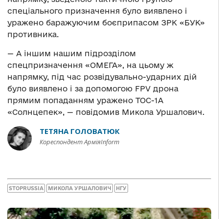
спеціального призначення було виявлено і
уражено баражуючим боєприпасом ЗРК «БУК»
противника.
— А іншим нашим підрозділом
спецпризначення «ОМЕГА», на цьому ж
напрямку, під час розвідувально-ударних дій
було виявлено і за допомогою FPV дрона
прямим попаданням уражено ТОС-1А
«Солнцепек», — повідомив Микола Уршалович.
ТЕТЯНА ГОЛОВАТЮК
Кореспондент АрміяInform
STOPRUSSIA
МИКОЛА УРШАЛОВИЧ
НГУ