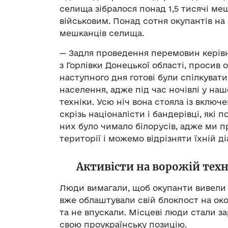
селища зібралося понад 1,5 тисячі меш
військовим. Понад сотня окупантів на
мешканців селища.
— Задля проведення перемовин керівни
з Горлівки Донецької області, просив о
наступного дня готові були спілкувати
населення, адже під час ночівлі у на
техніки. Усю ніч вона стояла із вклю
скрізь націоналісти і бандерівці, які п
них було чимало білорусів, адже ми 
території і можемо відрізняти їхній ді
Активісти на ворожій тех
Люди вимагали, щоб окупанти вивели в
вже облаштували свій блокпост на око
та не впускали. Місцеві люди стали 
свою проукраїнську позицію.