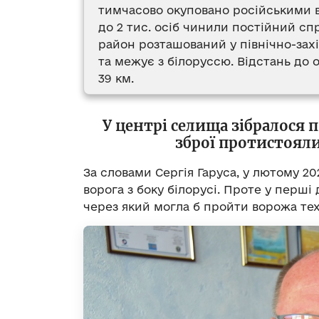
тимчасово окуповано російськими 
до 2 тис. осіб чинили постійний сп
район розташований у північно-захі
та межує з білоруссю. Відстань д
39 км.
У центрі селища зібралося п
зброї протистоял
За словами Сергія Гаруса, у лютому 20
ворога з боку білорусі. Проте у перші 
через який могла б пройти ворожа тех