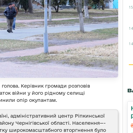
15
14
14
голова. Керівник громади розповів
В
аток війни у його рідному селищі
инили опір окупантам.
їні, адміністративний центр Ріпкинської
айону Чернігівської області. Населення—-
чатку широкомасштабного вторгнення було