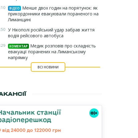
:10
Менше двох годин на порятунок: як
ВІДЕО
прикордонники евакуювали пораненого на
Лиманщині
:50
У Нікополі російський удар забрав життя
водія рейсового автобуса
:29
Медик розповів про складність
КОМЕНТАР
евакуації поранених на Лиманському
напрямку
ВСІ НОВИНИ
АКАНСІЇ
Начальник станції
радіоперешкод
від 24000 до 122000 грн