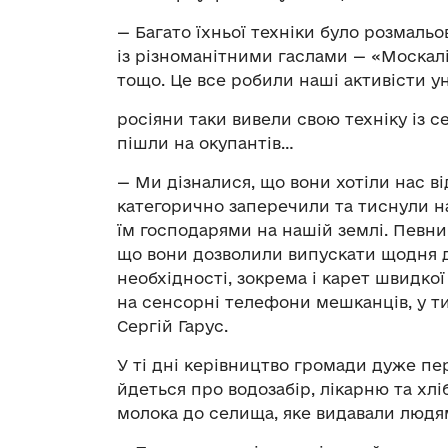
— Багато їхньої техніки було розмал
із різноманітними гаслами — «Москалі
тощо. Це все робили наші активісти ун
росіяни таки вивели свою техніку із 
пішли на окупантів…
— Ми дізналися, що вони хотіли нас в
категорично заперечили та тиснули на
їм господарями на нашій землі. Певни
що вони дозволили випускати щодня до
необхідності, зокрема і карет швидко
на сенсорні телефони мешканців, у ти
Сергій Гарус.
У ті дні керівництво громади дуже пе
йдеться про водозабір, лікарню та хл
молока до селища, яке видавали людя