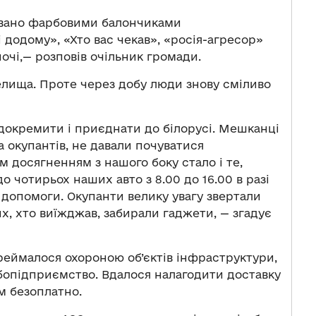
ьовано фарбовими балончиками
 додому», «Хто вас чекав», «росія-агресор»
очі,— розповів очільник громади.
селища. Проте через добу люди знову сміливо
ідокремити і приєднати до білорусі. Мешканці
 окупантів, не давали почуватися
м досягненням з нашого боку стало і те,
 чотирьох наших авто з 8.00 до 16.00 в разі
ї допомоги. Окупанти велику увагу звертали
х, хто виїжджав, забирали гаджети, — згадує
реймалося охороною об’єктів інфраструктури,
ібопідприємство. Вдалося налагодити доставку
м безоплатно.