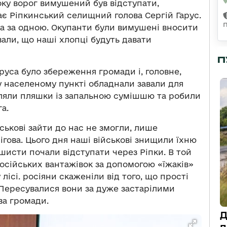
року ворог вимушений був відступати,
дає Ріпкинський селищний голова Сергій Гарус.
а за одною. Окупанти були вимушені вносити
вали, що наші хлопці будуть давати
П
уса було збереження громади і, головне,
 населеному пункті обладнали завали для
ляли пляшки із запальною сумішшю та робили
а.
йськові зайти до нас не змогли, лише
гова. Цього дня наші військові знищили їхню
ашисти почали відступати через Ріпки. В той
осійських вантажівок за допомогою «їжаків»
 лісі. росіяни скаженіли від того, що прості
Пересувалися вони за дуже застарілими
ва громади.
Д