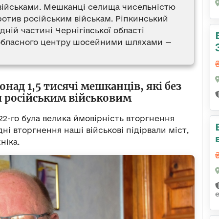
військами. Мешканці селища чисельністю
ротив російським військам. Ріпкинський
дній частині Чернігівської області
о обласного центру шосейними шляхами —
онад 1,5 тисячі мешканців, які без
и російським військовим
22-го була велика ймовірність вторгнення
дні вторгнення наші військові підірвали міст,
ніка.