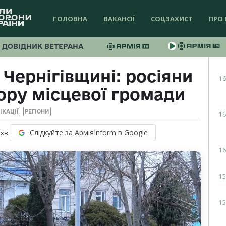
ГОЛОВНА
ВАКАНСІЇ
СОЦЗАХИСТ
ПРО 
ДОВІДНИК ВЕТЕРАНА
 Чернігівщині: росіяни
16
ору місцевої громади
ІКАЦІЇ
РЕГІОНИ
16
Слідкуйте за АрміяInform в Google
хв.
16
15
15