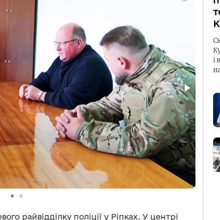
п
т
К
С
К
і 
н
ого райвідділку поліції у Ріпках. У центрі