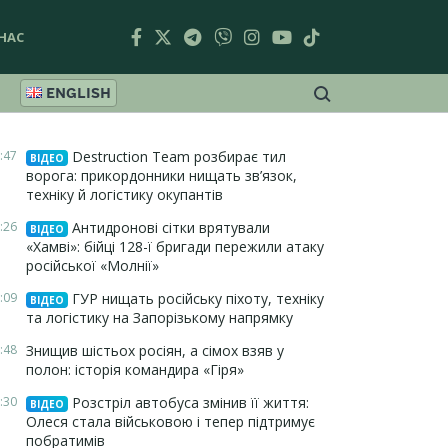
НАС
ENGLISH
:47
Destruction Team розбирає тил
ВІДЕО
ворога: прикордонники нищать зв’язок,
техніку й логістику окупантів
:26
Антидронові сітки врятували
ВІДЕО
«Хамві»: бійці 128-ї бригади пережили атаку
російської «Молнії»
:09
ГУР нищать російську піхоту, техніку
ВІДЕО
та логістику на Запорізькому напрямку
:48
Знищив шістьох росіян, а сімох взяв у
полон: історія командира «Гіря»
:30
Розстріл автобуса змінив її життя:
ВІДЕО
Олеся стала військовою і тепер підтримує
побратимів