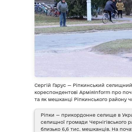
Сергій Гарус — Ріпкинський селищний 
кореспондентові АрміяInform про поч
та як мешканці Ріпкинського району ч
Ріпки — прикордонне селище в Укра
селищної громади Чернігівського р
близько 6,6 тис. мешканців. На по