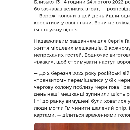
Близько 13-14 години 24 лютого 2022 
бо зазнавав великих втрат, — розпові
— Ворожі колони в цей день йшли одн
корективи у свої плани. Вони не очіку
їм потужну відсіч.
Надважливим завданням для Сергія Гар
життя місцевих мешканців. В кожному
непроханих гостей. Водночас виготов
«їжаки», щоб стримувати наступ ворог
— До 2 березня 2022 року російські ві
«транзитом» переміщалися у бік Черні
чергову колону поблизу Чернігова і р
день наші мешканці зупинили шість р
і ті до ранку вимушені були ховатися у
люди могли їм чинити шалений опір. 
картами, — ділиться враженнями голо