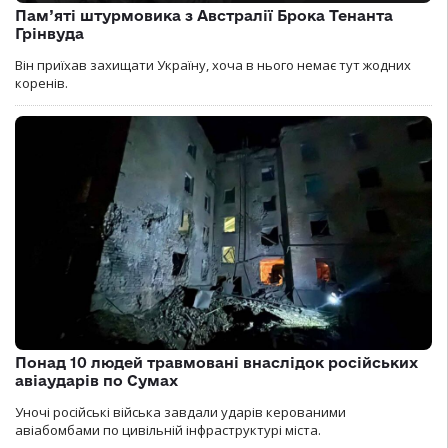
Пам’яті штурмовика з Австралії Брока Тенанта
Грінвуда
Він приїхав захищати Україну, хоча в нього немає тут жодних
коренів.
Понад 10 людей травмовані внаслідок російських
авіаударів по Сумах
Уночі російські війська завдали ударів керованими
авіабомбами по цивільній інфраструктурі міста.