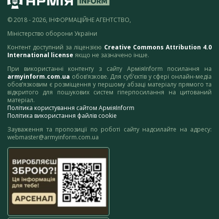
© 2018 - 2026, ІНФОРМАЦІЙНЕ АГЕНТСТВО,
Міністерство оборони України
Контент доступний за ліцензією
Creative Commons Attribution 4.0
International license
якщо не зазначено інше.
При використанні контенту з сайту АрміяInform посилання на
armyinform.com.ua
обов’язкове. Для суб’єктів у сфері онлайн-медіа
обов’язковим є розміщення у першому абзаці матеріалу прямого та
відкритого для пошукових систем гіперпосилання на цитований
матеріал.
Політика користування сайтом АрміяInform
Політика використання файлів cookie
Зауваження та пропозиції по роботі сайту надсилайте на адресу:
webmaster@armyinform.com.ua