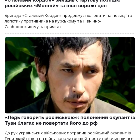
російських «Молній» та інші ворожі цілі
Бригада «Сталевий Кордон» продовжує полювати на позиції та
логістику противника на Курському та Північно-
Слобожанському напрямках.
«Ледь говорить російською»: полонений окупант із
Туви благає не повертати його до рф
До рук українських військових потрапив російський окупант із
Туви, який пішов на війну заради грошей, проте побачивши все