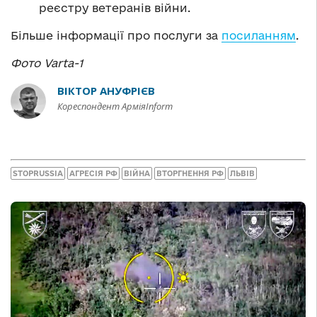
реєстру ветеранів війни.
Більше інформації про послуги за
посиланням
.
Фото Varta-1
ВІКТОР АНУФРІЄВ
Кореспондент АрміяInform
STOPRUSSIA
АГРЕСІЯ РФ
ВІЙНА
ВТОРГНЕННЯ РФ
ЛЬВІВ