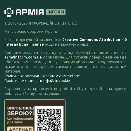
© 2018 - 2026, ІНФОРМАЦІЙНЕ АГЕНТСТВО,
Міністерство оборони України
Контент доступний за ліцензією
Creative Commons Attribution 4.0
International license
якщо не зазначено інше.
При використанні контенту з сайту АрміяInform посилання на
armyinform.com.ua
обов’язкове. Для суб’єктів у сфері онлайн-медіа
обов’язковим є розміщення у першому абзаці матеріалу прямого та
відкритого для пошукових систем гіперпосилання на цитований
матеріал.
Політика користування сайтом АрміяInform
Політика використання файлів cookie
Зауваження та пропозиції по роботі сайту надсилайте на адресу:
webmaster@armyinform.com.ua