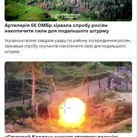
Артилерія 66 ОМБр зірвала спробу росіян
накопичити сили для подальшого штурму
Українські воїни завдали удару по району зосередження росіян,
зірвавши спробу окупантів накопичити сили для подальшого
штурму.
«Сталевий Кордон» знищив стартову позицію