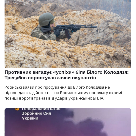
Противник вигадує «успіхи» біля Білого Колодязя:
Трегубов спростував заяви окупантів
Російські заяви про просування до Білого Колодязя не
відповідають дійсності— на Вовчанському напрямку окремі
позиції ворог втрачає від ударів українських БПЛА.