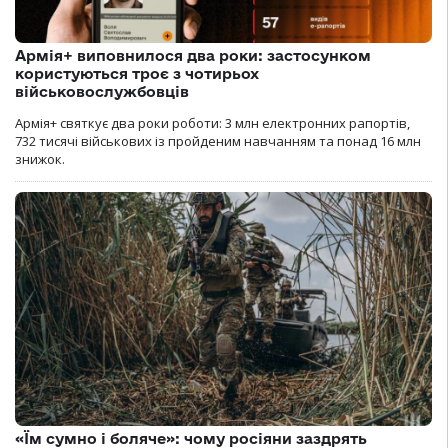
Армія+ виповнилося два роки: застосунком
користуються троє з чотирьох
військовослужбовців
Армія+ святкує два роки роботи: 3 млн електронних рапортів,
732 тисячі військових із пройденим навчанням та понад 16 млн
знижок.
«Їм сумно і боляче»: чому росіяни заздрять