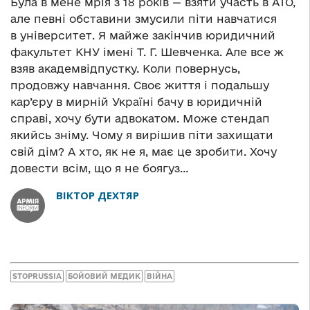
Була в мене мрія з 18 років — взяти участь в АТО,
але певні обставини змусили піти навчатися
в університет. Я майже закінчив юридичний
факультет КНУ імені Т. Г. Шевченка. Але все ж
взяв академвідпустку. Коли повернусь,
продовжу навчання. Своє життя і подальшу
кар’єру в мирній Україні бачу в юридичній
справі, хочу бути адвокатом. Може стендап
якийсь зніму. Чому я вирішив піти захищати
свій дім?
А хто, як не я, має це зробити. Хочу
довести всім, що я не боягуз…
ВІКТОР ДЕХТЯР
STOPRUSSIA
БОЙОВИЙ МЕДИК
ВІЙНА