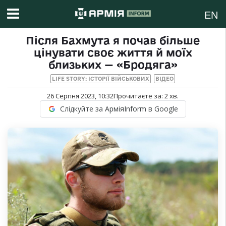
EN
Після Бахмута я почав більше
цінувати своє життя й моїх
близьких — «Бродяга»
LIFE STORY: ІСТОРІЇ ВІЙСЬКОВИХ
ВІДЕО
26 Серпня 2023, 10:32
Прочитаєте за:
2
хв.
Слідкуйте за АрміяInform в Google