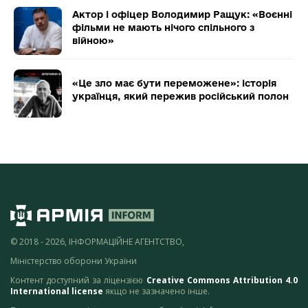
Актор і офіцер Володимир Ращук: «Воєнні
фільми не мають нічого спільного з
війною»
«Це зло має бути переможене»: історія
українця, який пережив російський полон
© 2018 - 2026, ІНФОРМАЦІЙНЕ АГЕНТСТВО,
Міністерство оборони України
Контент доступний за ліцензією
Creative Commons Attribution 4.0
International license
якщо не зазначено інше.