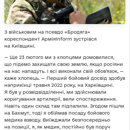
З військовим на псевдо «Бродяга»
кореспондент АрміяInform зустрівся
на Київщині.
— Ще 23 лютого ми з хлопцями домовилися,
що підемо захищати свою землю, якщо росіяни
на нас нападуть. І всі виконали свій обов’язок, —
каже хлопець. — Перший бойовий досвід здобув
наприкінці травня 2022 року, на Харківщині.
Я був у розвідвідділенні, ми здійснювали
коригування артилерії, вели спостереження.
Навіть один склад там підпалили. Згодом пішли
на Бахмут, тоді я обіймав посаду бойового
медика взводу. Виїжджали безпосередньо
на позиції, я, як медик, постійно був поруч