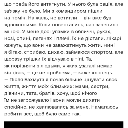
що треба його витягнути. У нього була рація, але
зв’язку не було. Ми з командиром пішли
на поміч. На жаль, не встигли — він вже був
«двохсотим». Коли повертались, нас зачепило
міною. У мене досі уламки в обличчі, руках,
нозі, спині, легенях і плечі. Їх не дістали. Лікарі
кажуть, що вони не заважатимуть жити. Нині
я бігаю, стрибаю, дихаю, займаюся спортом, але
щоразу трішки їх відчуваю в тілі. Та,
як порівняти з людьми, у яких узагалі немає
кінцівок, — це не проблема, — каже хлопець.
— Після Бахмута я почав більше цінувати своє
життя, життя моїх близьких: мами, сестри,
дівчини, тата, братів. Хочу, щоб нічого
їм не загрожувало і вони могли дихати
спокійно, не хвилювались за мене. Намагаюсь
робити все, щоб було саме так.