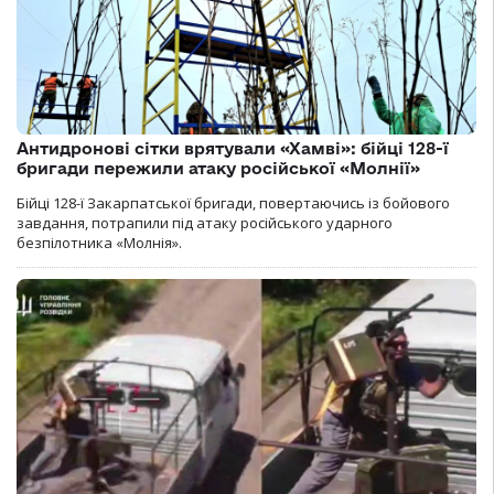
Антидронові сітки врятували «Хамві»: бійці 128-ї
бригади пережили атаку російської «Молнії»
Бійці 128-ї Закарпатської бригади, повертаючись із бойового
завдання, потрапили під атаку російського ударного
безпілотника «Молнія».