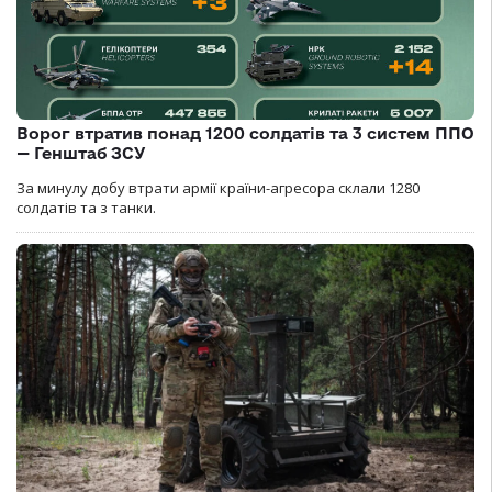
Ворог втратив понад 1200 солдатів та 3 систем ППО
— Генштаб ЗСУ
За минулу добу втрати армії країни-агресора склали 1280
солдатів та з танки.