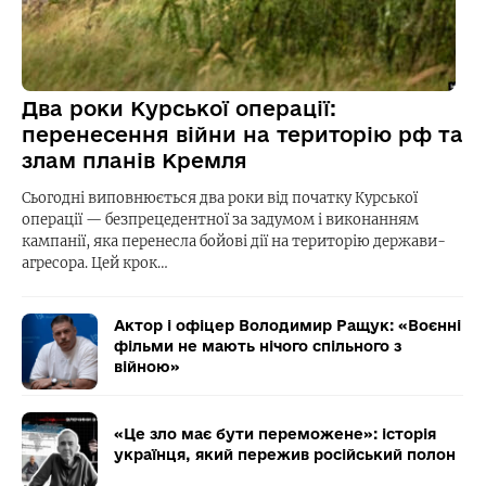
Два роки Курської операції:
перенесення війни на територію рф та
злам планів Кремля
Сьогодні виповнюється два роки від початку Курської
операції — безпрецедентної за задумом і виконанням
кампанії, яка перенесла бойові дії на територію держави-
агресора. Цей крок…
Актор і офіцер Володимир Ращук: «Воєнні
фільми не мають нічого спільного з
війною»
«Це зло має бути переможене»: історія
українця, який пережив російський полон