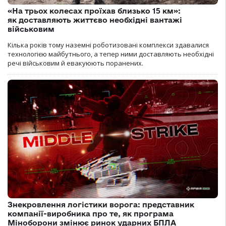
«На трьох колесах проїхав близько 15 км»:
як доставляють життєво необхідні вантажі
військовим
Кілька років тому наземні роботизовані комплекси здавалися
технологією майбутнього, а тепер ними доставляють необхідні
речі військовим й евакуюють поранених.
Знекровлення логістики ворога: представник
компанії-виробника про те, як програма
Міноборони змінює ринок ударних БПЛА