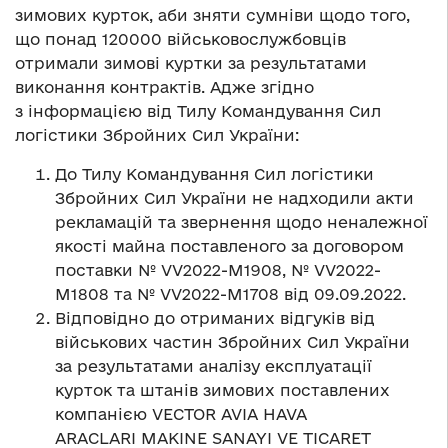
зимових курток, аби зняти сумніви щодо того,
що понад 120000 військовослужбовців
отримали зимові куртки за результатами
виконання контрактів. Адже згідно
з інформацією від Тилу Командування Сил
логістики Збройних Сил України:
До Тилу Командування Сил логістики
Збройних Сил України не надходили акти
рекламацій та звернення щодо неналежної
якості майна поставленого за договором
поставки № VV2022-M1908, № VV2022-
M1808 та № VV2022-M1708 від 09.09.2022.
Відповідно до отриманих відгуків від
військових частин Збройних Сил України
за результатами аналізу експлуатації
курток та штанів зимових поставлених
компанією VECTOR AVIA HAVA
ARACLARI MAKINE SANAYI VE TICARET