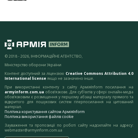
© 2018 - 2026, ІНФОРМАЦІЙНЕ АГЕНТСТВО,
Міністерство оборони України
Контент доступний за ліцензією
Creative Commons Attribution 4.0
International license
якщо не зазначено інше.
При використанні контенту з сайту АрміяInform посилання на
armyinform.com.ua
обов’язкове. Для суб’єктів у сфері онлайн-медіа
обов’язковим є розміщення у першому абзаці матеріалу прямого та
відкритого для пошукових систем гіперпосилання на цитований
матеріал.
Політика користування сайтом АрміяInform
Політика використання файлів cookie
Зауваження та пропозиції по роботі сайту надсилайте на адресу:
webmaster@armyinform.com.ua