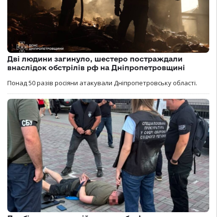
Дві людини загинуло, шестеро постраждали
внаслідок обстрілів рф на Дніпропетровщині
Понад 50 разів росіяни атакували Дніпропетровську області.