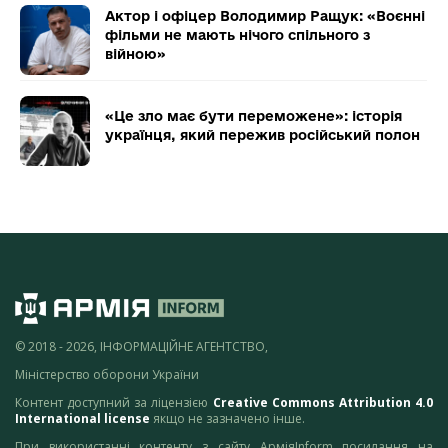
Актор і офіцер Володимир Ращук: «Воєнні
фільми не мають нічого спільного з
війною»
«Це зло має бути переможене»: історія
українця, який пережив російський полон
© 2018 - 2026, ІНФОРМАЦІЙНЕ АГЕНТСТВО,
Міністерство оборони України
Контент доступний за ліцензією
Creative Commons Attribution 4.0
International license
якщо не зазначено інше.
При використанні контенту з сайту АрміяInform посилання на