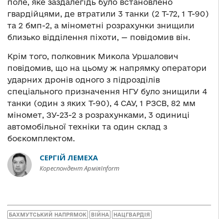
поле, яке заздалегідь було встановлено
гвардійцями, де втратили 3 танки (2 Т-72, 1 Т-90)
та 2 бмп-2, а мінометні розрахунки знищили
близько відділення піхоти, — повідомив він.
Крім того, полковник Микола Уршалович
повідомив, що на цьому ж напрямку оператори
ударних дронів одного з підрозділів
спеціального призначення НГУ було знищили 4
танки (один з яких Т-90), 4 САУ, 1 РЗСВ, 82 мм
міномет, ЗУ-23-2 з розрахунками, 3 одиниці
автомобільної техніки та один склад з
боєкомплектом.
СЕРГІЙ ЛЕМЕХА
Кореспондент АрміяInform
БАХМУТСЬКИЙ НАПРЯМОК
ВІЙНА
НАЦГВАРДІЯ