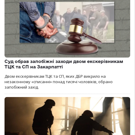
Суд обрав запобіжні заходи двом екскерівникам
ТЦК та СП на Закарпатті
Двом екскерівникам ТЦК та СП, яких ДБР викрило на
незаконному «списанні» понад тисячі чоловіків, обрано
запобіжний захід.