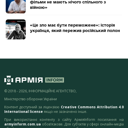
фільми не мають нічого спільного з
війною»
«Це зло має бути переможене»: історія
українця, який пережив російський полон
© 2018 - 2026, ІНФОРМАЦІЙНЕ АГЕНТСТВО,
Міністерство оборони України
Контент доступний за ліцензією
Creative Commons Attribution 4.0
International license
якщо не зазначено інше.
При використанні контенту з сайту АрміяInform посилання на
armyinform.com.ua
обов’язкове. Для суб’єктів у сфері онлайн-медіа