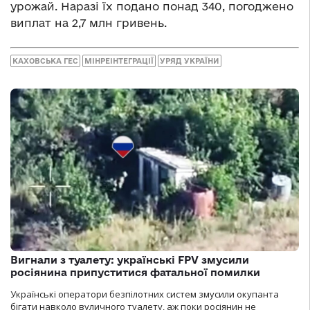
урожай. Наразі їх подано понад 340, погоджено
виплат на 2,7 млн гривень.
КАХОВСЬКА ГЕС
МІНРЕІНТЕГРАЦІЇ
УРЯД УКРАЇНИ
Вигнали з туалету: українські FPV змусили
росіянина припуститися фатальної помилки
Українські оператори безпілотних систем змусили окупанта
бігати навколо вуличного туалету, аж поки росіянин не