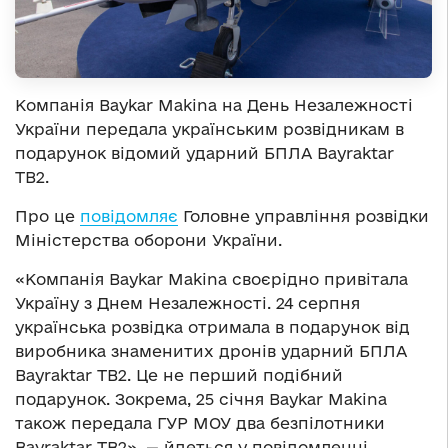
Компанія Baykar Makina на День Незалежності
України передала українським розвідникам в
подарунок відомий ударний БПЛА Bayraktar
TB2.
Про це
повідомляє
Головне управління розвідки
Міністерства оборони України.
«Компанія Baykar Makina своєрідно привітала
Україну з Днем Незалежності. 24 серпня
українська розвідка отримала в подарунок від
виробника знаменитих дронів ударний БПЛА
Bayraktar TB2. Це не перший подібний
подарунок. Зокрема, 25 січня Baykar Makina
також передала ГУР МОУ два безпілотники
Bayraktar TB2», — йдеться у повідомленні.