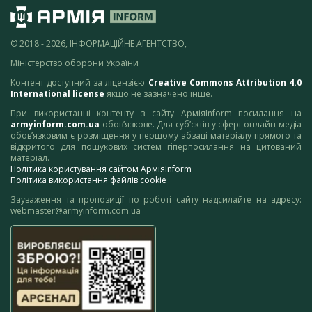
© 2018 - 2026, ІНФОРМАЦІЙНЕ АГЕНТСТВО,
Міністерство оборони України
Контент доступний за ліцензією
Creative Commons Attribution 4.0
International license
якщо не зазначено інше.
При використанні контенту з сайту АрміяInform посилання на
armyinform.com.ua
обов’язкове. Для суб’єктів у сфері онлайн-медіа
обов’язковим є розміщення у першому абзаці матеріалу прямого та
відкритого для пошукових систем гіперпосилання на цитований
матеріал.
Політика користування сайтом АрміяInform
Політика використання файлів cookie
Зауваження та пропозиції по роботі сайту надсилайте на адресу:
webmaster@armyinform.com.ua