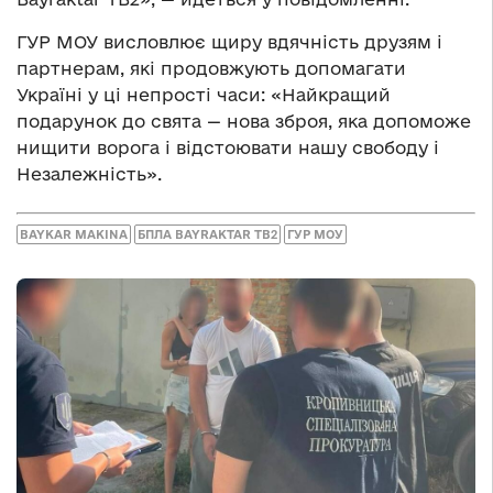
ГУР МОУ висловлює щиру вдячність друзям і
партнерам, які продовжують допомагати
Україні у ці непрості часи: «Найкращий
подарунок до свята — нова зброя, яка допоможе
нищити ворога і відстоювати нашу свободу і
Незалежність».
BAYKAR MAKINA
БПЛА BAYRAKTAR TB2
ГУР МОУ