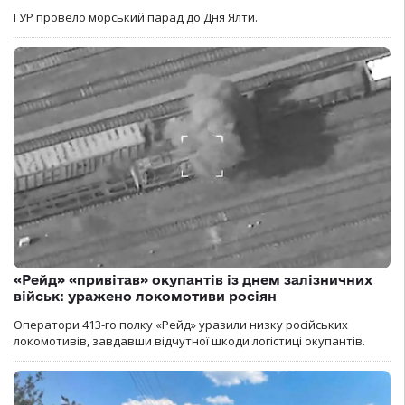
ГУР провело морський парад до Дня Ялти.
«Рейд» «привітав» окупантів із днем залізничних
військ: уражено локомотиви росіян
Оператори 413-го полку «Рейд» уразили низку російських
локомотивів, завдавши відчутної шкоди логістиці окупантів.