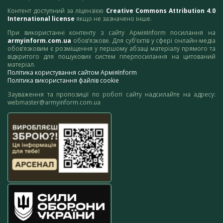
Контент доступний за ліцензією
Creative Commons Attribution 4.0
International license
якщо не зазначено інше.
При використанні контенту з сайту АрміяInform посилання на
armyinform.com.ua
обов’язкове. Для суб’єктів у сфері онлайн-медіа
обов’язковим є розміщення у першому абзаці матеріалу прямого та
відкритого для пошукових систем гіперпосилання на цитований
матеріал.
Політика користування сайтом АрміяInform
Політика використання файлів cookie
Зауваження та пропозиції по роботі сайту надсилайте на адресу:
webmaster@armyinform.com.ua